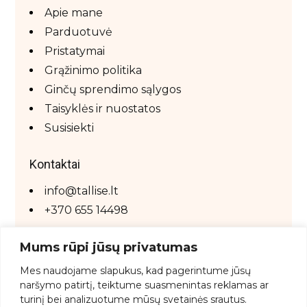
Apie mane
Parduotuvė
Pristatymai
Grąžinimo politika
Ginčų sprendimo sąlygos
Taisyklės ir nuostatos
Susisiekti
Kontaktai
info@tallise.lt
+370 655 14498
Mums rūpi jūsų privatumas
Mes
naudojame
slapukus,
kad
pagerintume
jūsų
naršymo
patirtį,
teiktume
suasmenintas
reklamas
ar
turinį
bei
analizuotume
mūsų
svetainės
srautus.