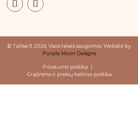
Natūralūs dezodorantai
Rankų kremas
Savaiminio įdegio priemonės
Vonios druskos
© Tallise.lt 2026. Visos teisės saugomos. Website by
Purple Moon Designs
Prekiniai ženklai
Privatumo politika
|
Ahava
Grąžinimo ir prekių keitimo politika
Azure tan
Barex italiana
Close
this
modu
Bellamianta
Biretix
Black Limba
Blondesister