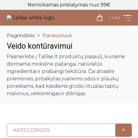
Nemokamas pristatymas nuo 99€
LT
EN
LT
EN
>
Pagrindinis
Parduotuvė
Veido kontūravimui
Parduotuvė
Pasinerkite į Tallise.lt produktų pasaulį, kuriame
Veido priežiūra
derinama mokslinė pažanga, natūralūs
Visos priemonės
ingredientai ir prabangi tekstūra. Čia atrasite
Kūno priežiūra
priemones, pritaikytas įvairiems odos ir plaukų
Makiažo valymo priemonės
Visos priemonės
poreikiams, kad kasdienis grožio ritualas taptų
Veido prausikliai
Makiažo Priemonės
malonus, veiksmingas ir stilingas.
Kūno prausikliai, šveitikliai
Veido šveitikliai
Visos priemonės
Kūno kremai ir losjonai
Plaukų priežiūros priemonės
Veido tonikai
Makiažo bazės
Kūno purškikliai
Visos priemonės
Veido serumai
Makiažo pagrindai ir maskuokliai
Apranga
Rankų kremai
Galvos odos šveitikliai
Veido ampulės
Birios ir presuotos pudros
Apranga
+
KATEGORIJOS
Intymi priežiūra
Plaukų šampūnai
Naujienos
Veido kaukės
Veido kontūravimui
Palaidinės