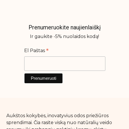
Makiažo rinkiniai
Makiažo šepetėliai
Skaistalai
Prenumeruokite naujienlaiškį
Veido kontūravimui
Ir gaukite -5% nuolaidos kodą!
*
El Paštas
Plaukų priežiūros priemonės
Apsauga nuo karščio
Galvos odos šveitikliai
Nenuskalaujami kondicionieriai
Plaukų formavimo priemonės
Plaukų kaukės ir ampulės
Plaukų kondicionieriai
Aukštos kokybės, inovatyvius odos priežiūros
Plaukų kondicionieriai
sprendimai. Čia rasite viską nuo natūralių veido