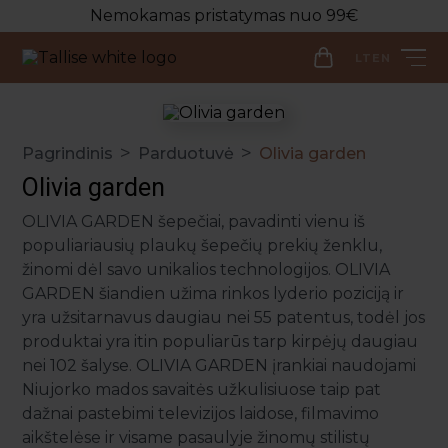
Nemokamas pristatymas nuo 99€
LT
EN
LT
EN
>
>
Pagrindinis
Parduotuvė
Olivia garden
Parduotuvė
Olivia garden
Veido priežiūra
OLIVIA GARDEN šepečiai, pavadinti vienu iš
Visos priemonės
populiariausių plaukų šepečių prekių ženklu,
Kūno priežiūra
Makiažo valymo priemonės
žinomi dėl savo unikalios technologijos. OLIVIA
Visos priemonės
Veido prausikliai
GARDEN šiandien užima rinkos lyderio poziciją ir
Makiažo Priemonės
Kūno prausikliai, šveitikliai
yra užsitarnavus daugiau nei 55 patentus, todėl jos
Veido šveitikliai
Visos priemonės
Kūno kremai ir losjonai
Plaukų priežiūros priemonės
produktai yra itin populiarūs tarp kirpėjų daugiau
Veido tonikai
Makiažo bazės
Kūno purškikliai
Visos priemonės
nei 102 šalyse. OLIVIA GARDEN įrankiai naudojami
Veido serumai
Makiažo pagrindai ir maskuokliai
Apranga
Niujorko mados savaitės užkulisiuose taip pat
Rankų kremai
Galvos odos šveitikliai
Veido ampulės
Birios ir presuotos pudros
Apranga
dažnai pastebimi televizijos laidose, filmavimo
Intymi priežiūra
Plaukų šampūnai
Naujienos
aikštelėse ir visame pasaulyje žinomų stilistų
Veido kaukės
Veido kontūravimui
Palaidinės