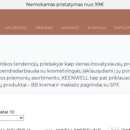
Nemokamas pristatymas nuo 99€
NAUJIENOS
RINKINIAI
NAMAMS
KVEPALAI
PAPILDA
Prisijungti
LT
|
EN
kos tendencijų priešakyje kaip vienas inovatyviausių pr
ndradarbiausia su kosmetologais, įsiklausydami į jų pore
ros priemonių asortimento, KEENWELL taip pat priklauso
si jų produktai – BB kremai ir makiažo pagrindai su SPF.
Rūšiuojama
tai: 10
pagal
naujausią