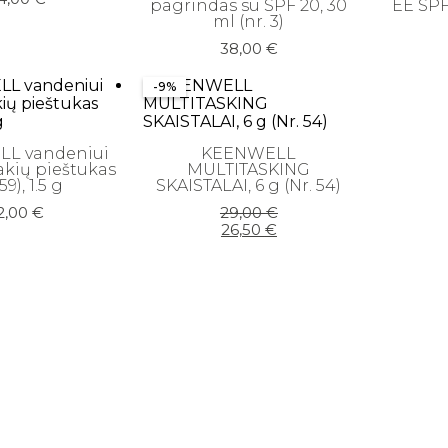
pagrindas su SPF 20, 30
EE SPF
ml (nr. 3)
38,00
€
-9%
L vandeniui
KEENWELL
akių pieštukas
MULTITASKING
59), 1.5 g
SKAISTALAI, 6 g (Nr. 54)
Original
Current
2,00
€
29,00
€
price
price
26,50
€
was:
is:
29,00 €.
26,50 €.