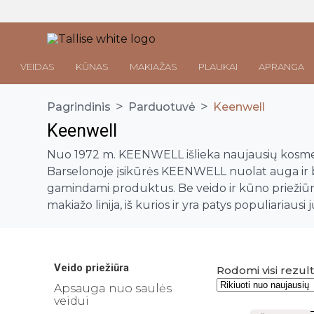
VEIDAS
KŪNAS
MAKIAŽAS
PLAUKAI
APRANGA
>
>
Pagrindinis
Parduotuvė
Keenwell
Keenwell
Parduotuvė
Nuo 1972 m. KEENWELL išlieka naujausių kosmeti
Barselonoje įsikūrės KEENWELL nuolat auga ir be
Veido priežiūra
gamindami produktus. Be veido ir kūno priežiū
Visos priemonės
makiažo linija, iš kurios ir yra patys populiariau
Kūno priežiūra
Makiažo valymo priemonės
Visos priemonės
Veido prausikliai
Makiažo Priemonės
Kūno prausikliai, šveitikliai
Veido šveitikliai
Visos priemonės
Veido priežiūra
Kūno kremai ir losjonai
Rodomi visi rezulta
Plaukų priežiūros priemonės
Veido tonikai
Makiažo bazės
Apsauga nuo saulės
Kūno purškikliai
Visos priemonės
veidui
Veido serumai
Makiažo pagrindai ir maskuokliai
Apranga
Rankų kremai
Galvos odos šveitikliai