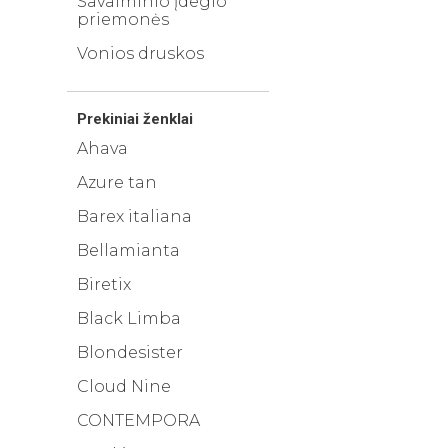
Savaiminio įdegio
priemonės
Vonios druskos
Prekiniai ženklai
Ahava
Azure tan
Barex italiana
Bellamianta
Biretix
Black Limba
Blondesister
Cloud Nine
CONTEMPORA