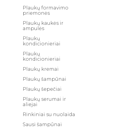
Plaukų formavimo
priemonės
Plaukų kaukės ir
ampulės
Plaukų
kondicionieriai
Plaukų
kondicionieriai
Plaukų kremai
Plaukų šampūnai
Plaukų šepečiai
Plaukų serumai ir
aliejai
Rinkiniai su nuolaida
Sausi šampūnai