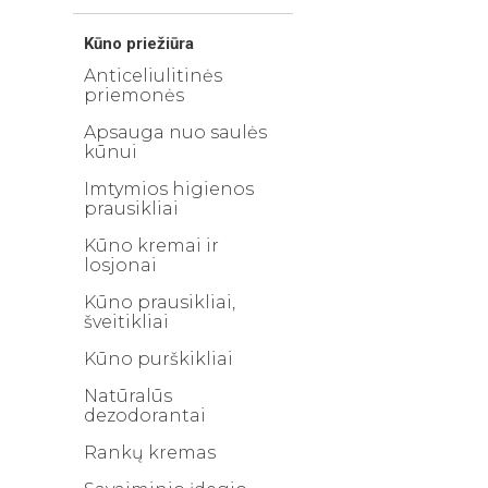
Kūno priežiūra
Anticeliulitinės
priemonės
Apsauga nuo saulės
kūnui
Imtymios higienos
prausikliai
Kūno kremai ir
losjonai
Kūno prausikliai,
šveitikliai
Kūno purškikliai
Natūralūs
dezodorantai
Rankų kremas