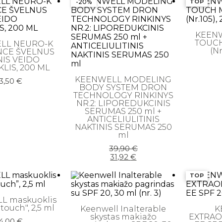
-20%
TOP
KEEN
TOUCH
LL NEURO-K
(Nr
NCE ŠVELNUS
NIS VEIDO
LIS, 200 ML
KEENWELL MODELING
3,50
€
BODY SYSTEM DRON
TECHNOLOGY RINKINYS
NR.2: LIPOREDUKCINIS
SERUMAS 250 ml +
ANTICELIULITINIS
NAKTINIS SERUMAS 250
ml
Original
Current
39,90
€
price
price
31,92
€
was:
is:
39,90 €.
31,92 €.
TOP
L maskuoklis
touch", 2,5 ml
Keenwell Inalterable
K
skystas makiažo
EXTRAO
4,00
€