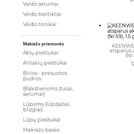
Veido serumai
Veido šveitikliai
Veido tonikai
Makiažo priemonės
KEENWEL
atsparus 
Akių pieštukai
(Nr.
Antakių pieštukai
1
Birios - presuotos
pudros
Blakstienoms (tušai,
serumai)
Lūpoms (lūpdažiai,
blizgiai)
Lūpų pieštukai
Makiažo bazės