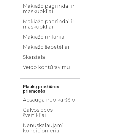
Makiažo pagrindai ir
maskuokliai
Makiažo pagrindai ir
maskuokliai
Makiažo rinkiniai
Makiažo šepetėliai
Skaistalai
Veido kontūravimui
Plaukų priežiūros
priemonės
Apsauga nuo karščio
Galvos odos
šveitikliai
Nenuskalaujami
kondicionieriai