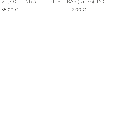
 20, 40 ml NR.3
PIEŠTUKAS (Nr. 28), 1.5 G
38,00
€
12,00
€