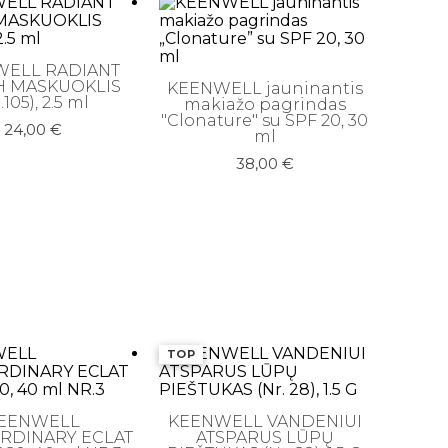
WELL RADIANT
 MASKUOKLIS
KEENWELL jauninantis
.105), 2.5 ml
makiažo pagrindas
"Clonature" su SPF 20, 30
24,00
€
ml
38,00
€
TOP
EENWELL
KEENWELL VANDENIUI
RDINARY ECLAT
ATSPARUS LŪPŲ