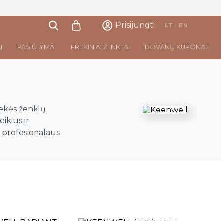
Prisijungti
LT
|
EN
I
PASIŪLYMAI
PREKINIAI ŽENKLAI
DOVANŲ KUPONAI
ekės ženklų.
ikius ir
 profesionalaus