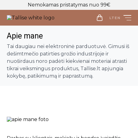
Nemokamas pristatymas nuo 99€
LT
EN
LT
EN
Apie mane
Tai daugiau nei elektroninė parduotuvė. Gimusi iš
Parduotuvė
dešimtmečio patirties grožio industrijoje ir
nuoširdaus noro padėti kiekvienai moteriai atrasti
Veido priežiūra
tikrai veiksmingus produktus, Tallise.lt apjungia
Visos priemonės
kokybę, patikimumą ir paprastumą.
Kūno priežiūra
Makiažo valymo priemonės
Visos priemonės
Veido prausikliai
Makiažo Priemonės
Kūno prausikliai, šveitikliai
Veido šveitikliai
Visos priemonės
Kūno kremai ir losjonai
Plaukų priežiūros priemonės
Veido tonikai
Makiažo bazės
Kūno purškikliai
Visos priemonės
Veido serumai
Makiažo pagrindai ir maskuokliai
Apranga
Rankų kremai
Galvos odos šveitikliai
Veido ampulės
Birios ir presuotos pudros
Apranga
Intymi priežiūra
Plaukų šampūnai
Naujienos
Veido kaukės
Veido kontūravimui
Palaidinės