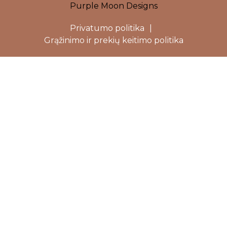
Purple Moon Designs
Privatumo politika
|
Grąžinimo ir prekių keitimo politika
Close
this
modu
Dovanojame 5%
nuolaidą Jūsų
pirmam
užsakymui