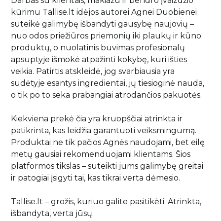
Darbas su klientais, makiažu ir bendro įvaizdžio
Savaiminio įdegio priemonės kūnui
Plaukų kondicionieriai
Paakių kremai ir serumai
Skaistalai
Sportinės Liemenelės
kūrimu Tallise.lt idėjos autorei Agnei Duobienei
Rinkiniai
Anticeliulitinės priemonės
Plaukų kaukės ir ampulės
suteikė galimybę išbandyti gausybę naujovių –
Paakių kaukės
Akių pieštukai
Sijonai
Natūralūs dezodorantai
Plaukų kremai
Namams
nuo odos priežiūros priemonių iki plaukų ir kūno
Kaklo kremai
Blakstienoms (tušai, serumai)
Šortai
Vonios druskos
Nenuskalaujami kondicionieriai
produktų, o nuolatinis buvimas profesionalų
Veido kremai
Antakių pieštukai
Kojinės
Kvepalai
apsuptyje išmokė atpažinti kokybę, kuri išties
Apsauga nuo saulės kūnui
Plaukų serumai ir aliejai
Lūpų priežiūra
Lūpų pieštukai
Tamprės
veikia. Patirtis atskleidė, jog svarbiausia yra
Apsauga nuo karščio
Papildai
sudėtyje esantys ingredientai, jų tiesioginė nauda,
Veido priežiūros aparatai
Lūpoms (lūpų dažai, blizgiai)
Plaukų formavimo priemonės
o tik po to seka prabangiai atrodančios pakuotės.
Apsauga nuo saulės veidui
Makiažo šepetėliai
Pasiūlymai
Plaukų šepečiai
Savaiminio įdegio priemonės veidui
Makiažo rinkiniai
Kiekviena prekė čia yra kruopščiai atrinkta ir
Rinkiniai su nuolaida
Prekiniai ženklai
patikrinta, kas leidžia garantuoti veiksmingumą.
Produktai ne tik pačios Agnės naudojami, bet eilę
Dovanų kuponai
metų gausiai rekomenduojami klientams. Šios
platformos tikslas – suteikti jums galimybę greitai
VISOS PREKĖS
ir patogiai įsigyti tai, kas tikrai verta dėmesio.
Tallise.lt – grožis, kuriuo galite pasitikėti. Atrinkta,
išbandyta, verta jūsų.