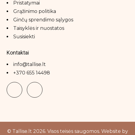
Pristatymai
Grąžinimo politika
Ginčų sprendimo sąlygos
Taisyklės ir nuostatos
Susisiekti
Kontaktai
info@tallise.lt
+370 655 14498
© Tallise.lt 2026. Visos teisės saugomos. Website by