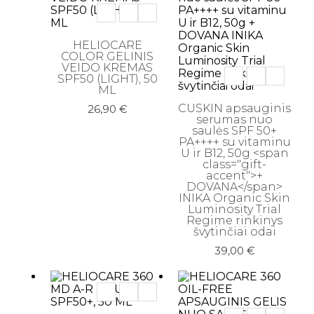
Veido šveitikliai
Veido tonikai
HELIOCARE
COLOR GELINIS
VEIDO KREMAS
SPF50 (LIGHT), 50
Makiažo priemonės
ML
CUSKIN apsauginis
Akių pieštukai
26,90
€
serumas nuo
saulės SPF 50+
Antakių pieštukai
PA++++ su vitaminu
U ir B12, 50g <span
Birios - presuotos pudros
class="gift-
accent">+
Blakstienoms (tušai, serumai)
DOVANA</span>
INIKA Organic Skin
Lūpoms (lūpdažiai, blizgiai)
Luminosity Trial
Regime rinkinys
Lūpų pieštukai
švytinčiai odai
39,00
€
Makiažo bazės
Makiažo pagrindai ir maskuokliai
Makiažo pagrindai ir maskuokliai