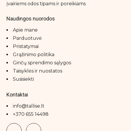
įvairiems odos tipams ir poreikiams
Natūralūs dezodorantai
Rankų kremas
Naudingos nuorodos
Savaiminio įdegio priemonės
Apie mane
Vonios druskos
Parduotuvė
Pristatymai
Grąžinimo politika
Prekiniai ženklai
Ginčų sprendimo sąlygos
Ahava
Taisyklės ir nuostatos
Azure tan
Susisiekti
Barex italiana
Bellamianta
Kontaktai
Biretix
info@tallise.lt
Black Limba
+370 655 14498
Blondesister