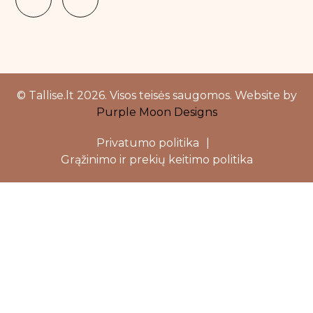
Cloud Nine
CONTEMPORA
Cu skin
Delilah
© Tallise.lt 2026. Visos teisės saugomos. Website by
Diva Pro Styling
Purple Moon Designs
Dr.Pepti
Privatumo politika
|
EIIO
Grąžinimo ir prekių keitimo politika
Emmanuelle Jane Paris
Close
Endocare
this
modu
Erbal
Eva Garden
Evo
Fontana Contarini