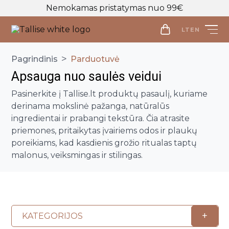
Nemokamas pristatymas nuo 99€
LT
EN
LT
EN
>
Pagrindinis
Parduotuvė
Apsauga nuo saulės veidui
Parduotuvė
Pasinerkite į Tallise.lt produktų pasaulį, kuriame
Veido priežiūra
derinama mokslinė pažanga, natūralūs
Visos priemonės
ingredientai ir prabangi tekstūra. Čia atrasite
Kūno priežiūra
priemones, pritaikytas įvairiems odos ir plaukų
Makiažo valymo priemonės
Visos priemonės
poreikiams, kad kasdienis grožio ritualas taptų
Veido prausikliai
Makiažo Priemonės
malonus, veiksmingas ir stilingas.
Kūno prausikliai, šveitikliai
Veido šveitikliai
Visos priemonės
Kūno kremai ir losjonai
Plaukų priežiūros priemonės
Veido tonikai
Makiažo bazės
Kūno purškikliai
Visos priemonės
Veido serumai
Makiažo pagrindai ir maskuokliai
Apranga
Rankų kremai
Galvos odos šveitikliai
Veido ampulės
Birios ir presuotos pudros
Apranga
+
KATEGORIJOS
Intymi priežiūra
Plaukų šampūnai
Naujienos
Veido kaukės
Veido kontūravimui
Palaidinės