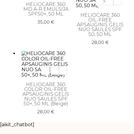
Makiažo rinkiniai
HELIOCARE 360
MD A-R EMULSIJA
SPF50+, 50 ML
Makiažo šepetėliai
HELIOCARE 360
OIL-FREE
35,00
€
Skaistalai
APSAUGINIS GELIS
NUO SAULĖS SPF
50, 50 ML
Veido kontūravimui
28,00
€
Plaukų priežiūros priemonės
Apsauga nuo karščio
Galvos odos šveitikliai
Nenuskalaujami kondicionieriai
HELIOCARE 360
COLOR OIL-FREE
Plaukų formavimo priemonės
APSAUGINIS GELIS
NUO SAULĖS SPF
Plaukų kaukės ir ampulės
50+, 50 ML (Beige)
28,00
€
Plaukų kondicionieriai
Plaukų kondicionieriai
[aikit_chatbot]