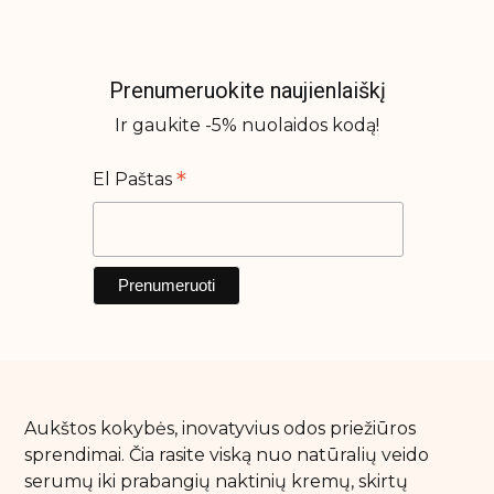
Plaukų kremai
Plaukų šampūnai
Plaukų šepečiai
Prenumeruokite naujienlaiškį
Plaukų serumai ir aliejai
Ir gaukite -5% nuolaidos kodą!
Rinkiniai su nuolaida
*
El Paštas
Sausi šampūnai
Kūno priežiūra
Anticeliulitinės priemonės
Apsauga nuo saulės kūnui
Imtymios higienos prausikliai
Kūno kremai ir losjonai
Aukštos kokybės, inovatyvius odos priežiūros
Kūno prausikliai, šveitikliai
sprendimai. Čia rasite viską nuo natūralių veido
Kūno purškikliai
serumų iki prabangių naktinių kremų, skirtų