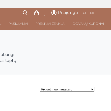
Prisijungti
LT
|
EN
I
PASIŪLYMAI
PREKINIAI ŽENKLAI
DOVANŲ KUPONAI
prabangi
las taptų