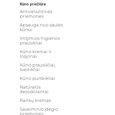
Kūno priežiūra
Anticeliulitinės
priemonės
Apsauga nuo saulės
kūnui
Imtymios higienos
prausikliai
Kūno kremai ir
losjonai
Kūno prausikliai,
šveitikliai
Kūno purškikliai
Natūralūs
dezodorantai
Rankų kremas
Savaiminio įdegio
priemonės