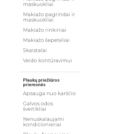
maskuokliai
Makiažo pagrindai ir
maskuokliai
Makiažo rinkiniai
Makiažo šepetėliai
Skaistalai
Veido kontūravimui
Plaukų priežiūros
priemonės
Apsauga nuo karščio
Galvos odos
šveitikliai
Nenuskalaujami
kondicionieriai