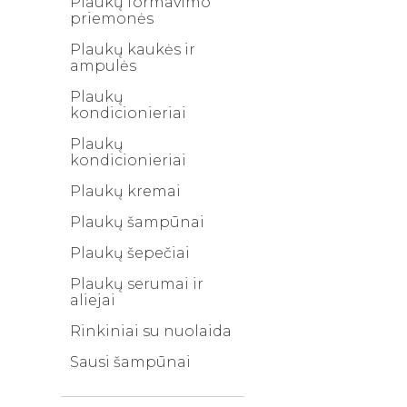
Plaukų formavimo
priemonės
Plaukų kaukės ir
ampulės
Plaukų
kondicionieriai
Plaukų
kondicionieriai
Plaukų kremai
Plaukų šampūnai
Plaukų šepečiai
Plaukų serumai ir
aliejai
Rinkiniai su nuolaida
Sausi šampūnai