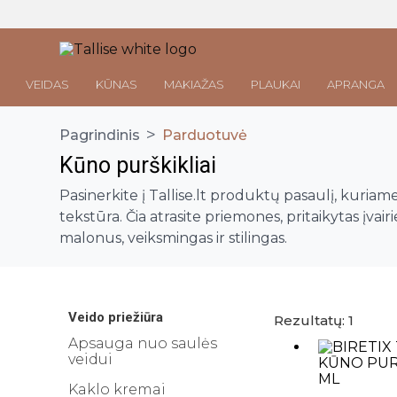
VEIDAS
KŪNAS
MAKIAŽAS
PLAUKAI
APRANGA
>
Pagrindinis
Parduotuvė
Kūno purškikliai
Parduotuvė
Pasinerkite į Tallise.lt produktų pasaulį, kuria
tekstūra. Čia atrasite priemones, pritaikytas įvai
Veido priežiūra
malonus, veiksmingas ir stilingas.
Visos priemonės
Kūno priežiūra
Makiažo valymo priemonės
Visos priemonės
Veido prausikliai
Makiažo Priemonės
Kūno prausikliai, šveitikliai
Veido priežiūra
Rezultatų: 1
Veido šveitikliai
Visos priemonės
Kūno kremai ir losjonai
Apsauga nuo saulės
Plaukų priežiūros priemonės
Veido tonikai
Makiažo bazės
veidui
Kūno purškikliai
Visos priemonės
Veido serumai
Makiažo pagrindai ir maskuokliai
Apranga
Kaklo kremai
Rankų kremai
Galvos odos šveitikliai