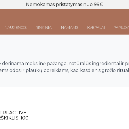
Nemokamas pristatymas nuo 99€
NAUJIENOS
RINKINIAI
NAMAMS
KVEPALAI
PAPILDA
Prisijungti
LT
|
EN
me derinama mokslinė pažanga, natūralūs ingredientai ir 
riems odos ir plaukų poreikiams, kad kasdienis grožio ritua