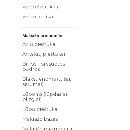
Veido šveitikliai
Veido tonikai
Makiažo priemonės
Akių pieštukai
Antakių pieštukai
Birios - presuotos
pudros
Blakstienoms (tušai,
serumai)
Lūpoms (lūpdažiai,
blizgiai)
Lūpų pieštukai
Makiažo bazės
Makiažo pagrindai ir