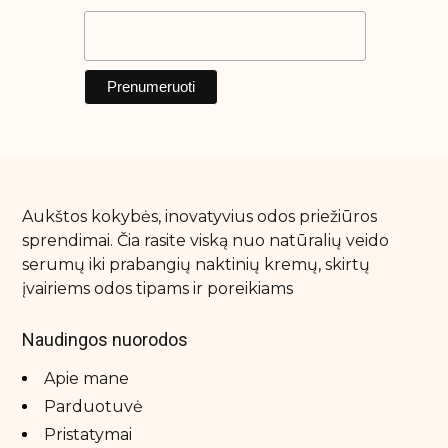
Veido šveitikliai
Veido tonikai
Makiažo priemonės
Akių pieštukai
Antakių pieštukai
Aukštos kokybės, inovatyvius odos priežiūros
Birios - presuotos pudros
sprendimai. Čia rasite viską nuo natūralių veido
Blakstienoms (tušai, serumai)
serumų iki prabangių naktinių kremų, skirtų
įvairiems odos tipams ir poreikiams
Lūpoms (lūpdažiai, blizgiai)
Lūpų pieštukai
Naudingos nuorodos
Makiažo bazės
Apie mane
Makiažo pagrindai ir maskuokliai
Parduotuvė
Makiažo pagrindai ir maskuokliai
Pristatymai