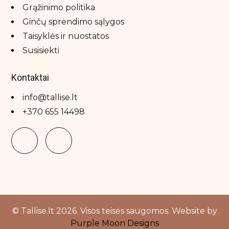
Makiažo rinkiniai
Grąžinimo politika
Ginčų sprendimo sąlygos
Makiažo šepetėliai
Taisyklės ir nuostatos
Skaistalai
Susisiekti
Veido kontūravimui
Kontaktai
Plaukų priežiūros priemonės
info@tallise.lt
Apsauga nuo karščio
+370 655 14498
Galvos odos šveitikliai
Nenuskalaujami kondicionieriai
Plaukų formavimo priemonės
Plaukų kaukės ir ampulės
Plaukų kondicionieriai
© Tallise.lt 2026. Visos teisės saugomos. Website by
Plaukų kondicionieriai
Purple Moon Designs