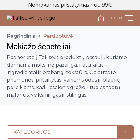
Nemokamas pristatymas nuo 99€
LT
EN
LT
EN
>
Pagrindinis
Parduotuvė
Makiažo šepetėliai
Parduotuvė
Pasinerkite į Tallise.lt produktų pasaulį, kuriame
Veido priežiūra
derinama mokslinė pažanga, natūralūs
Visos priemonės
ingredientai ir prabangi tekstūra. Čia atrasite
Kūno priežiūra
priemones, pritaikytas įvairiems odos ir plaukų
Makiažo valymo priemonės
Visos priemonės
poreikiams, kad kasdienis grožio ritualas taptų
Veido prausikliai
Makiažo Priemonės
malonus, veiksmingas ir stilingas.
Kūno prausikliai, šveitikliai
Veido šveitikliai
Visos priemonės
Kūno kremai ir losjonai
Plaukų priežiūros priemonės
Veido tonikai
Makiažo bazės
Kūno purškikliai
Visos priemonės
Veido serumai
Makiažo pagrindai ir maskuokliai
Apranga
Rankų kremai
Galvos odos šveitikliai
Veido ampulės
Birios ir presuotos pudros
Apranga
+
KATEGORIJOS
Intymi priežiūra
Plaukų šampūnai
Naujienos
Veido kaukės
Veido kontūravimui
Palaidinės