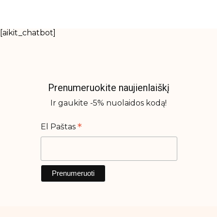
Makiažo rinkiniai
Makiažo šepetėliai
[aikit_chatbot]
Skaistalai
Veido kontūravimui
Prenumeruokite naujienlaiškį
Plaukų priežiūros priemonės
Apsauga nuo karščio
Ir gaukite -5% nuolaidos kodą!
Galvos odos šveitikliai
*
El Paštas
Nenuskalaujami kondicionieriai
Plaukų formavimo priemonės
Plaukų kaukės ir ampulės
Plaukų kondicionieriai
Plaukų kondicionieriai