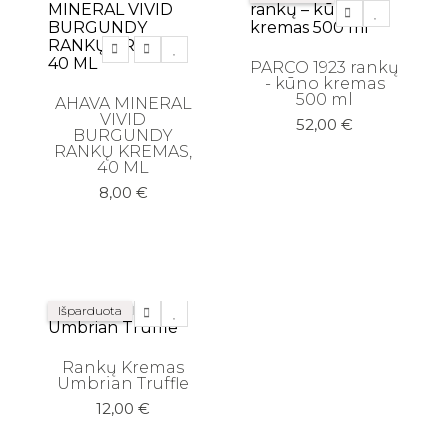
Veido šveitikliai
Veido tonikai
PARCO 1923 rankų
- kūno kremas
500 ml
AHAVA MINERAL
VIVID
52,00
€
Makiažo priemonės
BURGUNDY
RANKŲ KREMAS,
Akių pieštukai
40 ML
Antakių pieštukai
8,00
€
Birios - presuotos pudros
Blakstienoms (tušai, serumai)
Lūpoms (lūpdažiai, blizgiai)
Išparduota
Lūpų pieštukai
Makiažo bazės
Rankų Kremas
Umbrian Truffle
Makiažo pagrindai ir maskuokliai
12,00
€
Makiažo pagrindai ir maskuokliai