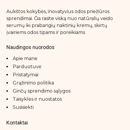
Plaukų kremai
Plaukų šampūnai
Aukštos kokybės, inovatyvius odos priežiūros
sprendimai. Čia rasite viską nuo natūralių veido
Plaukų šepečiai
serumų iki prabangių naktinių kremų, skirtų
Plaukų serumai ir aliejai
įvairiems odos tipams ir poreikiams
Rinkiniai su nuolaida
Naudingos nuorodos
Sausi šampūnai
Apie mane
Parduotuvė
Kūno priežiūra
Pristatymai
Anticeliulitinės priemonės
Grąžinimo politika
Apsauga nuo saulės kūnui
Ginčų sprendimo sąlygos
Imtymios higienos prausikliai
Taisyklės ir nuostatos
Kūno kremai ir losjonai
Susisiekti
Kūno prausikliai, šveitikliai
Kontaktai
Kūno purškikliai