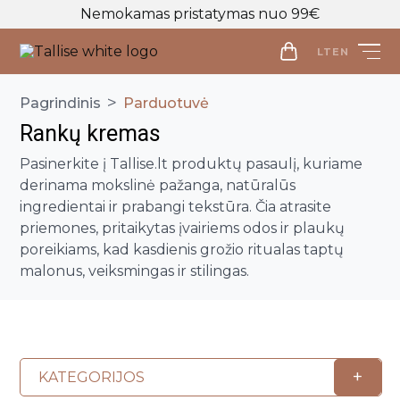
Nemokamas pristatymas nuo 99€
LT
EN
LT
EN
>
Pagrindinis
Parduotuvė
Rankų kremas
Parduotuvė
Pasinerkite į Tallise.lt produktų pasaulį, kuriame
Veido priežiūra
derinama mokslinė pažanga, natūralūs
Visos priemonės
ingredientai ir prabangi tekstūra. Čia atrasite
Kūno priežiūra
priemones, pritaikytas įvairiems odos ir plaukų
Makiažo valymo priemonės
Visos priemonės
poreikiams, kad kasdienis grožio ritualas taptų
Veido prausikliai
Makiažo Priemonės
malonus, veiksmingas ir stilingas.
Kūno prausikliai, šveitikliai
Veido šveitikliai
Visos priemonės
Kūno kremai ir losjonai
Plaukų priežiūros priemonės
Veido tonikai
Makiažo bazės
Kūno purškikliai
Visos priemonės
Veido serumai
Makiažo pagrindai ir maskuokliai
Apranga
Rankų kremai
Galvos odos šveitikliai
Veido ampulės
Birios ir presuotos pudros
Apranga
+
KATEGORIJOS
Intymi priežiūra
Plaukų šampūnai
Naujienos
Veido kaukės
Veido kontūravimui
Palaidinės