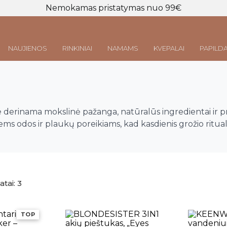
Nemokamas pristatymas nuo 99€
NAUJIENOS
RINKINIAI
NAMAMS
KVEPALAI
PAPILDA
Prisijungti
LT
|
EN
me derinama mokslinė pažanga, natūralūs ingredientai ir 
riems odos ir plaukų poreikiams, kad kasdienis grožio ritua
Rūšiuojama
tai: 3
pagal
naujausią
TOP