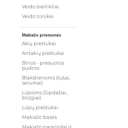
Veido šveitikliai
Veido tonikai
Makiažo priemonės
Akių pieštukai
Antakių pieštukai
Birios - presuotos
pudros
Blakstienoms (tušai,
serumai)
Lūpoms (lūpdažiai,
blizgiai)
Lūpų pieštukai
Makiažo bazės
Makiažo pagrindai ir