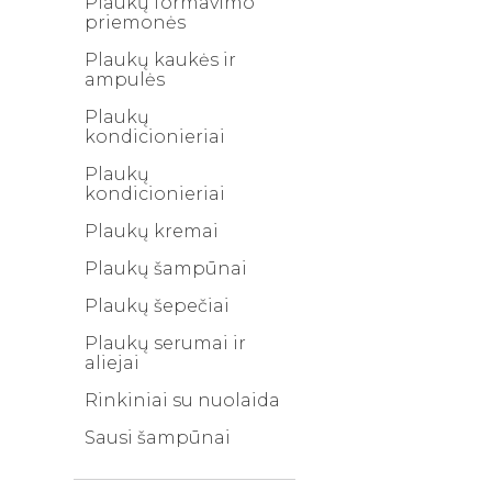
Plaukų formavimo
priemonės
Plaukų kaukės ir
ampulės
Plaukų
kondicionieriai
Plaukų
kondicionieriai
Plaukų kremai
Plaukų šampūnai
Plaukų šepečiai
Plaukų serumai ir
aliejai
Rinkiniai su nuolaida
Sausi šampūnai