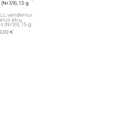
L vandeniui
arus akių
 (Nr.59), 1.5 g
2,00
€