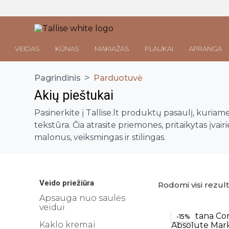
VEIDAS
KŪNAS
MAKIAŽAS
PLAUKAI
APRANGA
>
Pagrindinis
Parduotuvė
Akių pieštukai
Parduotuvė
Pasinerkite į Tallise.lt produktų pasaulį, kuria
tekstūra. Čia atrasite priemones, pritaikytas įvai
Veido priežiūra
malonus, veiksmingas ir stilingas.
Visos priemonės
Kūno priežiūra
Makiažo valymo priemonės
Visos priemonės
Veido prausikliai
Makiažo Priemonės
Kūno prausikliai, šveitikliai
Veido priežiūra
Rodomi visi rezulta
Veido šveitikliai
Visos priemonės
Kūno kremai ir losjonai
Apsauga nuo saulės
Plaukų priežiūros priemonės
Veido tonikai
Makiažo bazės
veidui
Kūno purškikliai
Visos priemonės
-15%
Veido serumai
Makiažo pagrindai ir maskuokliai
Apranga
Kaklo kremai
Rankų kremai
Galvos odos šveitikliai