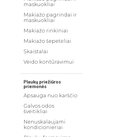
maskuokliai
Makiažo pagrindai ir
maskuokliai
Makiažo rinkiniai
Makiažo šepetėliai
Skaistalai
Veido kontūravimui
Plaukų priežiūros
priemonės
Apsauga nuo karščio
Galvos odos
šveitikliai
Nenuskalaujami
kondicionieriai