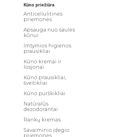
Kūno priežiūra
Anticeliulitinės
priemonės
Apsauga nuo saulės
kūnui
Imtymios higienos
prausikliai
Kūno kremai ir
losjonai
Kūno prausikliai,
šveitikliai
Kūno purškikliai
Natūralūs
dezodorantai
Rankų kremas
Savaiminio įdegio
priemonės