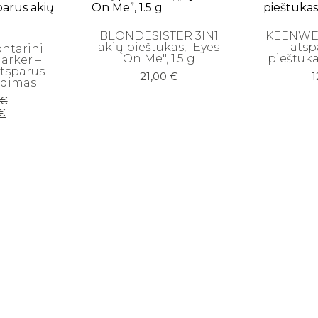
BLONDESISTER 3IN1
KEENWEL
akių pieštukas, "Eyes
atsp
ntarini
On Me", 1.5 g
pieštukas
arker –
tsparus
21,00
€
1
edimas
iginal
rrent
€
ice
ice
€
s:
,00 €.
,25 €.