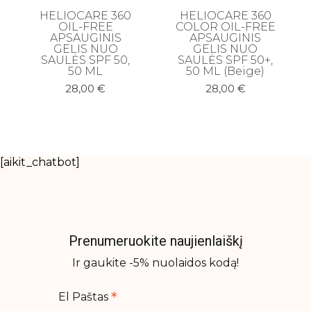
HELIOCARE 360
HELIOCARE 360
Plaukų šampūnai
OIL-FREE
COLOR OIL-FREE
APSAUGINIS
APSAUGINIS
Plaukų šepečiai
GELIS NUO
GELIS NUO
SAULĖS SPF 50,
SAULĖS SPF 50+,
Plaukų serumai ir aliejai
50 ML
50 ML (Beige)
Rinkiniai su nuolaida
28,00
€
28,00
€
Sausi šampūnai
Kūno priežiūra
[aikit_chatbot]
Anticeliulitinės priemonės
Apsauga nuo saulės kūnui
Imtymios higienos prausikliai
Prenumeruokite naujienlaiškį
Kūno kremai ir losjonai
Ir gaukite -5% nuolaidos kodą!
Kūno prausikliai, šveitikliai
*
Kūno purškikliai
El Paštas