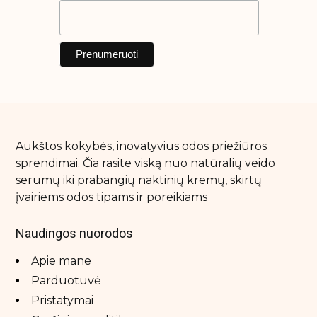
Natūralūs dezodorantai
Rankų kremas
Savaiminio įdegio priemonės
Vonios druskos
Prekiniai ženklai
Aukštos kokybės, inovatyvius odos priežiūros
Ahava
sprendimai. Čia rasite viską nuo natūralių veido
Azure tan
serumų iki prabangių naktinių kremų, skirtų
Barex italiana
įvairiems odos tipams ir poreikiams
Bellamianta
Naudingos nuorodos
Biretix
Apie mane
Black Limba
Parduotuvė
Blondesister
Pristatymai
Cloud Nine