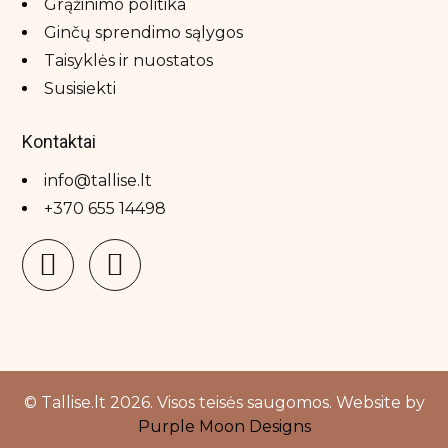
Grąžinimo politika
Ginčų sprendimo sąlygos
CONTEMPORA
Taisyklės ir nuostatos
Cu skin
Susisiekti
Delilah
Diva Pro Styling
Kontaktai
Dr.Pepti
info@tallise.lt
EIIO
+370 655 14498
Emmanuelle Jane Paris
Endocare
Erbal
Eva Garden
Evo
© Tallise.lt 2026. Visos teisės saugomos. Website by
Fontana Contarini
Purple Moon Designs
Goldheit