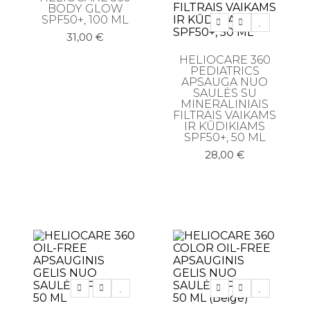
Makiažo rinkiniai
BODY GLOW
SPF50+, 100 ML
Makiažo šepetėliai
31,00
€
Skaistalai
HELIOCARE 360
PEDIATRICS
Veido kontūravimui
APSAUGA NUO
SAULĖS SU
MINERALINIAIS
FILTRAIS VAIKAMS
Plaukų priežiūros priemonės
IR KŪDIKIAMS
SPF50+, 50 ML
Apsauga nuo karščio
28,00
€
Galvos odos šveitikliai
Nenuskalaujami kondicionieriai
Plaukų formavimo priemonės
Plaukų kaukės ir ampulės
Plaukų kondicionieriai
Plaukų kondicionieriai
Plaukų kremai