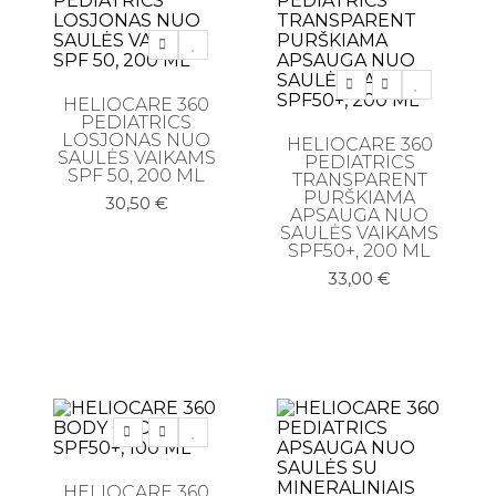
Veido šveitikliai
Veido tonikai
HELIOCARE 360
PEDIATRICS
Makiažo priemonės
LOSJONAS NUO
HELIOCARE 360
SAULĖS VAIKAMS
Akių pieštukai
PEDIATRICS
SPF 50, 200 ML
TRANSPARENT
PURŠKIAMA
Antakių pieštukai
30,50
€
APSAUGA NUO
SAULĖS VAIKAMS
Birios - presuotos pudros
SPF50+, 200 ML
Blakstienoms (tušai, serumai)
33,00
€
Lūpoms (lūpdažiai, blizgiai)
Lūpų pieštukai
Makiažo bazės
Makiažo pagrindai ir maskuokliai
Makiažo pagrindai ir maskuokliai
HELIOCARE 360