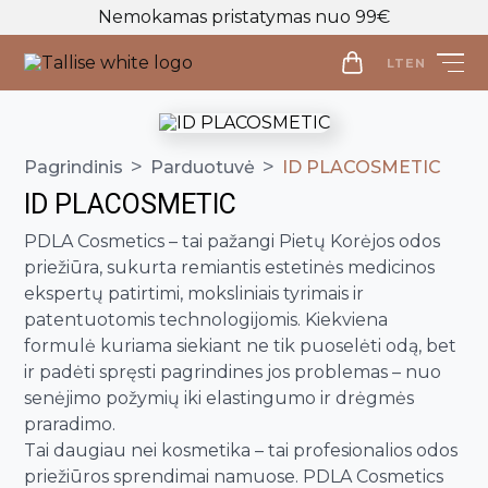
Nemokamas pristatymas nuo 99€
LT
EN
LT
EN
>
>
Pagrindinis
Parduotuvė
ID PLACOSMETIC
Parduotuvė
ID PLACOSMETIC
Veido priežiūra
PDLA Cosmetics – tai pažangi Pietų Korėjos odos
Visos priemonės
priežiūra, sukurta remiantis estetinės medicinos
Kūno priežiūra
Makiažo valymo priemonės
ekspertų patirtimi, moksliniais tyrimais ir
Visos priemonės
Veido prausikliai
patentuotomis technologijomis. Kiekviena
Makiažo Priemonės
Kūno prausikliai, šveitikliai
formulė kuriama siekiant ne tik puoselėti odą, bet
Veido šveitikliai
Visos priemonės
Kūno kremai ir losjonai
Plaukų priežiūros priemonės
ir padėti spręsti pagrindines jos problemas – nuo
Veido tonikai
Makiažo bazės
Kūno purškikliai
Visos priemonės
senėjimo požymių iki elastingumo ir drėgmės
Veido serumai
Makiažo pagrindai ir maskuokliai
Apranga
praradimo.
Rankų kremai
Galvos odos šveitikliai
Veido ampulės
Birios ir presuotos pudros
Apranga
Tai daugiau nei kosmetika – tai profesionalios odos
Intymi priežiūra
Plaukų šampūnai
Naujienos
priežiūros sprendimai namuose. PDLA Cosmetics
Veido kaukės
Veido kontūravimui
Palaidinės