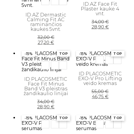
ID.AZ Face Fit
Birios - presuotos pudros
Plaster kaukė 4
vnt.
ID.AZ Dermastic
Blakstienoms (tušai, serumai)
Calming Fit AC
Original
Current
34,00
€
raminančios
price
price
28,90
€
Lūpoms (lūpdažiai, blizgiai)
kaukės 5vnt.
was:
is:
34,00 €.
28,90 €.
Original
Current
32,00
€
Lūpų pieštukai
price
price
27,20
€
was:
is:
Makiažo bazės
32,00 €.
27,20 €.
-15%
TOP
-15%
TOP
Makiažo pagrindai ir maskuokliai
Makiažo pagrindai ir maskuokliai
ID PLACOSMETIC
EXO-V Pro Lifting
ID PLACOSMETIC
Makiažo rinkiniai
veido kremas
Face Fit Minus
Band V3 pleistras
Makiažo šepetėliai
Original
Current
55,00
€
žandikaulio linijai
price
price
46,75
€
Skaistalai
Original
Current
was:
is:
34,00
€
price
price
55,00 €.
46,75 €.
28,90
€
Veido kontūravimui
was:
is:
34,00 €.
28,90 €.
-15%
TOP
-15%
TOP
Plaukų priežiūros priemonės