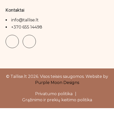
Ahava
Kontaktai
Azure tan
info@tallise.lt
Barex italiana
+370 655 14498
Bellamianta
Biretix
Black Limba
Blondesister
Cloud Nine
CONTEMPORA
© Tallise.lt 2026. Visos teisės saugomos. Website by
Purple Moon Designs
Cu skin
Delilah
Privatumo politika
|
Grąžinimo ir prekių keitimo politika
Diva Pro Styling
Dr.Pepti
Close