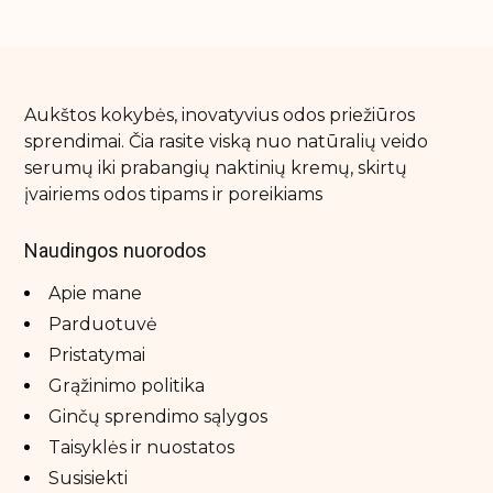
Kūno priežiūra
Anticeliulitinės priemonės
Aukštos kokybės, inovatyvius odos priežiūros
Apsauga nuo saulės kūnui
sprendimai. Čia rasite viską nuo natūralių veido
Imtymios higienos prausikliai
serumų iki prabangių naktinių kremų, skirtų
Kūno kremai ir losjonai
įvairiems odos tipams ir poreikiams
Kūno prausikliai, šveitikliai
Naudingos nuorodos
Kūno purškikliai
Apie mane
Natūralūs dezodorantai
Parduotuvė
Rankų kremas
Pristatymai
Savaiminio įdegio priemonės
Grąžinimo politika
Vonios druskos
Ginčų sprendimo sąlygos
Taisyklės ir nuostatos
Susisiekti
Prekiniai ženklai