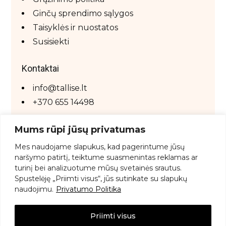
Ginčų sprendimo sąlygos
Taisyklės ir nuostatos
Susisiekti
Kontaktai
info@tallise.lt
+370 655 14498
Mums rūpi jūsų privatumas
Mes
naudojame
slapukus,
kad
pagerintume
jūsų
naršymo
patirtį,
teiktume
suasmenintas
reklamas
ar
turinį
bei
analizuotume
mūsų
svetainės
srautus.
Spustelėję „
Priimti
visus“,
jūs
sutinkate
su
slapukų
naudojimu.
Privatumo Politika
© Tallise.lt 2026. Visos teisės saugomos.
Website by
Purple Moon Designs
Priimti visus