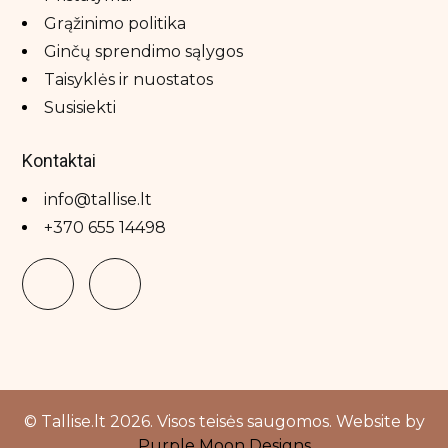
Grąžinimo politika
Ginčų sprendimo sąlygos
Taisyklės ir nuostatos
Susisiekti
Kontaktai
info@tallise.lt
+370 655 14498
© Tallise.lt 2026. Visos teisės saugomos. Website by
Purple Moon Designs