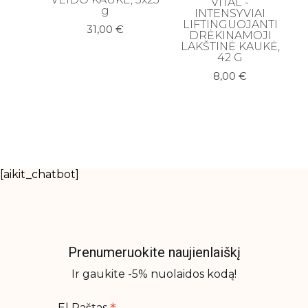
VITAL -
g
INTENSYVIAI
LIFTINGUOJANTI
31,00
€
DRĖKINAMOJI
LAKŠTINĖ KAUKĖ,
42 G
8,00
€
[aikit_chatbot]
Prenumeruokite naujienlaiškį
Ir gaukite -5% nuolaidos kodą!
El Paštas