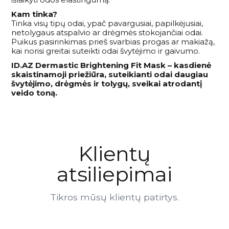
Kam tinka?
Tinka visų tipų odai, ypač pavargusiai, papilkėjusiai,
netolygaus atspalvio ar drėgmės stokojančiai odai.
Puikus pasirinkimas prieš svarbias progas ar makiažą,
kai norisi greitai suteikti odai švytėjimo ir gaivumo.
ID.AZ Dermastic Brightening Fit Mask – kasdienė
skaistinamoji priežiūra, suteikianti odai daugiau
švytėjimo, drėgmės ir tolygų, sveikai atrodantį
veido toną.
Klientų
atsiliepimai
Tikros mūsų klientų patirtys.