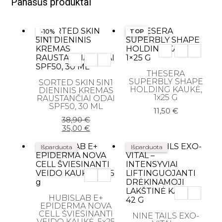
Panašūs produktai
-10%
TOP
THESERA
SUPERBLY SHAPE
SORTED SKIN 5IN1
HOLDING KAUKĖ,
DIENINIS KREMAS
1x25 G
RAUSTANČIAI ODAI
SPF50, 30 ML
11,50
€
Original
Current
38,90
€
price
price
35,00
€
was:
is:
38,90 €.
35,00 €.
Išparduota
Išparduota
HUBISLAB E+
EPIDERMA NOVA
CELL ŠVIESINANTI
NINE TAILS EXO-
VEIDO KAUKĖ, 5x25