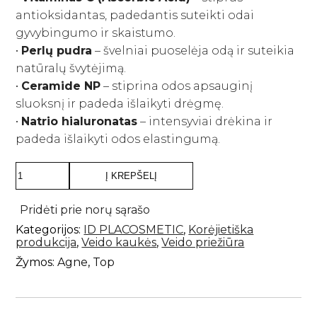
antioksidantas, padedantis suteikti odai
gyvybingumo ir skaistumo.
•
Perlų pudra
– švelniai puoselėja odą ir suteikia
natūralų švytėjimą.
•
Ceramide NP
– stiprina odos apsauginį
sluoksnį ir padeda išlaikyti drėgmę.
•
Natrio hialuronatas
– intensyviai drėkina ir
padeda išlaikyti odos elastingumą.
produkto
Į KREPŠELĮ
kiekis:
ID.AZ
Dermastic
Pridėti prie norų sąrašo
Brightening
Kategorijos:
ID PLACOSMETIC
,
Korėjietiška
Fit
produkcija
,
Veido kaukės
,
Veido priežiūra
Mask
skaistinančios
Žymos:
Agne
,
Top
kaukės
5vnt.