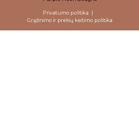
Privatumo politika
|
Grąžinimo ir prekių keitimo politika
Close
this
modu
Dovanojame 5%
nuolaidą Jūsų
pirmam
užsakymui