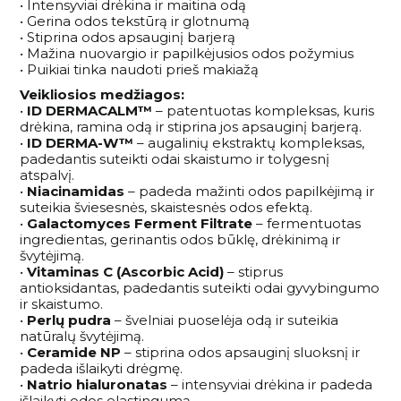
• Intensyviai drėkina ir maitina odą
• Gerina odos tekstūrą ir glotnumą
• Stiprina odos apsauginį barjerą
• Mažina nuovargio ir papilkėjusios odos požymius
• Puikiai tinka naudoti prieš makiažą
Veikliosios medžiagos:
•
ID DERMACALM™
– patentuotas kompleksas, kuris
drėkina, ramina odą ir stiprina jos apsauginį barjerą.
•
ID DERMA-W™
– augalinių ekstraktų kompleksas,
padedantis suteikti odai skaistumo ir tolygesnį
atspalvį.
•
Niacinamidas
– padeda mažinti odos papilkėjimą ir
suteikia šviesesnės, skaistesnės odos efektą.
•
Galactomyces Ferment Filtrate
– fermentuotas
ingredientas, gerinantis odos būklę, drėkinimą ir
švytėjimą.
•
Vitaminas C (Ascorbic Acid)
– stiprus
antioksidantas, padedantis suteikti odai gyvybingumo
ir skaistumo.
•
Perlų pudra
– švelniai puoselėja odą ir suteikia
natūralų švytėjimą.
•
Ceramide NP
– stiprina odos apsauginį sluoksnį ir
padeda išlaikyti drėgmę.
•
Natrio hialuronatas
– intensyviai drėkina ir padeda
išlaikyti odos elastingumą.