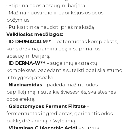
Savaiminio įdegio priemonės kūnui
Plaukų kondicionieriai
• Stiprina odos apsauginį barjerą
Paakių kremai ir serumai
Skaistalai
Sportinės Liemenelės
Rinkiniai
Anticeliulitinės priemonės
Plaukų kaukės ir ampulės
• Mažina nuovargio ir papilkėjusios odos
Paakių kaukės
Akių pieštukai
Sijonai
Natūralūs dezodorantai
Plaukų kremai
požymius
Namams
Kaklo kremai
Blakstienoms (tušai, serumai)
Šortai
• Puikiai tinka naudoti prieš makiažą
Vonios druskos
Nenuskalaujami kondicionieriai
Veido kremai
Antakių pieštukai
Kojinės
Kvepalai
Veikliosios medžiagos:
Apsauga nuo saulės kūnui
Plaukų serumai ir aliejai
Lūpų priežiūra
Lūpų pieštukai
Tamprės
•
ID DERMACALM™
– patentuotas kompleksas,
Apsauga nuo karščio
Papildai
kuris drėkina, ramina odą ir stiprina jos
Veido priežiūros aparatai
Lūpoms (lūpų dažai, blizgiai)
Plaukų formavimo priemonės
apsauginį barjerą.
Apsauga nuo saulės veidui
Makiažo šepetėliai
Pasiūlymai
Plaukų šepečiai
•
ID DERMA-W™
– augalinių ekstraktų
Savaiminio įdegio priemonės veidui
Makiažo rinkiniai
kompleksas, padedantis suteikti odai skaistumo
Rinkiniai su nuolaida
Prekiniai ženklai
ir tolygesnį atspalvį.
•
Niacinamidas
– padeda mažinti odos
Dovanų kuponai
papilkėjimą ir suteikia šviesesnės, skaistesnės
odos efektą.
VISOS PREKĖS
•
Galactomyces Ferment Filtrate
–
fermentuotas ingredientas, gerinantis odos
būklę, drėkinimą ir švytėjimą.
•
Vitaminas C (Ascorbic Acid)
– stiprus