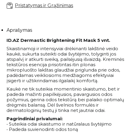
Pristatymas ir Grąžinimas
Aprašymas
ID.AZ Dermastic Brightening Fit Mask 5 vnt.
Skaistinamoji ir intensyviai drėkinanti lakštinė veido
kaukė, sukurta suteikti odai švytėjimo, tolyginti jos
atspalvį ir atkurti sveiką, pailsėjusią išvaizdą. Kreminės
tekstūros esencija prisotintas itin plonas
mikropluošto lakštas glaudžiai priglunda prie odos,
padėdamas veikliosioms medžiagoms efektyviai
įsigerti ir užtikrindamas ilgalaikį komfortą.
Kaukė ne tik suteikia momentinio skaistumo, bet ir
padeda mažinti papilkėjusios, pavargusios odos
požymius, gerina odos tekstūrą bei palaiko optimalų
drėgmės balansą. Dėl švelnios formulės ir
dermatologinių testų ji tinka net jautriai odai.
Pagrindiniai privalumai:
• Suteikia odai skaistumo ir natūralaus švytėjimo
• Padeda suvienodinti odos toną