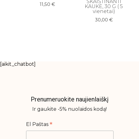
SKAISTINANTI
11,50
€
KAUKĖ, 30 G ( 5
vienetai)
30,00
€
[aikit_chatbot]
Prenumeruokite naujienlaiškį
Ir gaukite -5% nuolaidos kodą!
*
El Paštas