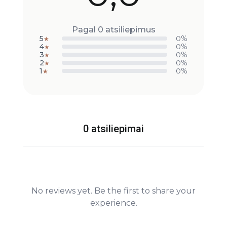
Pagal 0 atsiliepimus
5
0%
★
4
0%
★
3
0%
★
2
0%
★
1
0%
★
0 atsiliepimai
No reviews yet. Be the first to share your
experience.