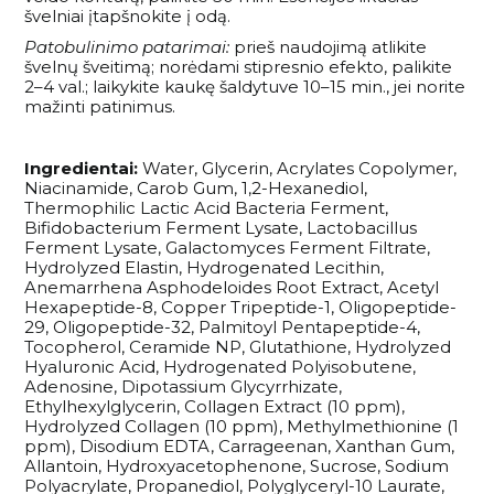
švelniai įtapšnokite į odą.
Patobulinimo patarimai:
prieš naudojimą atlikite
švelnų šveitimą; norėdami stipresnio efekto, palikite
2–4 val.; laikykite kaukę šaldytuve 10–15 min., jei norite
mažinti patinimus.
Ingredientai:
Water, Glycerin, Acrylates Copolymer,
Niacinamide, Carob Gum, 1,2-Hexanediol,
Thermophilic Lactic Acid Bacteria Ferment,
Bifidobacterium Ferment Lysate, Lactobacillus
Ferment Lysate, Galactomyces Ferment Filtrate,
Hydrolyzed Elastin, Hydrogenated Lecithin,
Anemarrhena Asphodeloides Root Extract, Acetyl
Hexapeptide-8, Copper Tripeptide-1, Oligopeptide-
29, Oligopeptide-32, Palmitoyl Pentapeptide-4,
Tocopherol, Ceramide NP, Glutathione, Hydrolyzed
Hyaluronic Acid, Hydrogenated Polyisobutene,
Adenosine, Dipotassium Glycyrrhizate,
Ethylhexylglycerin, Collagen Extract (10 ppm),
Hydrolyzed Collagen (10 ppm), Methylmethionine (1
ppm), Disodium EDTA, Carrageenan, Xanthan Gum,
Allantoin, Hydroxyacetophenone, Sucrose, Sodium
Polyacrylate, Propanediol, Polyglyceryl-10 Laurate,