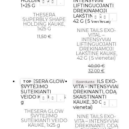
THESERA
SUPERBLY SHAPE
HOLDING KAUKĖ,
1x25 G
NINE TAILS EXO-
VITAL –
11,50
€
INTENSYVIAI
LIFTINGUOJANTI
DRĖKINAMOJI
LAKŠTINĖ KAUKĖ,
42 G ( 5 vienetai)
Original
Current
40,00
€
price
price
32,00
€
was:
is:
40,00 €.
32,00 €.
TOP
Išparduota
THESERA GLOW
ŠVYTĖJIMO
NINE TAILS EXO-
SUTEIKIANTI VEIDO
VITA – INTENSYVIAI
KAUKĖ, 1x25 g
DRĖKINANTI, ODĄ