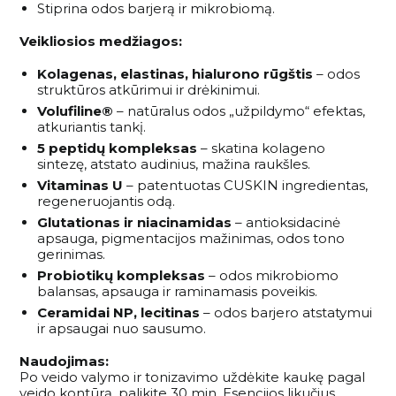
Stiprina odos barjerą ir mikrobiomą.
Veikliosios medžiagos:
Kolagenas, elastinas, hialurono rūgštis
– odos
struktūros atkūrimui ir drėkinimui.
Volufiline®
– natūralus odos „užpildymo“ efektas,
atkuriantis tankį.
5 peptidų kompleksas
– skatina kolageno
sintezę, atstato audinius, mažina raukšles.
Vitaminas U
– patentuotas CUSKIN ingredientas,
regeneruojantis odą.
Glutationas ir niacinamidas
– antioksidacinė
apsauga, pigmentacijos mažinimas, odos tono
gerinimas.
Probiotikų kompleksas
– odos mikrobiomo
balansas, apsauga ir raminamasis poveikis.
Ceramidai NP, lecitinas
– odos barjero atstatymui
ir apsaugai nuo sausumo.
Naudojimas:
Po veido valymo ir tonizavimo uždėkite kaukę pagal
veido kontūrą, palikite 30 min. Esencijos likučius