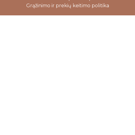
Grąžinimo ir prekių keitimo politika
Close
this
modu
Dovanojame 5%
nuolaidą Jūsų
pirmam
užsakymui
Užsiprenumeruok mūsų naujienlaiškį