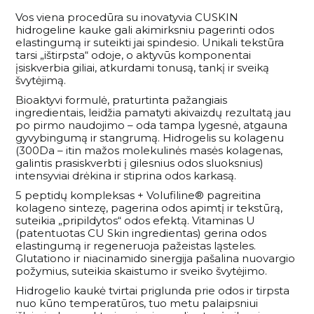
34
G
Vos viena procedūra su inovatyvia CUSKIN
hidrogeline kauke gali akimirksniu pagerinti odos
elastingumą ir suteikti jai spindesio. Unikali tekstūra
tarsi „ištirpsta“ odoje, o aktyvūs komponentai
įsiskverbia giliai, atkurdami tonusą, tankį ir sveiką
švytėjimą.
Bioaktyvi formulė, praturtinta pažangiais
ingredientais, leidžia pamatyti akivaizdų rezultatą jau
po pirmo naudojimo – oda tampa lygesnė, atgauna
gyvybingumą ir stangrumą. Hidrogelis su kolagenu
(300Da – itin mažos molekulinės masės kolagenas,
galintis prasiskverbti į gilesnius odos sluoksnius)
intensyviai drėkina ir stiprina odos karkasą.
5 peptidų kompleksas + Volufiline® pagreitina
kolageno sintezę, pagerina odos apimtį ir tekstūrą,
suteikia „pripildytos“ odos efektą. Vitaminas U
(patentuotas CU Skin ingredientas) gerina odos
elastingumą ir regeneruoja pažeistas ląsteles.
Glutationo ir niacinamido sinergija pašalina nuovargio
požymius, suteikia skaistumo ir sveiko švytėjimo.
Hidrogelio kaukė tvirtai priglunda prie odos ir tirpsta
nuo kūno temperatūros, tuo metu palaipsniui