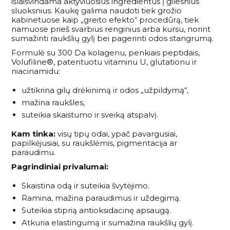
išlaisvindama aktyviuosius ingredientus į gilesnius
sluoksnius. Kaukę galima naudoti tiek grožio
kabinetuose kaip „greito efekto“ procedūrą, tiek
namuose prieš svarbius renginius arba kursu, norint
sumažinti raukšlių gylį bei pagerinti odos stangrumą.
Formulė su 300 Da kolagenu, penkiais peptidais,
Volufiline®, patentuotu vitaminu U, glutationu ir
niacinamidu:
užtikrina gilų drėkinimą ir odos „užpildymą“,
mažina raukšles,
suteikia skaistumo ir sveiką atspalvį.
Kam tinka:
visų tipų odai, ypač pavargusiai,
papilkėjusiai, su raukšlėmis, pigmentacija ar
paraudimu.
Pagrindiniai privalumai:
Skaistina odą ir suteikia švytėjimo.
Ramina, mažina paraudimus ir uždegimą.
Suteikia stiprią antioksidacinę apsaugą.
Atkuria elastingumą ir sumažina raukšlių gylį.