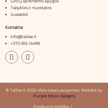
Ginčų sprendimo sąlygos
Taisyklės ir nuostatos
Susisiekti
Kontaktai
info@tallise.lt
+370 655 14498
© Tallise.lt 2026. Visos teisės saugomos. Website by
Purple Moon Designs
Privatumo politika
|