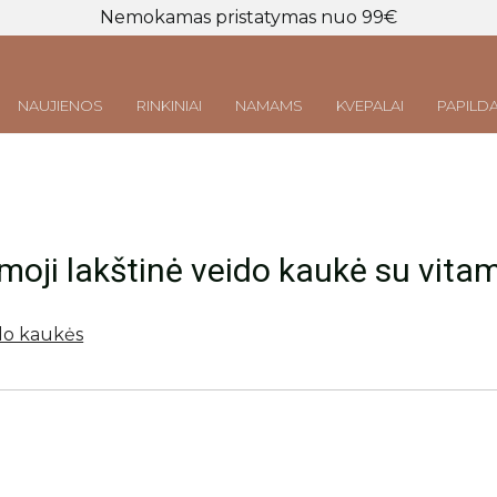
Nemokamas pristatymas nuo 99€
NAUJIENOS
RINKINIAI
NAMAMS
KVEPALAI
PAPILDA
Prisijungti
LT
|
EN
oji lakštinė veido kaukė su vita
do kaukės