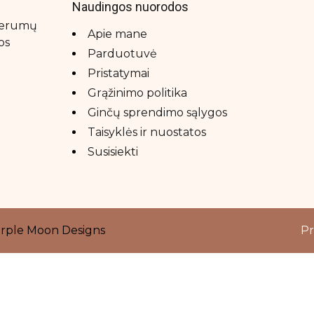
Naudingos nuorodos
 serumų
Apie mane
os
Parduotuvė
Pristatymai
Grąžinimo politika
Ginčų sprendimo sąlygos
Taisyklės ir nuostatos
Susisiekti
rple Moon Designs
Pr
Close
this
module