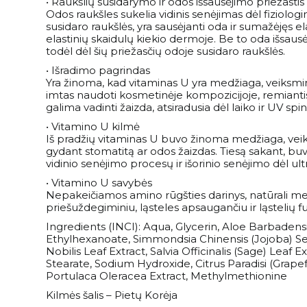
• Raukšlių susidarymo ir odos išsausėjimo priežastis
Odos raukšles sukelia vidinis senėjimas dėl fiziologin
susidaro raukšlės, yra sausėjanti oda ir sumažėjęs
elastinių skaidulų kiekio dermoje. Be to oda išsaus
todėl dėl šių priežasčių odoje susidaro raukšlės.
• Išradimo pagrindas
Yra žinoma, kad vitaminas U yra medžiaga, veiksmin
imtas naudoti kosmetinėje kompozicijoje, remiantis p
galima vadinti žaizda, atsiradusia dėl laiko ir UV spi
• Vitamino U kilmė
Iš pradžių vitaminas U buvo žinoma medžiaga, veik
gydant stomatitą ar odos žaizdas. Tiesą sakant, buv
vidinio senėjimo procesų ir išorinio senėjimo dėl ultr
• Vitamino U savybės
Nepakeičiamos amino rūgšties darinys, natūrali medži
priešuždegiminiu, ląsteles apsaugančiu ir ląstelių
Ingredients (INCI): Aqua, Glycerin, Aloe Barbaden
Ethylhexanoate, Simmondsia Chinensis (Jojoba) Se
Nobilis Leaf Extract, Salvia Officinalis (Sage) Lea
Stearate, Sodium Hydroxide, Citrus Paradisi (Grape
Portulaca Oleracea Extract, Methylmethionine
Kilmės šalis – Pietų Korėja