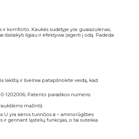
 ir komforto. Kaukės sudėtyje yra: guaiazulenas,
šsilaikyti ilgiau ir efektyviai įsigerti į odą. Padeda
 lakštą ir švelniai patapšnokite veidą, kad
:10-1202006; Patento paraiškos numeris:
raukšlėms mažinti).
s U yra sieros turinčios α – aminorūgšties
gerinant ląstelių funkcijas, o tai suteikia