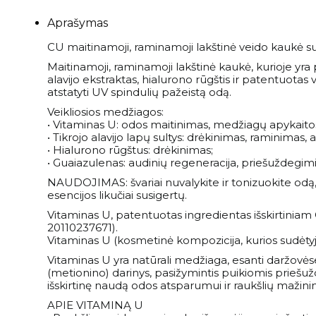
Veido ampulės
Birios ir presuotos pudros
Apranga
Intymi priežiūra
Plaukų šampūnai
Naujienos
Aprašymas
Veido kaukės
Veido kontūravimui
Palaidinės
Savaiminio įdegio priemonės kūnui
Plaukų kondicionieriai
CU maitinamoji, raminamoji lakštinė veido kaukė su
Paakių kremai ir serumai
Skaistalai
Sportinės Liemenelės
Rinkiniai
Anticeliulitinės priemonės
Plaukų kaukės ir ampulės
Maitinamoji, raminamoji lakštinė kaukė, kurioje yr
Paakių kaukės
Akių pieštukai
Sijonai
alavijo ekstraktas, hialurono rūgštis ir patentuotas vi
Natūralūs dezodorantai
Plaukų kremai
Namams
atstatyti UV spindulių pažeistą odą.
Kaklo kremai
Blakstienoms (tušai, serumai)
Šortai
Vonios druskos
Nenuskalaujami kondicionieriai
Veikliosios medžiagos:
Veido kremai
Antakių pieštukai
Kojinės
Kvepalai
• Vitaminas U: odos maitinimas, medžiagų apykaito
Apsauga nuo saulės kūnui
Plaukų serumai ir aliejai
Lūpų priežiūra
Lūpų pieštukai
Tamprės
• Tikrojo alavijo lapų sultys: drėkinimas, raminimas,
Apsauga nuo karščio
Papildai
• Hialurono rūgštus: drėkinimas;
Veido priežiūros aparatai
Lūpoms (lūpų dažai, blizgiai)
• Guaiazulenas: audinių regeneracija, priešuždegimi
Plaukų formavimo priemonės
Apsauga nuo saulės veidui
Makiažo šepetėliai
Pasiūlymai
NAUDOJIMAS: švariai nuvalykite ir tonizuokite odą,
Plaukų šepečiai
esencijos likučiai susigertų.
Savaiminio įdegio priemonės veidui
Makiažo rinkiniai
Rinkiniai su nuolaida
Prekiniai ženklai
Vitaminas U, patentuotas ingredientas išskirtinia
20110237671).
Vitaminas U (kosmetinė kompozicija, kurios sudėtyje
Dovanų kuponai
Vitaminas U yra natūrali medžiaga, esanti daržovėse 
(metionino) darinys, pasižymintis puikiomis priešuž
VISOS PREKĖS
išskirtinę naudą odos atsparumui ir raukšlių mažini
APIE VITAMINĄ U