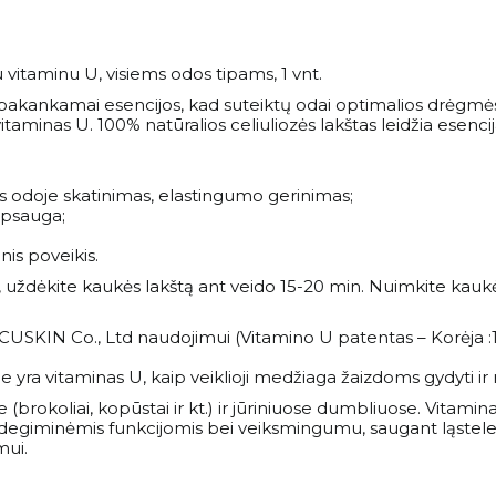
 vitaminu U, visiems odos tipams, 1 vnt.
a pakankamai esencijos, kad suteiktų odai optimalios drėgmės
taminas U. 100% natūralios celiuliozės lakštas leidžia esencijai i
s odoje skatinimas, elastingumo gerinimas;
 apsauga;
nis poveikis.
 uždėkite kaukės lakštą ant veido 15-20 min. Nuimkite kaukės
m CUSKIN Co., Ltd naudojimui (Vitamino U patentas – Korėja 
 yra vitaminas U, kaip veiklioji medžiaga žaizdoms gydyti ir 
(brokoliai, kopūstai ir kt.) ir jūriniuose dumbliuose. Vitamina
degiminėmis funkcijomis bei veiksmingumu, saugant ląsteles ir 
mui.