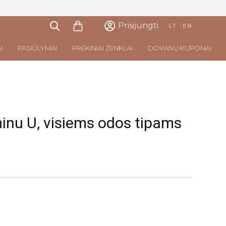
Prisijungti
LT
|
EN
I
PASIŪLYMAI
PREKINIAI ŽENKLAI
DOVANŲ KUPONAI
minu U, visiems odos tipams