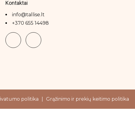
Kontaktai
info@tallise.lt
+370 655 14498
ivatumo politika
|
Grąžinimo ir prekių keitimo politika