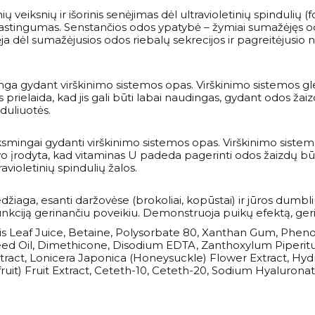
ių veiksnių ir išorinis senėjimas dėl ultravioletinių spindulių (
 elastingumas. Senstančios odos ypatybė – žymiai sumažėjęs 
ėja dėl sumažėjusios odos riebalų sekrecijos ir pagreitėjusi
ga gydant virškinimo sistemos opas. Virškinimo sistemos glei
rielaida, kad jis gali būti labai naudingas, gydant odos žaiz
nduliuotės.
smingai gydanti virškinimo sistemos opas. Virškinimo sist
o įrodyta, kad vitaminas U padeda pagerinti odos žaizdų būkl
avioletinių spindulių žalos.
aga, esanti daržovėse (brokoliai, kopūstai) ir jūros dumbliuo
 funkciją gerinančiu poveikiu. Demonstruoja puikų efektą, ge
sis Leaf Juice, Betaine, Polysorbate 80, Xanthan Gum, Phen
ed Oil, Dimethicone, Disodium EDTA, Zanthoxylum Piperitum 
f Extract, Lonicera Japonica (Honeysuckle) Flower Extract, Hy
fruit) Fruit Extract, Ceteth-10, Ceteth-20, Sodium Hyaluron