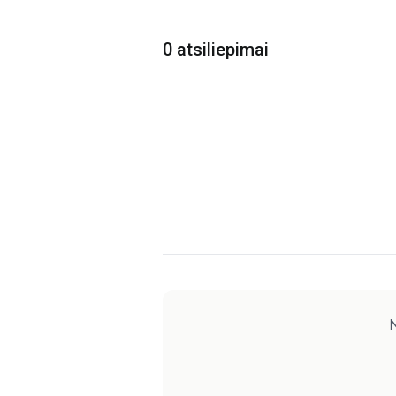
0 atsiliepimai
N