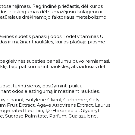
fotosenėjimas). Pagrindinė priežastis, dėl kurios
odos elastingumas dėl sumažėjusio kolageno ir
o natūralaus drėkinamojo faktoriaus metabolizmo,
vinės sudėtis panaši į odos. Todėl vitaminas U
das ir mažinant raukšles, kurias plačiąja prasme
emos gleivinės sudėties panašumu buvo remiamasi,
ę, taip pat sumažinti raukšles, atsiradusias dėl
se, turinti sieros, pasižyminti puikiu
rinant odos elastingumą ir mažinant raukšles.
oxyethanol, Butylene Glycol, Carbomer, Cetyl
Fruit Extract, Agave Atrovirens Extract, Laurus
drogenated Lecithin, 1,2-Hexanediol, Glyceryl
ate, Sucrose Palmitate, Parfum, Guaiazulene,