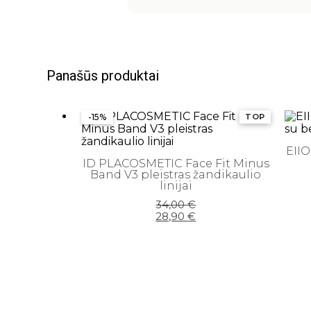
Panašūs produktai
-15%
TOP
EIIO
ID PLACOSMETIC Face Fit Minus
Band V3 pleistras žandikaulio
linijai
Original
Current
34,00
€
price
price
28,90
€
was:
is:
34,00 €.
28,90 €.