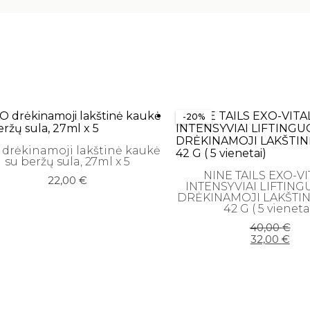
-20%
 drėkinamoji lakštinė kaukė
su beržų sula, 27ml x 5
NINE TAILS EXO-VI
22,00
€
INTENSYVIAI LIFTING
DRĖKINAMOJI LAKŠTIN
42 G ( 5 vieneta
Original
Current
40,00
€
price
price
32,00
€
was:
is:
40,00 €
32,00 €