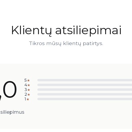
Klientų atsiliepimai
Tikros mūsų klientų patirtys.
,0
5
★
4
★
3
★
2
★
1
★
siliepimus