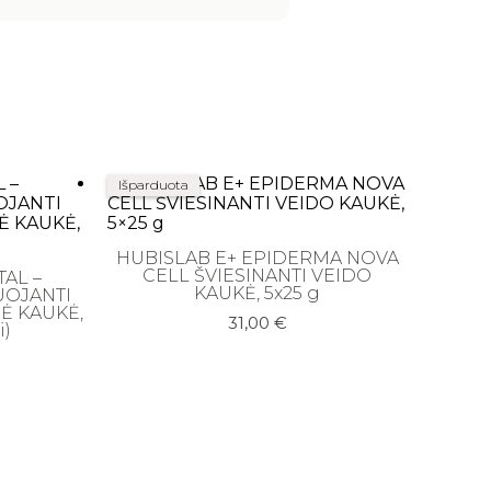
Išparduota
HUBISLAB E+ EPIDERMA NOVA
CELL ŠVIESINANTI VEIDO
TAL –
KAUKĖ, 5x25 g
UOJANTI
Ė KAUKĖ,
31,00
€
i)
.
.