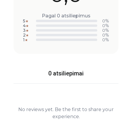
Pagal 0 atsiliepimus
5
0%
★
4
0%
★
3
0%
★
2
0%
★
1
0%
★
0 atsiliepimai
No reviews yet. Be the first to share your
experience.