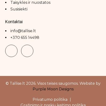
Taisyklės ir nuostatos
Susisiekti
Kontaktai
info@tallise.lt
+370 655 14498
© Tallise.lt 2026. Visos teisės saugomos. Website by
Purple Moon Designs
Privatumo politika
|
Grąžinimo ir prekių keitimo politika