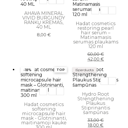
AHAVA MINERAL
VIVID BURGUNDY
RANKŲ KREMAS,
Hadat cosmetics
40 ML
restoring pearl
hair serum –
8,00
€
Matinamasis
serumas plaukams
120 ml
Original
Current
60,00
€
price
price
42,00
€
was:
is:
60,00 €.
42,00 €.
-18%
TOP
Išparduota
Hydro Root
Strengthening
Plaukus
Hadat cosmetics
Stiprinantis
softening
šampūnas
microcapsule hair
mask - Glotninanti,
Original
Current
33,00
€
maitinamoji kaukė
price
price
18,00
€
300 ml