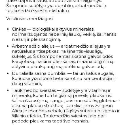
tokie trapūs ir sausi, atrodo sveiki ir žvilgantys.
Šampūno sudėtyje yra dumblių, arbatmedžio ir
taukmedžio sviesto ekstraktų.
Veikliosios medžiagos:
Cinkas — biologiškai aktyvus mineralas,
normalizuojantis riebalinių liaukų veiklą, šalinantis
niežulį ir pleiskanojimą.
Arbatmedžio aliejus — arbatmedžio aliejus yra
natūralus antiseptikas, naikinantis visus ligų
sukėlėjus. Šis komponentas skatina galvos odos
kraujotaką, naikina pleiskanas, mažina dirginimą,
aktyvina plaukų augimą, drėkina galvos odą.
Dunaliella salina dumbliai — tai unikalūs augalai,
kuriuose yra didelė beta karotino koncentracija ir
daug vitaminų.
Taukmedžio sviestas — sudėtyje yra vitaminų ir
mineralų, kurie turi teigiamą poveikį plaukams:
šalina išsausėjimą, saugo juos nuo saulės, glotnina ir
atkuria plaukų struktūrą, suteikia jiems žvilgesio.
Aliejuje esančios riebalų rūgštys suteikia blizgesio ir
šilkinio efekto. Taukmedžio sviestas taip pat
padeda plaukams tapti švelnesniais.