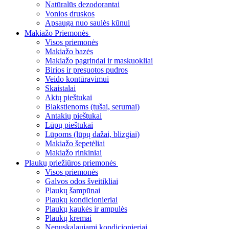
Natūralūs dezodorantai
Vonios druskos
Apsauga nuo saulės kūnui
Makiažo Priemonės
Visos priemonės
Makiažo bazės
Makiažo pagrindai ir maskuokliai
Birios ir presuotos pudros
Veido kontūravimui
Skaistalai
Akių pieštukai
Blakstienoms (tušai, serumai)
Antakių pieštukai
Lūpų pieštukai
Lūpoms (lūpų dažai, blizgiai)
Makiažo šepetėliai
Makiažo rinkiniai
Plaukų priežiūros priemonės
Visos priemonės
Galvos odos šveitikliai
Plaukų šampūnai
Plaukų kondicionieriai
Plaukų kaukės ir ampulės
Plaukų kremai
Nenuskalaujami kondicionieriai