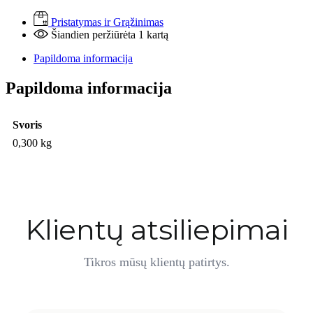
cosmetics
softening
Pristatymas ir Grąžinimas
microcapsule
Šiandien peržiūrėta 1 kartą
hair
mask
Papildoma informacija
-
Glotninanti,
Papildoma informacija
maitinamoji
kaukė
300
Svoris
ml
0,300 kg
Klientų atsiliepimai
Tikros mūsų klientų patirtys.