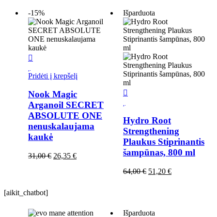
-15%
Išparduota
Pridėti į krepšelį
Nook Magic
Arganoil SECRET
ABSOLUTE ONE
Hydro Root
nenuskalaujama
Strengthening
kaukė
Plaukus Stiprinantis
šampūnas, 800 ml
Original
Current
31,00
€
26,35
€
price
price
Original
Current
64,00
€
51,20
€
was:
is:
price
price
31,00 €.
26,35 €.
was:
is:
[aikit_chatbot]
64,00 €.
51,20 €.
Išparduota