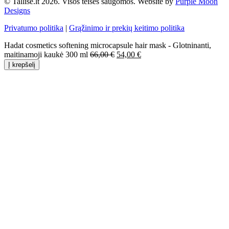
© Tallise.lt 2026. Visos teisės saugomos. Website by
Purple Moon
Designs
Privatumo politika
|
Grąžinimo ir prekių keitimo politika
Hadat cosmetics softening microcapsule hair mask - Glotninanti,
Original
Current
maitinamoji kaukė 300 ml
66,00
€
54,00
€
price
price
Į krepšelį
was:
is:
Close
66,00 €.
54,00 €.
this
module
Dovanojame 5%
nuolaidą Jūsų
pirmam