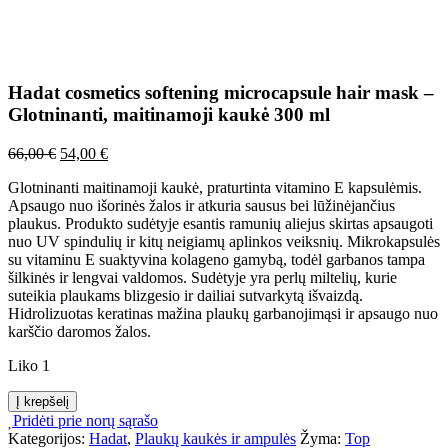
Hadat cosmetics softening microcapsule hair mask –
Glotninanti, maitinamoji kaukė 300 ml
Original
Current
66,00
€
54,00
€
price
price
Glotninanti maitinamoji kaukė, praturtinta vitamino E kapsulėmis.
was:
is:
Apsaugo nuo išorinės žalos ir atkuria sausus bei lūžinėjančius
66,00 €.
54,00 €.
plaukus. Produkto sudėtyje esantis ramunių aliejus skirtas apsaugoti
nuo UV spindulių ir kitų neigiamų aplinkos veiksnių. Mikrokapsulės
su vitaminu E suaktyvina kolageno gamybą, todėl garbanos tampa
šilkinės ir lengvai valdomos. Sudėtyje yra perlų miltelių, kurie
suteikia plaukams blizgesio ir dailiai sutvarkytą išvaizdą.
Hidrolizuotas keratinas mažina plaukų garbanojimąsi ir apsaugo nuo
karščio daromos žalos.
Liko 1
produkto
Į krepšelį
kiekis:
Pridėti prie norų sąrašo
Hadat
Kategorijos:
Hadat
,
Plaukų kaukės ir ampulės
Žyma:
Top