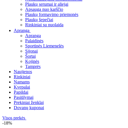
Plaukų serumai ir aliejai
Apsauga nuo karščio
Plaukų formavimo priemonės
Plaukų šepečiai
Rinkiniai su nuolaida
Apranga
Apranga
Palaidinės
Sportinės Liemenelės
Sijonai
Šortai
Kojinės
Tamprės
Naujienos
Rinkiniai
Namams
Kvepalai
Papildai
Pasiūlymai
Prekiniai ženklai
Dovanų kuponai
Visos prekės
-18%