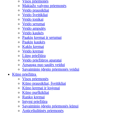
Visos priemonės
Makiažo valymo priemonės
Veido prausikliai
Veido šveitikliai
Veido tonikai
Veido serumai
Veido ampulės
Veido kaukės
Paakių kremai ir serumai
Paakių kaukės
Kaklo kremai
Veido kremai
Lūpų priežiūra
Veido priežiūros aparatai
Apsauga nuo saulės veidui
Savaiminio įdegio priemonės veidui
Kūno priežiūra
Visos priemonės
Kūno prausikliai, šveitikliai
Kūno kremai ir losjonai
Kūno purškikliai
Rankų kremai
Intymi priežiūra
Savaiminio įdegio priemonės kūnui
Anticeliulitinės priemonės