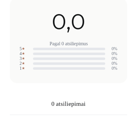
0,0
Pagal 0 atsiliepimus
5
0%
★
4
0%
★
3
0%
★
2
0%
★
1
0%
★
0 atsiliepimai