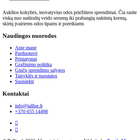
Aukštos kokybės, inovatyvius odos priežiūros sprendimai. Čia rasite
viską nuo natūralių veido serumų iki prabangių naktinių kremų,
skirtų įvairiems odos tipams ir poreikiams
Naudingos nuorodos
Apie mane
Parduotuvė
Pristatymai
Grąžinimo politika
Ginčų sprendimo sąlygos
Taisyklės ir nuostatos
Susisiekti
Kontaktai
info@tallise.lt
+370 655 14498