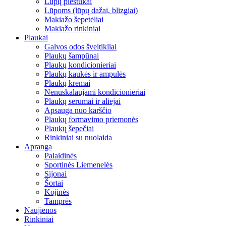
Lūpų pieštukai
Lūpoms (lūpų dažai, blizgiai)
Makiažo šepetėliai
Makiažo rinkiniai
Plaukai
Galvos odos šveitikliai
Plaukų šampūnai
Plaukų kondicionieriai
Plaukų kaukės ir ampulės
Plaukų kremai
Nenuskalaujami kondicionieriai
Plaukų serumai ir aliejai
Apsauga nuo karščio
Plaukų formavimo priemonės
Plaukų šepečiai
Rinkiniai su nuolaida
Apranga
Palaidinės
Sportinės Liemenelės
Sijonai
Šortai
Kojinės
Tamprės
Naujienos
Rinkiniai