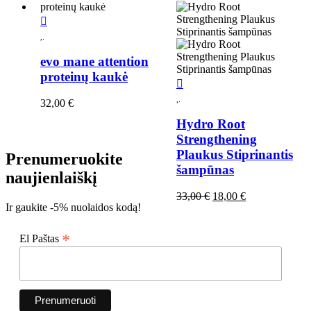
evo mane attention
proteinų kaukė
32,00
€
Hydro Root
Strengthening
Plaukus Stiprinantis
Prenumeruokite
šampūnas
naujienlaiškį
Original
Current
33,00
€
18,00
€
Ir gaukite -5% nuolaidos kodą!
price
price
was:
is:
33,00 €.
18,00 €.
*
El Paštas