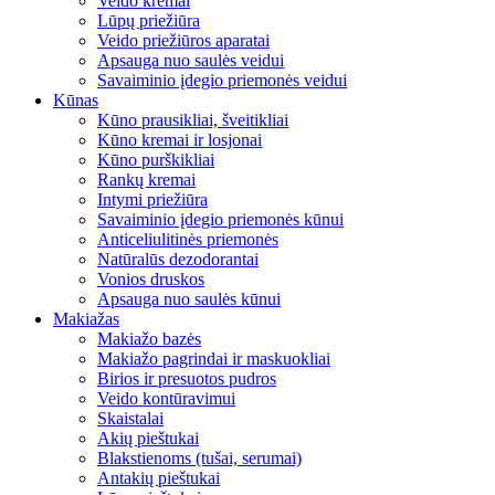
Veido kremai
Lūpų priežiūra
Veido priežiūros aparatai
Apsauga nuo saulės veidui
Savaiminio įdegio priemonės veidui
Kūnas
Kūno prausikliai, šveitikliai
Kūno kremai ir losjonai
Kūno purškikliai
Rankų kremai
Intymi priežiūra
Savaiminio įdegio priemonės kūnui
Anticeliulitinės priemonės
Natūralūs dezodorantai
Vonios druskos
Apsauga nuo saulės kūnui
Makiažas
Makiažo bazės
Makiažo pagrindai ir maskuokliai
Birios ir presuotos pudros
Veido kontūravimui
Skaistalai
Akių pieštukai
Blakstienoms (tušai, serumai)
Antakių pieštukai