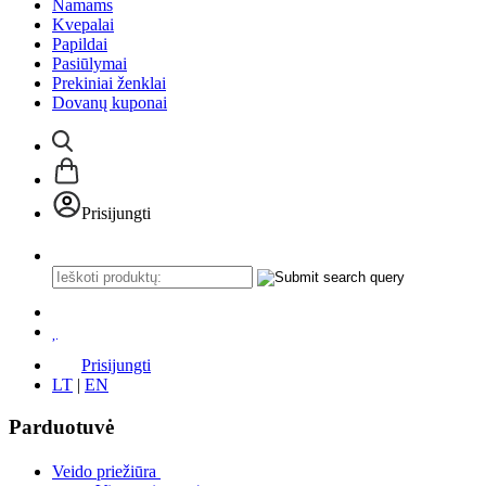
Namams
Kvepalai
Papildai
Pasiūlymai
Prekiniai ženklai
Dovanų kuponai
Prisijungti
Prisijungti
LT
|
EN
Parduotuvė
Veido priežiūra