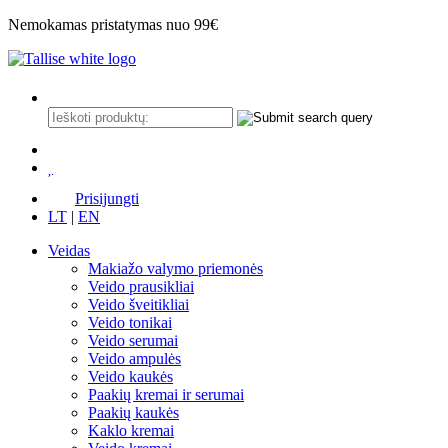
Nemokamas pristatymas nuo 99€
Prisijungti
LT
|
EN
Veidas
Makiažo valymo priemonės
Veido prausikliai
Veido šveitikliai
Veido tonikai
Veido serumai
Veido ampulės
Veido kaukės
Paakių kremai ir serumai
Paakių kaukės
Kaklo kremai