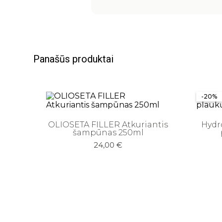
Panašūs produktai
-20%
OLIOSETA FILLER Atkuriantis
Hydr
šampūnas 250ml
24,00
€