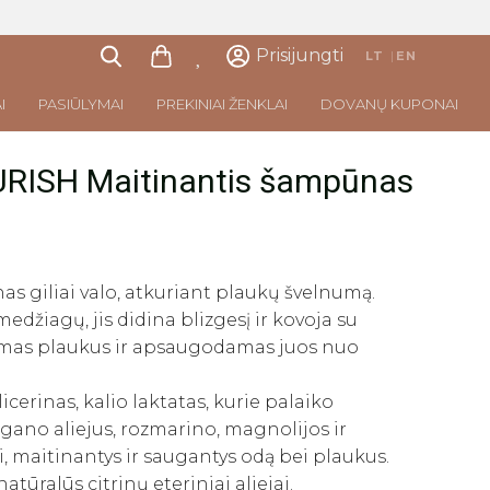
Prisijungti
LT
|
EN
I
PASIŪLYMAI
PREKINIAI ŽENKLAI
DOVANŲ KUPONAI
RISH Maitinantis šampūnas
as giliai valo, atkuriant plaukų švelnumą.
džiagų, jis didina blizgesį ir kovoja su
damas plaukus ir apsaugodamas juos nuo
icerinas, kalio laktatas, kurie palaiko
gano aliejus, rozmarino, magnolijos ir
ai, maitinantys ir saugantys odą bei plaukus.
tūralūs citrinų eteriniai aliejai.