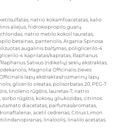
etilsulfatas, natrio kokamfoacetatas, kalio
linis aliejus, hidroksipropilo guarų
hloridas, natrio metilo kokoil tauratas,
pilo betainas, pantenolis, Argania Spinosa
olizuotas augalinis baltymas, poliglicerilo-4
glicerilo-4 kaprilatas/kapratas, Raphanus
/Raphanus Sativus (ridikėlių) sėklų ekstraktas,
ilodekanolis, Magnolia Officinalis žievės
Officinalis lapų ekstraktas/rozmarinų lapų
olis, glicerilo oleatas, polisorbatas 20, PEG-7
is, linoleno rūgštis, lauretas-7, natrio
, sorbo rūgštis, kokosų gliukozidas, citrinos
glutamato diacetatas, parfumas/aromatas,
dronaftalenai, acetil cedrenas, Citrus Limon
tilindanopiranas, linaloolis, linalilo acetatas.