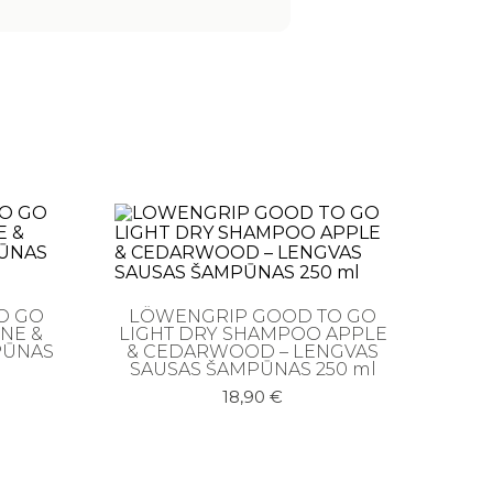
O GO
LÖWENGRIP GOOD TO GO
NE &
LIGHT DRY SHAMPOO APPLE
PŪNAS
& CEDARWOOD – LENGVAS
SAUSAS ŠAMPŪNAS 250 ml
18,90
€