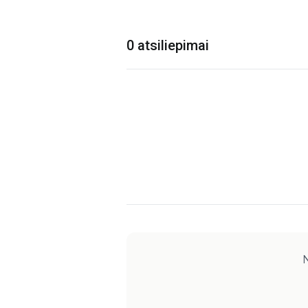
0 atsiliepimai
N