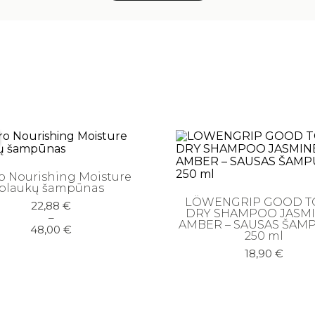
o Nourishing Moisture
plaukų šampūnas
LÖWENGRIP GOOD T
Price
22,88
€
DRY SHAMPOO JASMI
range:
–
AMBER – SAUSAS ŠAM
22,88 €
48,00
€
250 ml
through
48,00 €
18,90
€