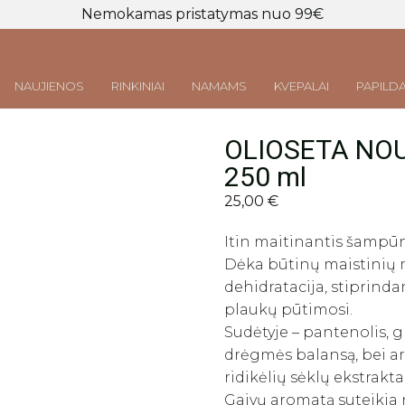
Nemokamas pristatymas nuo 99€
NAUJIENOS
RINKINIAI
NAMAMS
KVEPALAI
PAPILDA
OLIOSETA NOU
Prisijungti
LT
|
EN
250 ml
25,00
€
Itin maitinantis šampūn
Dėka būtinų maistinių me
dehidratacija, stiprin
plaukų pūtimosi.
Sudėtyje – pantenolis, gl
drėgmės balansą, bei ar
ridikėlių sėklų ekstrakt
Gaivų aromatą suteikia na