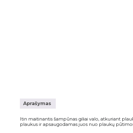
Aprašymas
Itin maitinantis šampūnas giliai valo, atkuriant pla
plaukus ir apsaugodamas juos nuo plaukų pūtimos