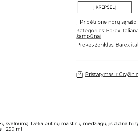
Į KREPŠELĮ
produkto
kiekis:
OLIOSETA
Pridėti prie norų sąrašo
NOURISH
Kategorijos:
Barex italian
Maitinantis
šampūnai
šampūnas
250
Prekės ženklas:
Barex ita
ml
Pristatymas ir Grąžin
ukų švelnumą. Dėka būtinų maistinių medžiagų, jis didina blizg
i. 250 ml