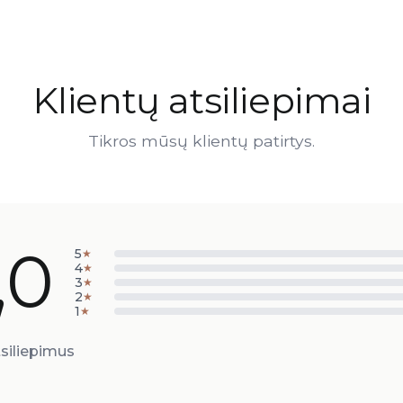
Klientų atsiliepimai
Tikros mūsų klientų patirtys.
,0
5
★
4
★
3
★
2
★
1
★
siliepimus