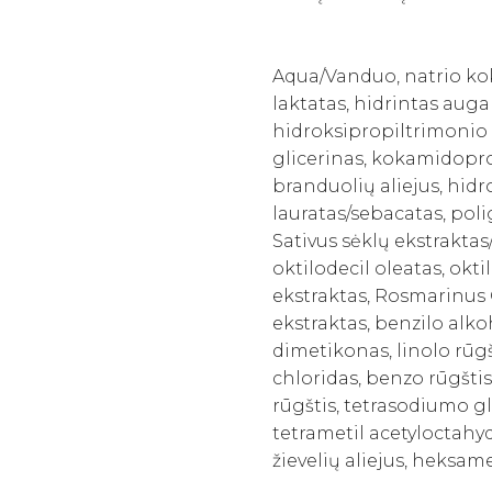
Aqua/Vanduo, natrio kok
laktatas, hidrintas auga
hidroksipropiltrimonio c
glicerinas, kokamidopro
branduolių aliejus, hidr
lauratas/sebacatas, poli
Sativus sėklų ekstraktas
oktilodecil oleatas, okt
ekstraktas, Rosmarinus 
ekstraktas, benzilo alkoh
dimetikonas, linolo rūgšt
chloridas, benzo rūgštis
rūgštis, tetrasodiumo 
tetrametil acetyloctahy
žievelių aliejus, heksame