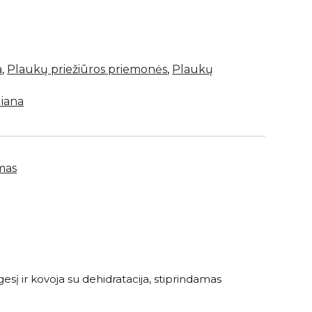
a
,
Plaukų priežiūros priemonės
,
Plaukų
liana
imas
esį ir kovoja su dehidratacija, stiprindamas