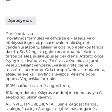
Savaiminio įdegio priemonės kūnui
Plaukų kondicionieriai
Paakių kremai ir serumai
Skaistalai
Sportinės Liemenelės
Rinkiniai
Anticeliulitinės priemonės
Plaukų kaukės ir ampulės
Paakių kaukės
Akių pieštukai
Sijonai
Natūralūs dezodorantai
Plaukų kremai
Namams
Kaklo kremai
Blakstienoms (tušai, serumai)
Šortai
Aprašymas
Vonios druskos
Nenuskalaujami kondicionieriai
Veido kremai
Antakių pieštukai
Kojinės
Kvepalai
Apsauga nuo saulės kūnui
Plaukų serumai ir aliejai
Prekė detaliau
Lūpų priežiūra
Lūpų pieštukai
Tamprės
Inovatyvios formulės valomoji želė – aliejus. Valo
Apsauga nuo karščio
Papildai
efektyviai ir greitai, pilnai nuvalo makiažą, net
Veido priežiūros aparatai
Lūpoms (lūpų dažai, blizgiai)
Plaukų formavimo priemonės
vandeniui atsparų. Išlaisvina odą nuo aplinkos taršos
Apsauga nuo saulės veidui
Makiažo šepetėliai
Pasiūlymai
dalelių. Šis 3 žingsnių galeninis preparatas šalina
Plaukų šepečiai
taršos daleles, susikaupusias per dieną. Atstato odos
Savaiminio įdegio priemonės veidui
Makiažo rinkiniai
švytėjimą ir kvėpavimą. Želė virsta švelniu aliejumi.
Rinkiniai su nuolaida
Prekiniai ženklai
Vėliau, veikiant vandeniui, valiklis virsta pienelio
tekstūros priemone. Oda tampa švelnia ir nuraminta,
Dovanų kuponai
atgauna sveiką ir švytinčią išvaizdą. Visiems odos
tipams. Veganiška formulė.
100% natūralios kilmės ingredientų
VISOS PREKĖS
10% ingredientų, išskyrus vandenį ir mineralus, yra iš
ekologinio ūkininkavimo.
AKTYVIEJI INGREDIENTAI: jūriniai oligosacharidai,
saulėgrąžų aliejus*, augalinis glicerinas, augalinės