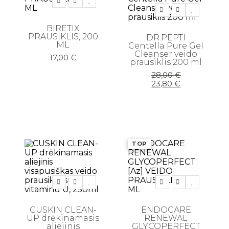
BIRETIX
PRAUSIKLIS, 200
DR.PEPTI
ML
Centella Pure Gel
Cleanser veido
17,00
€
prausiklis 200 ml
Original
Current
28,00
€
price
price
23,80
€
was:
is:
28,00 €.
23,80 €.
TOP
CUSKIN CLEAN-
ENDOCARE
UP drėkinamasis
RENEWAL
aliejinis
GLYCOPERFECT