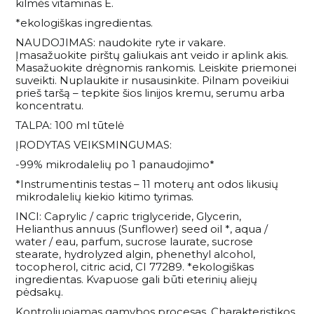
kilmės vitaminas E.
*ekologiškas ingredientas.
NAUDOJIMAS: naudokite ryte ir vakare.
Įmasažuokite pirštų galiukais ant veido ir aplink akis.
Masažuokite drėgnomis rankomis. Leiskite priemonei
suveikti. Nuplaukite ir nusausinkite. Pilnam poveikiui
prieš taršą – tepkite šios linijos kremu, serumu arba
koncentratu.
TALPA: 100 ml tūtelė
ĮRODYTAS VEIKSMINGUMAS:
-99% mikrodalelių po 1 panaudojimo*
*Instrumentinis testas – 11 moterų ant odos likusių
mikrodalelių kiekio kitimo tyrimas.
INCI: Caprylic / capric triglyceride, Glycerin,
Helianthus annuus (Sunflower) seed oil *, aqua /
water / eau, parfum, sucrose laurate, sucrose
stearate, hydrolyzed algin, phenethyl alcohol,
tocopherol, citric acid, CI 77289. *ekologiškas
ingredientas. Kvapuose gali būti eterinių aliejų
pėdsakų.
Kontroliuojamas gamybos procesas. Charakteristikos