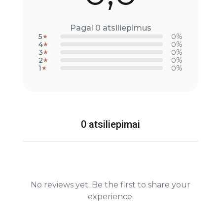
Pagal 0 atsiliepimus
5
0%
★
4
0%
★
3
0%
★
2
0%
★
1
0%
★
0 atsiliepimai
No reviews yet. Be the first to share your
experience.