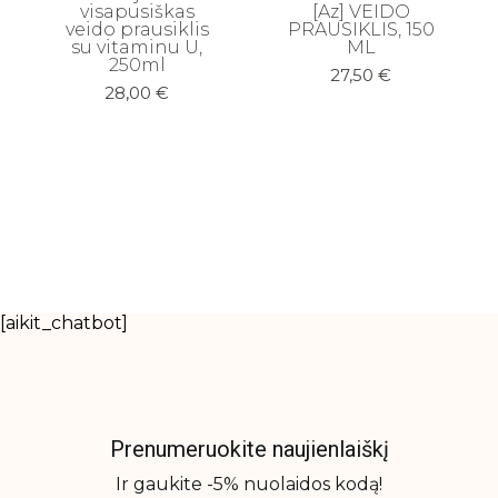
visapusiškas
[Az] VEIDO
veido prausiklis
PRAUSIKLIS, 150
su vitaminu U,
ML
250ml
27,50
€
28,00
€
[aikit_chatbot]
Prenumeruokite naujienlaiškį
Ir gaukite -5% nuolaidos kodą!