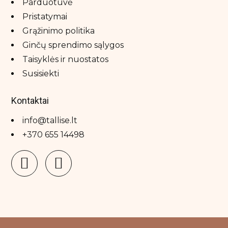
Parduotuvė
Pristatymai
Grąžinimo politika
Ginčų sprendimo sąlygos
Taisyklės ir nuostatos
Susisiekti
Kontaktai
info@tallise.lt
+370 655 14498