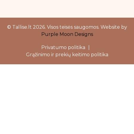
© Tallise.lt 2026. Visos teisės saugomos. Website by
Purple Moon Designs
Privatumo politika
|
Grąžinimo ir prekių keitimo politika
Close
this
modu
Dovanojame 5%