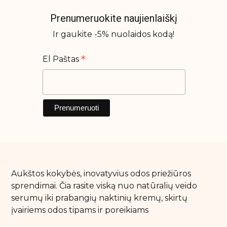
Prenumeruokite naujienlaiškį
Ir gaukite -5% nuolaidos kodą!
*
El Paštas
Aukštos kokybės, inovatyvius odos priežiūros
sprendimai. Čia rasite viską nuo natūralių veido
serumų iki prabangių naktinių kremų, skirtų
įvairiems odos tipams ir poreikiams