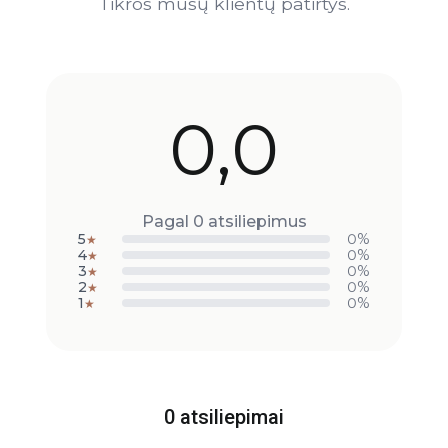
Tikros mūsų klientų patirtys.
0,0
Pagal 0 atsiliepimus
5
0%
★
4
0%
★
3
0%
★
2
0%
★
1
0%
★
0 atsiliepimai