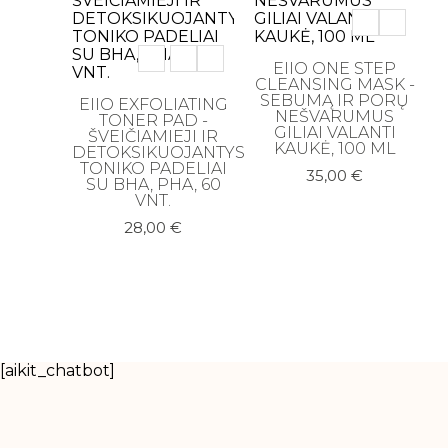
EIIO ONE STEP
CLEANSING MASK -
SEBUMĄ IR PORŲ
EIIO EXFOLIATING
NEŠVARUMUS
TONER PAD -
GILIAI VALANTI
ŠVEIČIAMIEJI IR
KAUKĖ, 100 ML
DETOKSIKUOJANTYS
TONIKO PADELIAI
35,00
€
SU BHA, PHA, 60
VNT.
28,00
€
[aikit_chatbot]