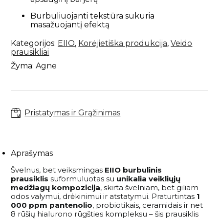
Savaiminio įdegio priemonės kūnui
Plaukų kondicionieriai
Paakių kremai ir serumai
Skaistalai
Sportinės Liemenelės
Rinkiniai
Burbuliuojanti tekstūra sukuria
Anticeliulitinės priemonės
Plaukų kaukės ir ampulės
Paakių kaukės
Akių pieštukai
Sijonai
masažuojantį efektą
Natūralūs dezodorantai
Plaukų kremai
Namams
Kaklo kremai
Blakstienoms (tušai, serumai)
Šortai
Kategorijos:
EIIO
,
Korėjietiška produkcija
,
Veido
Vonios druskos
Nenuskalaujami kondicionieriai
prausikliai
Veido kremai
Antakių pieštukai
Kojinės
Kvepalai
Apsauga nuo saulės kūnui
Plaukų serumai ir aliejai
Žyma:
Agne
Lūpų priežiūra
Lūpų pieštukai
Tamprės
Apsauga nuo karščio
Papildai
Veido priežiūros aparatai
Lūpoms (lūpų dažai, blizgiai)
Plaukų formavimo priemonės
Apsauga nuo saulės veidui
Makiažo šepetėliai
Pasiūlymai
Plaukų šepečiai
Savaiminio įdegio priemonės veidui
Makiažo rinkiniai
Pristatymas ir Grąžinimas
Rinkiniai su nuolaida
Prekiniai ženklai
Dovanų kuponai
Aprašymas
Švelnus, bet veiksmingas
EIIO burbulinis
VISOS PREKĖS
prausiklis
suformuluotas su
unikalia veikliųjų
medžiagų kompozicija
, skirta švelniam, bet giliam
odos valymui, drėkinimui ir atstatymui. Praturtintas
1
000 ppm pantenolio
, probiotikais, ceramidais ir net
8 rūšių hialurono rūgšties kompleksu – šis prausiklis