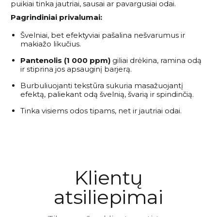
puikiai tinka jautriai, sausai ar pavargusiai odai.
Pagrindiniai privalumai:
Švelniai, bet efektyviai pašalina nešvarumus ir
makiažo likučius.
Pantenolis (1 000 ppm)
giliai drėkina, ramina odą
ir stiprina jos apsauginį barjerą.
Burbuliuojanti tekstūra sukuria masažuojantį
efektą, paliekant odą švelnią, švarią ir spindinčią.
Tinka visiems odos tipams, net ir jautriai odai.
Klientų
atsiliepimai