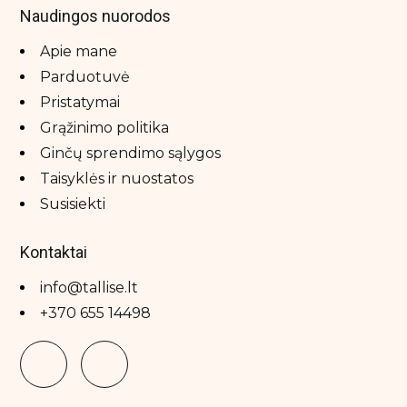
Naudingos nuorodos
Apie mane
Parduotuvė
Pristatymai
Grąžinimo politika
Ginčų sprendimo sąlygos
Taisyklės ir nuostatos
Susisiekti
Kontaktai
info@tallise.lt
+370 655 14498