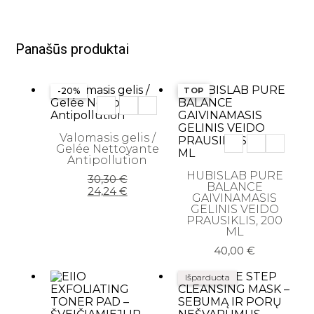
Panašūs produktai
-20%
TOP
Valomasis gelis /
Gelée Nettoyante
Antipollution
HUBISLAB PURE
Original
Current
30,30
€
BALANCE
price
price
24,24
€
GAIVINAMASIS
was:
is:
GELINIS VEIDO
30,30 €.
24,24 €.
PRAUSIKLIS, 200
ML
40,00
€
Išparduota