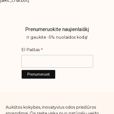
[aikit_chatbot]
Prenumeruokite naujienlaiškį
Ir gaukite -5% nuolaidos kodą!
*
El Paštas
Aukštos kokybės, inovatyvius odos priežiūros
sprendimai. Čia rasite viską nuo natūralių veido