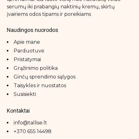
serumų iki prabangių naktinių kremų, skirtų
įvairiems odos tipams ir poreikiams
Naudingos nuorodos
Apie mane
Parduotuvė
Pristatymai
Grąžinimo politika
Ginčų sprendimo sąlygos
Taisyklės ir nuostatos
Susisiekti
Kontaktai
info@tallise.lt
+370 655 14498