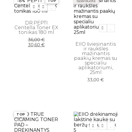
-15%
TOP
Išparduota
DR.PEPTI
Centella Toner EX
tonikas 180 ml
Original
Current
36,00
€
EIIO šviesinantis
price
price
30,60
€
ir raukšles
was:
is:
mažinantis
36,00 €.
30,60 €.
paakių kremas su
specialiu
aplikatoriumi,
25ml
33,00
€
TOP