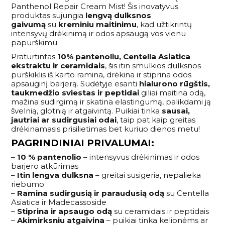
Panthenol Repair Cream Mist! Šis inovatyvus
produktas sujungia
lengvą dulksnos
gaivumą
su
kreminiu maitinimu
, kad užtikrintų
intensyvų drėkinimą ir odos apsaugą vos vienu
papurškimu.
Praturtintas
10% pantenoliu, Centella Asiatica
ekstraktu ir ceramidais
, šis itin smulkios dulksnos
purškiklis iš karto ramina, drėkina ir stiprina odos
apsauginį barjerą. Sudėtyje esanti
hialurono rūgštis,
taukmedžio sviestas ir peptidai
giliai maitina odą,
mažina sudirgimą ir skatina elastingumą, palikdami ją
švelnią, glotnią ir atgaivintą. Puikiai tinka
sausai,
jautriai ar sudirgusiai odai
, taip pat kaip greitas
drėkinamasis prisilietimas bet kuriuo dienos metu!
PAGRINDINIAI PRIVALUMAI:
–
10 % pantenolio
– intensyvus drėkinimas ir odos
barjero atkūrimas
–
Itin lengva dulksna
– greitai susigeria, nepalieka
riebumo
–
Ramina sudirgusią ir paraudusią odą
su Centella
Asiatica ir Madecassoside
–
Stiprina ir apsaugo odą
su ceramidais ir peptidais
–
Akimirksniu atgaivina
– puikiai tinka kelionėms ar