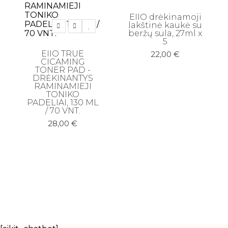
EIIO drėkinamoji
lakštinė kaukė su
beržų sula, 27ml x
5
EIIO TRUE
22,00
€
CICAMING
TONER PAD -
DRĖKINANTYS
RAMINAMIEJI
TONIKO
PADELIAI, 130 ML
/ 70 VNT.
28,00
€