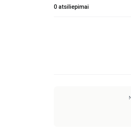
0 atsiliepimai
N