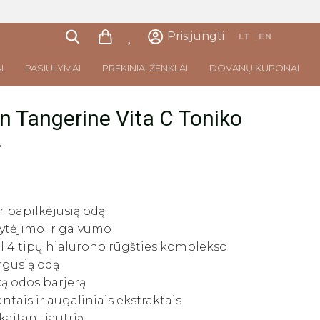
Prisijungti
LT
|
EN
I
PASIŪLYMAI
PREKINIAI ŽENKLAI
DOVANŲ KUPONAI
 Tangerine Vita C Toniko
.
r papilkėjusią odą
vytėjimo ir gaivumo
ėl 4 tipų hialurono rūgšties komplekso
rgusią odą
ką odos barjerą
ntais ir augaliniais ekstraktais
skaitant jautrią