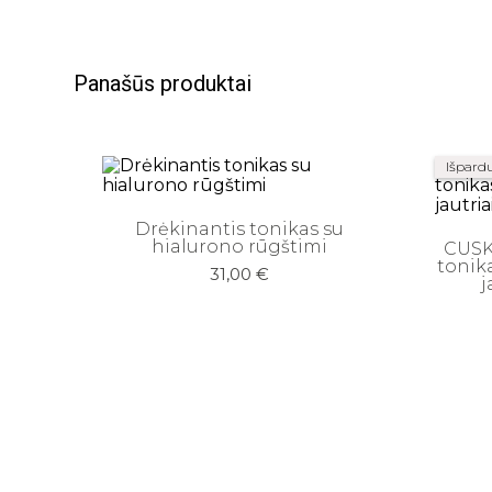
Panašūs produktai
Išpard
Drėkinantis tonikas su
hialurono rūgštimi
CUSK
tonik
31,00
€
j