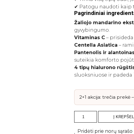
✔ Patogu naudoti kaip 
Pagrindiniai ingredient
Žaliojo mandarino ekst
gyvybingumo.
Vitaminas C
– prisideda 
Centella Asiatica
– rami
Pantenolis ir alantoina
suteikia komforto pojūtį
4 tipų hialurono rūgšti
sluoksniuose ir padeda 
2+1 akcija: trečia prekė 
produkto
Į KREPŠEL
kiekis:
TENZERO
Green
Pridėti prie norų sąrašo