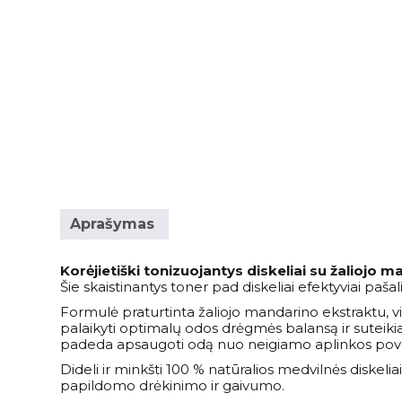
Aprašymas
Korėjietiški tonizuojantys diskeliai su žaliojo 
Šie skaistinantys toner pad diskeliai efektyviai paš
Formulė praturtinta žaliojo mandarino ekstraktu, v
palaikyti optimalų odos drėgmės balansą ir suteikia 
padeda apsaugoti odą nuo neigiamo aplinkos poveik
Dideli ir minkšti 100 % natūralios medvilnės diskeliai
papildomo drėkinimo ir gaivumo.