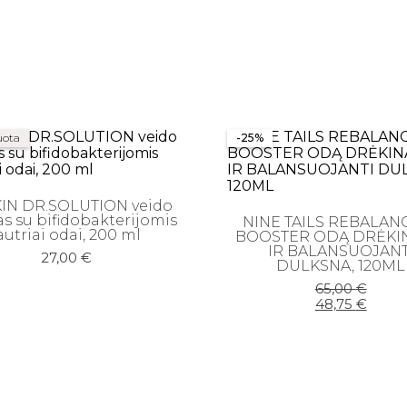
uota
-25%
IN DR.SOLUTION veido
as su bifidobakterijomis
NINE TAILS REBALAN
autriai odai, 200 ml
BOOSTER ODĄ DRĖKI
IR BALANSUOJANT
27,00
€
DULKSNA, 120ML
Original
Current
65,00
€
price
price
48,75
€
was:
is:
65,00 €.
48,75 €.