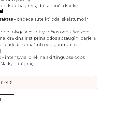
toniką arba greitą drėkinančią kaukę
ai
raktas
– padeda suteikti odai skaistumo ir
prie tolygesnės ir švytinčios odos išvaizdos.
na, drėkina ir stiprina odos apsauginį barjerą.
s
– padeda sumažinti odos jautrumą ir
.
s
– intensyviai drėkina skirtinguose odos
išlaikyti drėgmę.
–
0,01
€
.
Į