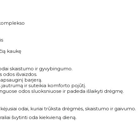
s komplekso
is
čią kaukę
odai skaistumo ir gyvybingumo.
s odos išvaizdos.
 apsauginį barjerą.
jautrumą ir suteikia komforto pojūtį.
tinguose odos sluoksniuose ir padeda išlaikyti drėgmę.
ilkėjusiai odai, kuriai trūksta drėgmės, skaistumo ir gaivumo.
aliai švytinti oda kiekvieną dieną.