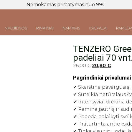
Nemokamas pristatymas nuo 99€
NAUJIENOS
RINKINIAI
NAMAMS
KVEPALAI
PAPILDA
TENZERO Green
Prisijungti
LT
|
EN
padeliai 70 vnt
Original
Current
26,00
€
20,80
€
price
price
Pagrindiniai privalumai
was:
is:
26,00 €.
20,80 €.
✔ Skaistina pavargusią i
✔ Suteikia natūralaus š
✔ Intensyviai drėkina d
✔ Ramina jautrią ir sudi
✔ Padeda palaikyti svei
✔ Praturtinta antioksida
✔ Tinka visų tipų odai, į