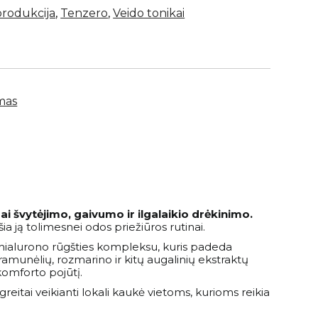
produkcija
,
Tenzero
,
Veido tonikai
imas
ai švytėjimo, gaivumo ir ilgalaikio drėkinimo.
ia ją tolimesnei odos priežiūros rutinai.
ų hialurono rūgšties kompleksu, kuris padeda
 ramunėlių, rozmarino ir kitų augalinių ekstraktų
komforto pojūtį.
 greitai veikianti lokali kaukė vietoms, kurioms reikia