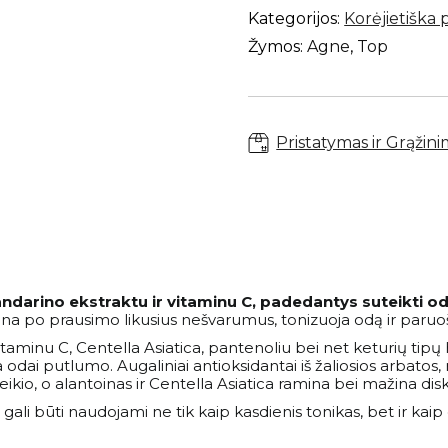
Tangerine
Kategorijos:
Korėjietiška 
Vita
C
Žymos:
Agne
,
Top
Toniko
padeliai
70
vnt.
Pristatymas ir Grąžin
mandarino ekstraktu ir vitaminu C, padedantys suteikti od
alina po prausimo likusius nešvarumus, tonizuoja odą ir paruoš
itaminu C, Centella Asiatica, pantenoliu bei net keturių tip
odai putlumo. Augaliniai antioksidantai iš žaliosios arbatos,
io, o alantoinas ir Centella Asiatica ramina bei mažina dis
 gali būti naudojami ne tik kaip kasdienis tonikas, bet ir kaip