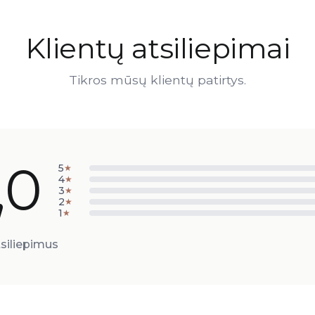
Klientų atsiliepimai
Tikros mūsų klientų patirtys.
,0
5
★
4
★
3
★
2
★
1
★
siliepimus