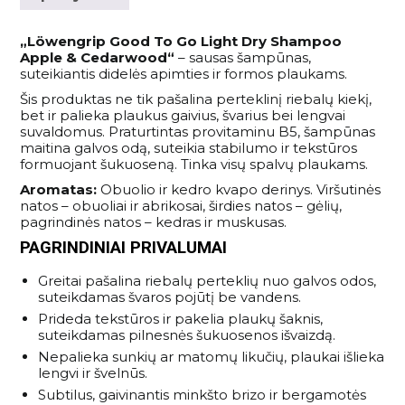
„Löwengrip Good To Go Light Dry Shampoo
Apple & Cedarwood“
– sausas šampūnas,
suteikiantis didelės apimties ir formos plaukams.
Šis produktas ne tik pašalina perteklinį riebalų kiekį,
bet ir palieka plaukus gaivius, švarius bei lengvai
suvaldomus. Praturtintas provitaminu B5, šampūnas
maitina galvos odą, suteikia stabilumo ir tekstūros
formuojant šukuoseną. Tinka visų spalvų plaukams.
Aromatas:
Obuolio ir kedro kvapo derinys. Viršutinės
natos – obuoliai ir abrikosai, širdies natos – gėlių,
pagrindinės natos – kedras ir muskusas.
PAGRINDINIAI PRIVALUMAI
Greitai pašalina riebalų perteklių nuo galvos odos,
suteikdamas švaros pojūtį be vandens.
Prideda tekstūros ir pakelia plaukų šaknis,
suteikdamas pilnesnės šukuosenos išvaizdą.
Nepalieka sunkių ar matomų likučių, plaukai išlieka
lengvi ir švelnūs.
Subtilus, gaivinantis minkšto brizo ir bergamotės