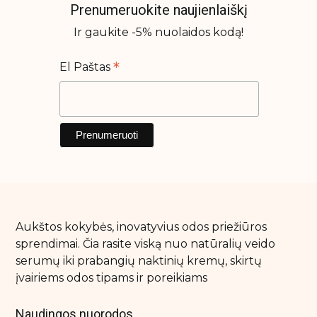
Prenumeruokite naujienlaiškį
Ir gaukite -5% nuolaidos kodą!
*
El Paštas
Aukštos kokybės, inovatyvius odos priežiūros
sprendimai. Čia rasite viską nuo natūralių veido
serumų iki prabangių naktinių kremų, skirtų
įvairiems odos tipams ir poreikiams
Naudingos nuorodos