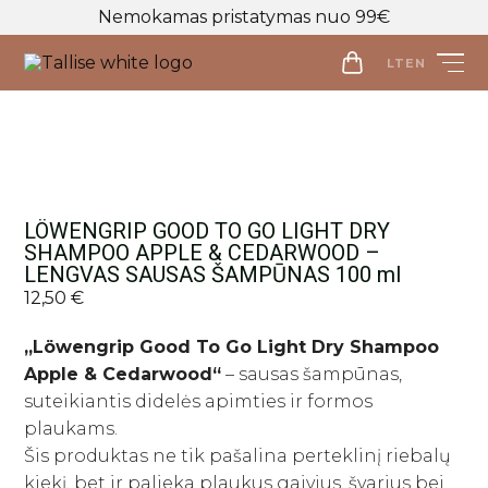
Nemokamas pristatymas nuo 99€
LT
EN
LT
EN
Parduotuvė
Veido priežiūra
LÖWENGRIP GOOD TO GO LIGHT DRY
Visos priemonės
SHAMPOO APPLE & CEDARWOOD –
Kūno priežiūra
LENGVAS SAUSAS ŠAMPŪNAS 100 ml
Makiažo valymo priemonės
12,50
Visos priemonės
€
Veido prausikliai
Makiažo Priemonės
Kūno prausikliai, šveitikliai
„Löwengrip Good To Go Light Dry Shampoo
Veido šveitikliai
Visos priemonės
Kūno kremai ir losjonai
Plaukų priežiūros priemonės
Apple & Cedarwood“
– sausas šampūnas,
Veido tonikai
Makiažo bazės
Kūno purškikliai
Visos priemonės
suteikiantis didelės apimties ir formos
Veido serumai
Makiažo pagrindai ir maskuokliai
Apranga
plaukams.
Rankų kremai
Galvos odos šveitikliai
Veido ampulės
Birios ir presuotos pudros
Apranga
Šis produktas ne tik pašalina perteklinį riebalų
Intymi priežiūra
Plaukų šampūnai
Naujienos
Veido kaukės
Veido kontūravimui
Palaidinės
kiekį, bet ir palieka plaukus gaivius, švarius bei