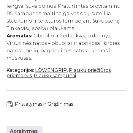
Savaiminio įdegio priemonės kūnui
Plaukų kondicionieriai
lengvai suvaldomus. Praturtintas provitaminu
Paakių kremai ir serumai
Skaistalai
Sportinės Liemenelės
Rinkiniai
Anticeliulitinės priemonės
Plaukų kaukės ir ampulės
B5, šampūnas maitina galvos odą, suteikia
Paakių kaukės
Akių pieštukai
Sijonai
Natūralūs dezodorantai
Plaukų kremai
stabilumo ir tekstūros formuojant šukuoseną.
Namams
Kaklo kremai
Blakstienoms (tušai, serumai)
Šortai
Tinka visų spalvų plaukams.
Vonios druskos
Nenuskalaujami kondicionieriai
Veido kremai
Antakių pieštukai
Kojinės
Kvepalai
Aromatas:
Obuolio ir kedro kvapo derinys.
Apsauga nuo saulės kūnui
Plaukų serumai ir aliejai
Lūpų priežiūra
Lūpų pieštukai
Tamprės
Viršutinės natos – obuoliai ir abrikosai, širdies
Apsauga nuo karščio
Papildai
natos – gėlių, pagrindinės natos – kedras ir
Veido priežiūros aparatai
Lūpoms (lūpų dažai, blizgiai)
Plaukų formavimo priemonės
muskusas.
Apsauga nuo saulės veidui
Makiažo šepetėliai
Pasiūlymai
Plaukų šepečiai
Savaiminio įdegio priemonės veidui
Makiažo rinkiniai
Kategorijos:
LÖWENGRIP
,
Plaukų priežiūros
Rinkiniai su nuolaida
Prekiniai ženklai
priemonės
,
Plaukų šampūnai
Dovanų kuponai
VISOS PREKĖS
Pristatymas ir Grąžinimas
Aprašymas