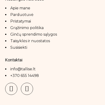
Apie mane
Parduotuvė
Pristatymai
Grąžinimo politika
Ginčų sprendimo sąlygos
Taisyklės ir nuostatos
Susisiekti
Kontaktai
info@tallise.lt
+370 655 14498