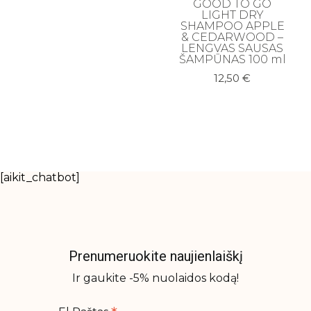
GOOD TO GO
LIGHT DRY
SHAMPOO APPLE
& CEDARWOOD –
LENGVAS SAUSAS
ŠAMPŪNAS 100 ml
12,50
€
[aikit_chatbot]
Prenumeruokite naujienlaiškį
Ir gaukite -5% nuolaidos kodą!