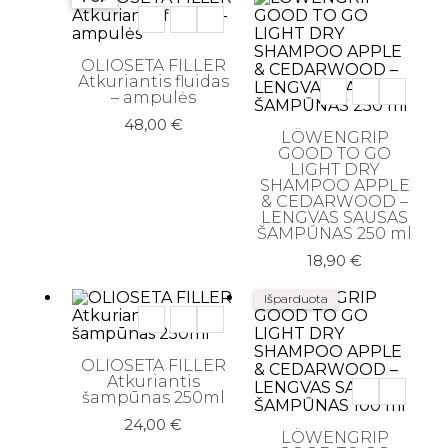
OLIOSETA FILLER
Atkuriantis fluidas
– ampulės
48,00
€
LÖWENGRIP
GOOD TO GO
LIGHT DRY
SHAMPOO APPLE
& CEDARWOOD –
LENGVAS SAUSAS
ŠAMPŪNAS 250 ml
18,90
€
Išparduota
OLIOSETA FILLER
Atkuriantis
šampūnas 250ml
24,00
€
LÖWENGRIP