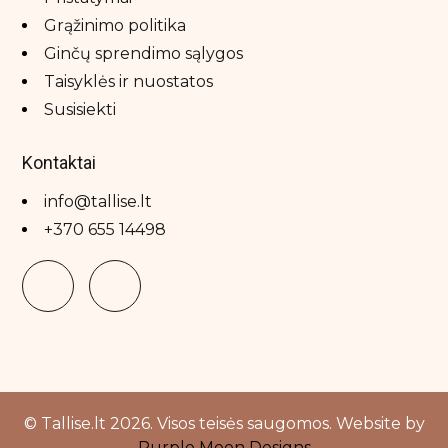
Grąžinimo politika
Ginčų sprendimo sąlygos
Taisyklės ir nuostatos
Susisiekti
Kontaktai
info@tallise.lt
+370 655 14498
© Tallise.lt 2026. Visos teisės saugomos. Website by
Purple Moon Designs