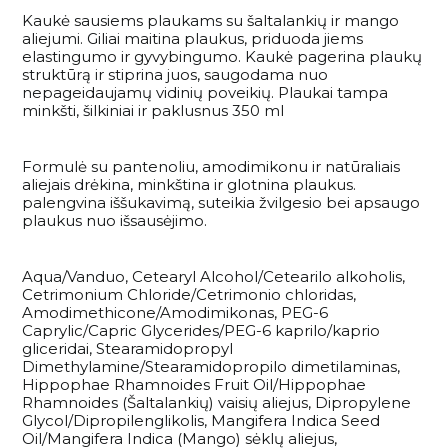
Kaukė sausiems plaukams su šaltalankių ir mango
aliejumi. Giliai maitina plaukus, priduoda jiems
elastingumo ir gyvybingumo. Kaukė pagerina plaukų
struktūrą ir stiprina juos, saugodama nuo
nepageidaujamų vidinių poveikių. Plaukai tampa
minkšti, šilkiniai ir paklusnus 350 ml
Formulė su pantenoliu, amodimikonu ir natūraliais
aliejais drėkina, minkština ir glotnina plaukus.
palengvina iššukavimą, suteikia žvilgesio bei apsaugo
plaukus nuo išsausėjimo.
Aqua/Vanduo, Cetearyl Alcohol/Cetearilo alkoholis,
Cetrimonium Chloride/Cetrimonio chloridas,
Amodimethicone/Amodimikonas, PEG-6
Caprylic/Capric Glycerides/PEG-6 kaprilo/kaprio
gliceridai, Stearamidopropyl
Dimethylamine/Stearamidopropilo dimetilaminas,
Hippophae Rhamnoides Fruit Oil/Hippophae
Rhamnoides (Šaltalankių) vaisių aliejus, Dipropylene
Glycol/Dipropilenglikolis, Mangifera Indica Seed
Oil/Mangifera Indica (Mango) sėklų aliejus,