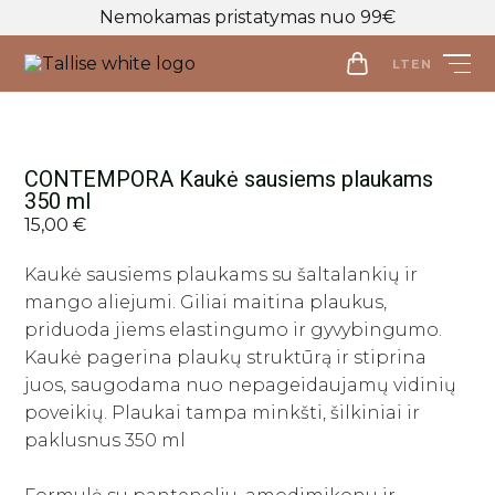
Nemokamas pristatymas nuo 99€
LT
EN
LT
EN
Parduotuvė
CONTEMPORA Kaukė sausiems plaukams
350 ml
15,00
Veido priežiūra
€
Visos priemonės
Kaukė sausiems plaukams su šaltalankių ir
Kūno priežiūra
Makiažo valymo priemonės
mango aliejumi. Giliai maitina plaukus,
Visos priemonės
Veido prausikliai
Makiažo Priemonės
priduoda jiems elastingumo ir gyvybingumo.
Kūno prausikliai, šveitikliai
Veido šveitikliai
Visos priemonės
Kaukė pagerina plaukų struktūrą ir stiprina
Kūno kremai ir losjonai
Plaukų priežiūros priemonės
juos, saugodama nuo nepageidaujamų vidinių
Veido tonikai
Makiažo bazės
Kūno purškikliai
Visos priemonės
poveikių. Plaukai tampa minkšti, šilkiniai ir
Veido serumai
Makiažo pagrindai ir maskuokliai
Apranga
Rankų kremai
Galvos odos šveitikliai
paklusnus 350 ml
Veido ampulės
Birios ir presuotos pudros
Apranga
Intymi priežiūra
Plaukų šampūnai
Naujienos
Veido kaukės
Veido kontūravimui
Palaidinės