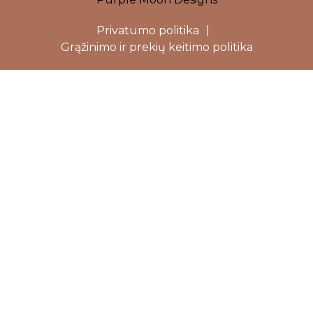
Privatumo politika
|
Grąžinimo ir prekių keitimo politika
Close
this
modu
Dovanojame 5%
nuolaidą Jūsų
pirmam
užsakymui