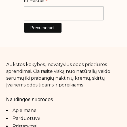
*
El Paštas
Aukštos kokybės, inovatyvius odos priežiūros
sprendimai. Čia rasite viską nuo natūralių veido
serumų iki prabangių naktinių kremų, skirtų
įvairiems odos tipams ir poreikiams
Naudingos nuorodos
Apie mane
Parduotuvė
Pristatymai