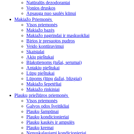
Natūralūs dezodorantai
Vonios druskos
Apsauga nuo saulės kūnui
Makiažo Priemonės
Visos priemonės
Makiažo bazės
Makiažo pagrindai ir maskuokliai
Birios ir presuotos pudros
Veido kontūravimui
Skaistalai
Akių pieštukai
Blakstienoms (tušai, serumai)
Antakių pieštukai
Lūpų pieštukai
Lūpoms (lūpų dažai, blizgiai)
Makiažo šepetėliai
Makiažo rinkiniai
Plaukų priežiūros priemonės
Visos priemonės
Galvos odos šveitikliai
Plaukų šampūnai
Plaukų kondicionieriai
Plaukų kaukės ir ampulės
Plaukų kremai
Nenuskalaujami kondicionieriai