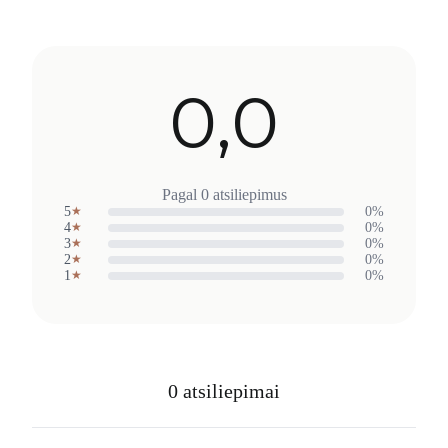
0,0
Pagal 0 atsiliepimus
5
0%
★
4
0%
★
3
0%
★
2
0%
★
1
0%
★
0 atsiliepimai