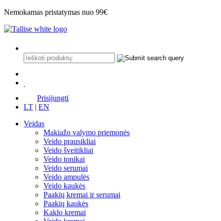
Nemokamas pristatymas nuo 99€
Prisijungti
LT
|
EN
Veidas
Makiažo valymo priemonės
Veido prausikliai
Veido šveitikliai
Veido tonikai
Veido serumai
Veido ampulės
Veido kaukės
Paakių kremai ir serumai
Paakių kaukės
Kaklo kremai