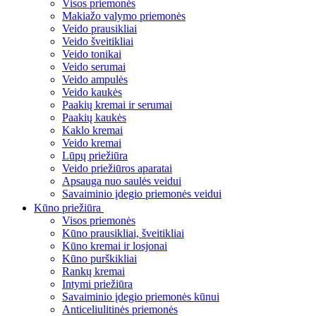
Visos priemonės
Makiažo valymo priemonės
Veido prausikliai
Veido šveitikliai
Veido tonikai
Veido serumai
Veido ampulės
Veido kaukės
Paakių kremai ir serumai
Paakių kaukės
Kaklo kremai
Veido kremai
Lūpų priežiūra
Veido priežiūros aparatai
Apsauga nuo saulės veidui
Savaiminio įdegio priemonės veidui
Kūno priežiūra
Visos priemonės
Kūno prausikliai, šveitikliai
Kūno kremai ir losjonai
Kūno purškikliai
Rankų kremai
Intymi priežiūra
Savaiminio įdegio priemonės kūnui
Anticeliulitinės priemonės