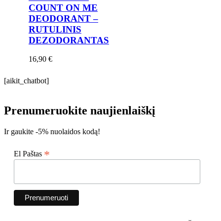
COUNT ON ME
DEODORANT –
RUTULINIS
DEZODORANTAS
16,90
€
[aikit_chatbot]
Prenumeruokite naujienlaiškį
Ir gaukite -5% nuolaidos kodą!
*
El Paštas