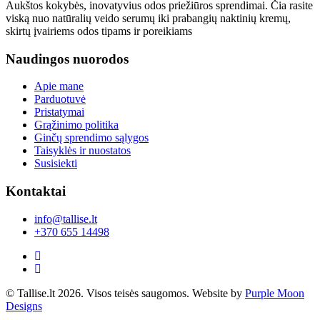
Aukštos kokybės, inovatyvius odos priežiūros sprendimai. Čia rasite
viską nuo natūralių veido serumų iki prabangių naktinių kremų,
skirtų įvairiems odos tipams ir poreikiams
Naudingos nuorodos
Apie mane
Parduotuvė
Pristatymai
Grąžinimo politika
Ginčų sprendimo sąlygos
Taisyklės ir nuostatos
Susisiekti
Kontaktai
info@tallise.lt
+370 655 14498
© Tallise.lt 2026. Visos teisės saugomos. Website by
Purple Moon
Designs