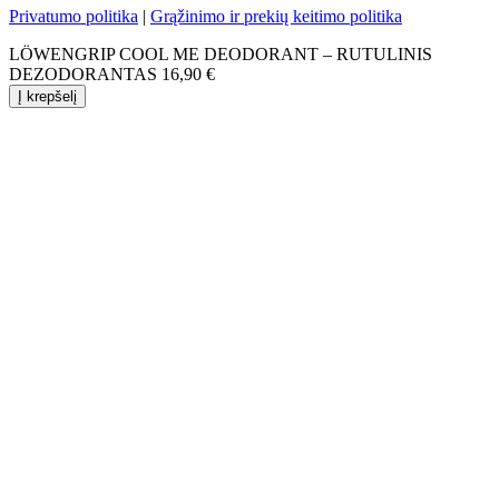
Privatumo politika
|
Grąžinimo ir prekių keitimo politika
LÖWENGRIP COOL ME DEODORANT – RUTULINIS
DEZODORANTAS
16,90
€
Į krepšelį
Close
this
module
Dovanojame 5%
nuolaidą Jūsų
pirmam
užsakymui