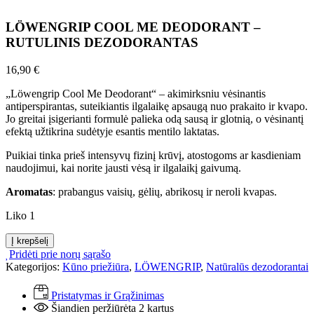
LÖWENGRIP COOL ME DEODORANT –
RUTULINIS DEZODORANTAS
16,90
€
„Löwengrip Cool Me Deodorant“ – akimirksniu vėsinantis
antiperspirantas, suteikiantis ilgalaikę apsaugą nuo prakaito ir kvapo.
Jo greitai įsigerianti formulė palieka odą sausą ir glotnią, o vėsinantį
efektą užtikrina sudėtyje esantis mentilo laktatas.
Puikiai tinka prieš intensyvų fizinį krūvį, atostogoms ar kasdieniam
naudojimui, kai norite jausti vėsą ir ilgalaikį gaivumą.
Aromatas
: prabangus vaisių, gėlių, abrikosų ir neroli kvapas.
Liko 1
produkto
Į krepšelį
kiekis:
Pridėti prie norų sąrašo
LÖWENGRIP
Kategorijos:
Kūno priežiūra
,
LÖWENGRIP
,
Natūralūs dezodorantai
COOL
ME
Pristatymas ir Grąžinimas
DEODORANT
Šiandien peržiūrėta 2 kartus