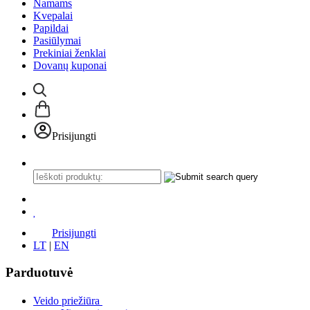
Namams
Kvepalai
Papildai
Pasiūlymai
Prekiniai ženklai
Dovanų kuponai
Prisijungti
Prisijungti
LT
|
EN
Parduotuvė
Veido priežiūra