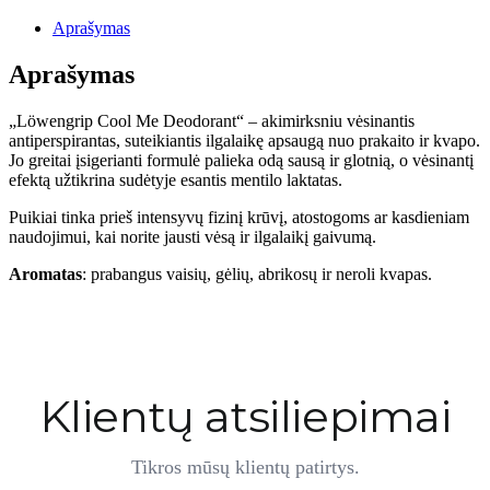
–
RUTULINIS
Aprašymas
DEZODORANTAS
Aprašymas
„Löwengrip Cool Me Deodorant“ – akimirksniu vėsinantis
antiperspirantas, suteikiantis ilgalaikę apsaugą nuo prakaito ir kvapo.
Jo greitai įsigerianti formulė palieka odą sausą ir glotnią, o vėsinantį
efektą užtikrina sudėtyje esantis mentilo laktatas.
Puikiai tinka prieš intensyvų fizinį krūvį, atostogoms ar kasdieniam
naudojimui, kai norite jausti vėsą ir ilgalaikį gaivumą.
Aromatas
: prabangus vaisių, gėlių, abrikosų ir neroli kvapas.
Klientų atsiliepimai
Tikros mūsų klientų patirtys.