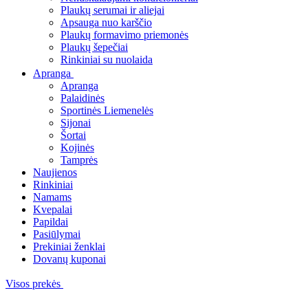
Plaukų serumai ir aliejai
Apsauga nuo karščio
Plaukų formavimo priemonės
Plaukų šepečiai
Rinkiniai su nuolaida
Apranga
Apranga
Palaidinės
Sportinės Liemenelės
Sijonai
Šortai
Kojinės
Tamprės
Naujienos
Rinkiniai
Namams
Kvepalai
Papildai
Pasiūlymai
Prekiniai ženklai
Dovanų kuponai
Visos prekės