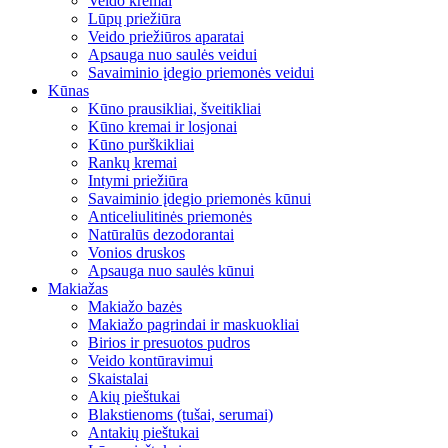
Veido kremai
Lūpų priežiūra
Veido priežiūros aparatai
Apsauga nuo saulės veidui
Savaiminio įdegio priemonės veidui
Kūnas
Kūno prausikliai, šveitikliai
Kūno kremai ir losjonai
Kūno purškikliai
Rankų kremai
Intymi priežiūra
Savaiminio įdegio priemonės kūnui
Anticeliulitinės priemonės
Natūralūs dezodorantai
Vonios druskos
Apsauga nuo saulės kūnui
Makiažas
Makiažo bazės
Makiažo pagrindai ir maskuokliai
Birios ir presuotos pudros
Veido kontūravimui
Skaistalai
Akių pieštukai
Blakstienoms (tušai, serumai)
Antakių pieštukai