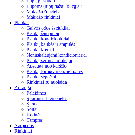
Lūpų pieštukai
Lūpoms (lūpų dažai, blizgiai)
Makiažo šepetėliai
Makiažo rinkiniai
Plaukai
Galvos odos šveitikliai
Plaukų šampūnai
Plaukų kondicionieriai
Plaukų kaukės ir ampulės
Plaukų kremai
Nenuskalaujami kondicionieriai
Plaukų serumai ir aliejai
Apsauga nuo karščio
Plaukų formavimo priemonės
Plaukų šepečiai
Rinkiniai su nuolaida
Apranga
Palaidinės
Sportinės Liemenelės
Sijonai
Šortai
Kojinės
Tamprės
Naujienos
Rinkiniai