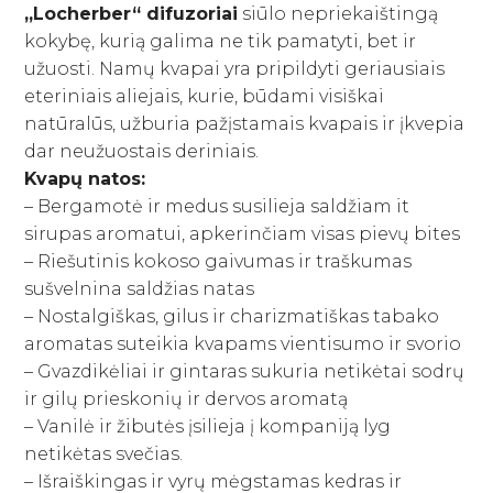
Savaiminio įdegio priemonės kūnui
Plaukų kondicionieriai
„Locherber“ difuzoriai
siūlo nepriekaištingą
Paakių kremai ir serumai
Skaistalai
Sportinės Liemenelės
Rinkiniai
Anticeliulitinės priemonės
Plaukų kaukės ir ampulės
kokybę, kurią galima ne tik pamatyti, bet ir
Paakių kaukės
Akių pieštukai
Sijonai
užuosti. Namų kvapai yra pripildyti geriausiais
Natūralūs dezodorantai
Plaukų kremai
Namams
Kaklo kremai
Blakstienoms (tušai, serumai)
Šortai
eteriniais aliejais, kurie, būdami visiškai
Vonios druskos
Nenuskalaujami kondicionieriai
Veido kremai
Antakių pieštukai
Kojinės
natūralūs, užburia pažįstamais kvapais ir įkvepia
Kvepalai
Apsauga nuo saulės kūnui
Plaukų serumai ir aliejai
dar neužuostais deriniais.
Lūpų priežiūra
Lūpų pieštukai
Tamprės
Apsauga nuo karščio
Papildai
Kvapų natos:
Veido priežiūros aparatai
Lūpoms (lūpų dažai, blizgiai)
Plaukų formavimo priemonės
– Bergamotė ir medus susilieja saldžiam it
Apsauga nuo saulės veidui
Makiažo šepetėliai
Pasiūlymai
sirupas aromatui, apkerinčiam visas pievų bites
Plaukų šepečiai
Savaiminio įdegio priemonės veidui
Makiažo rinkiniai
– Riešutinis kokoso gaivumas ir traškumas
Rinkiniai su nuolaida
Prekiniai ženklai
sušvelnina saldžias natas
– Nostalgiškas, gilus ir charizmatiškas tabako
Dovanų kuponai
aromatas suteikia kvapams vientisumo ir svorio
– Gvazdikėliai ir gintaras sukuria netikėtai sodrų
VISOS PREKĖS
ir gilų prieskonių ir dervos aromatą
– Vanilė ir žibutės įsilieja į kompaniją lyg
netikėtas svečias.
– Išraiškingas ir vyrų mėgstamas kedras ir