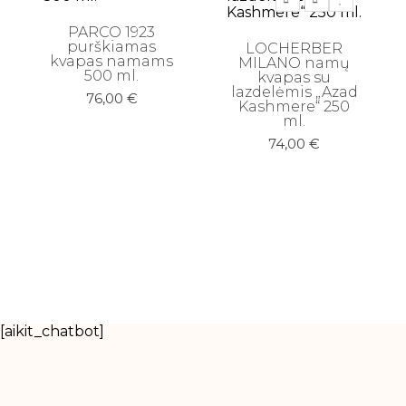
PARCO 1923
purškiamas
LOCHERBER
kvapas namams
MILANO namų
500 ml.
kvapas su
lazdelėmis „Azad
76,00
€
Kashmere“ 250
ml.
74,00
€
[aikit_chatbot]