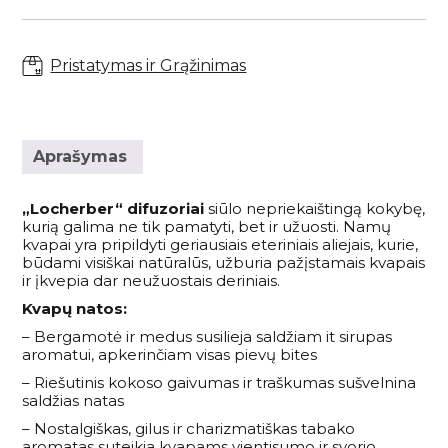
Pristatymas ir Grąžinimas
Aprašymas
„Locherber“ difuzoriai
siūlo nepriekaištingą kokybę,
kurią galima ne tik pamatyti, bet ir užuosti. Namų
kvapai yra pripildyti geriausiais eteriniais aliejais, kurie,
būdami visiškai natūralūs, užburia pažįstamais kvapais
ir įkvepia dar neužuostais deriniais.
Kvapų natos:
– Bergamotė ir medus susilieja saldžiam it sirupas
aromatui, apkerinčiam visas pievų bites
– Riešutinis kokoso gaivumas ir traškumas sušvelnina
saldžias natas
– Nostalgiškas, gilus ir charizmatiškas tabako
aromatas suteikia kvapams vientisumo ir svorio