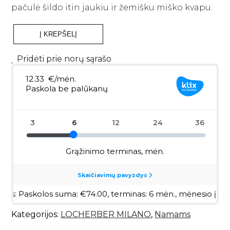
pačulė šildo itin jaukiu ir žemišku miško kvapu.
Į KREPŠELĮ
produkto
kiekis:
LOCHERBER
Pridėti prie norų sąrašo
MILANO
namų
kvapas
su
lazdelėmis
„Habana
Tobacco“
250
ml.
Kategorijos:
LOCHERBER MILANO
,
Namams