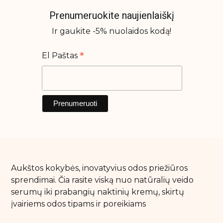
Prenumeruokite naujienlaiškį
Ir gaukite -5% nuolaidos kodą!
*
El Paštas
Aukštos kokybės, inovatyvius odos priežiūros
sprendimai. Čia rasite viską nuo natūralių veido
serumų iki prabangių naktinių kremų, skirtų
įvairiems odos tipams ir poreikiams