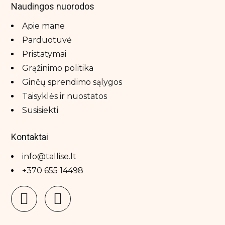
Naudingos nuorodos
Apie mane
Parduotuvė
Pristatymai
Grąžinimo politika
Ginčų sprendimo sąlygos
Taisyklės ir nuostatos
Susisiekti
Kontaktai
info@tallise.lt
+370 655 14498