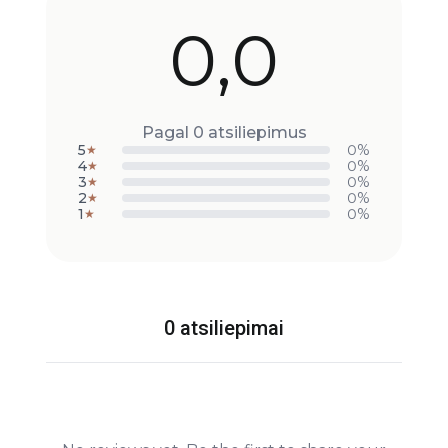
0,0
Pagal 0 atsiliepimus
5
0%
★
4
0%
★
3
0%
★
2
0%
★
1
0%
★
0 atsiliepimai