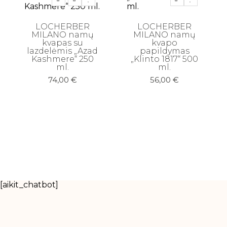
LOCHERBER
LOCHERBER
MILANO namų
MILANO namų
kvapas su
kvapo
lazdelėmis „Azad
papildymas
Kashmere“ 250
„Klinto 1817“ 500
ml.
ml.
74,00
€
56,00
€
[aikit_chatbot]