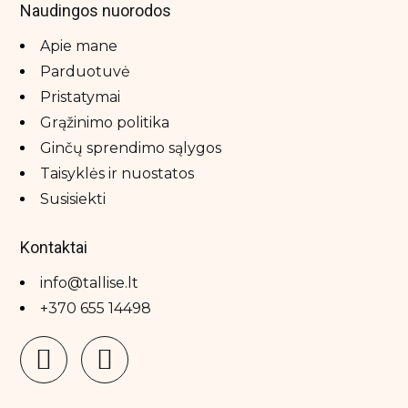
Naudingos nuorodos
Apie mane
Parduotuvė
Pristatymai
Grąžinimo politika
Ginčų sprendimo sąlygos
Taisyklės ir nuostatos
Susisiekti
Kontaktai
info@tallise.lt
+370 655 14498