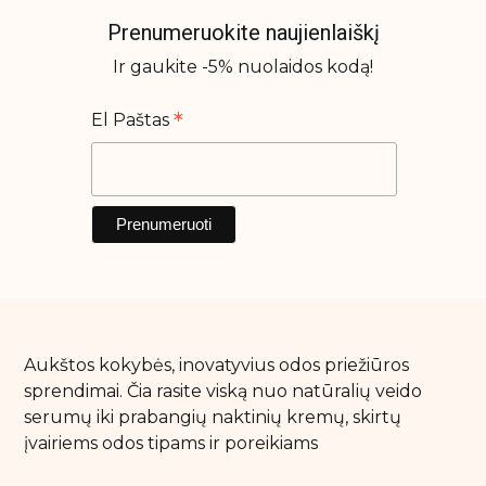
Prenumeruokite naujienlaiškį
Ir gaukite -5% nuolaidos kodą!
*
El Paštas
Aukštos kokybės, inovatyvius odos priežiūros
sprendimai. Čia rasite viską nuo natūralių veido
serumų iki prabangių naktinių kremų, skirtų
įvairiems odos tipams ir poreikiams