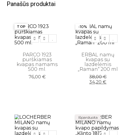
Panašūs produktai
TOP
-10%
PARCO 1923
ERBAL namų
purškiamas
kvapas su
kvapas namams
lazdelėmis
500 ml.
„Raman“ 200 ml
Original
Current
76,00
€
38,00
€
price
price
34,20
€
was:
is:
38,00 €.
34,20 €.
Išparduota