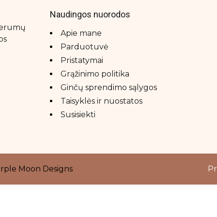
Naudingos nuorodos
 serumų
Apie mane
os
Parduotuvė
Pristatymai
Grąžinimo politika
Ginčų sprendimo sąlygos
Taisyklės ir nuostatos
Susisiekti
rple Moon Designs
Pr
Close
this
module