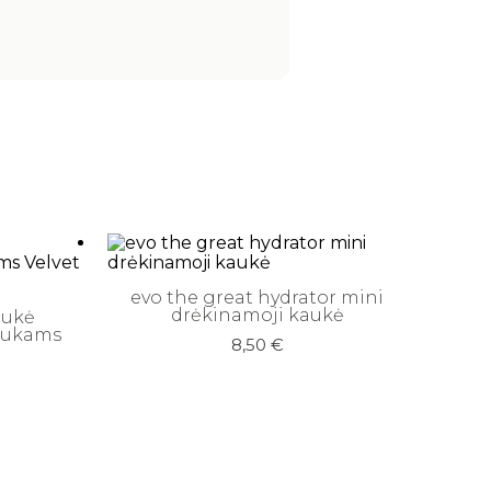
evo the great hydrator mini
drėkinamoji kaukė
ukė
aukams
8,50
€