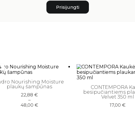
Prisijungti
%
ydro Nourishing Moisture
plaukų šampūnas
CONTEMPORA Ka
besipučiantiems pl
Price
22,88
€
Velvet 350 ml
range:
–
22,88 €
48,00
€
17,00
€
through
48,00 €