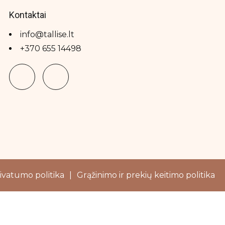
Kontaktai
info@tallise.lt
+370 655 14498
ivatumo politika
|
Grąžinimo ir prekių keitimo politika