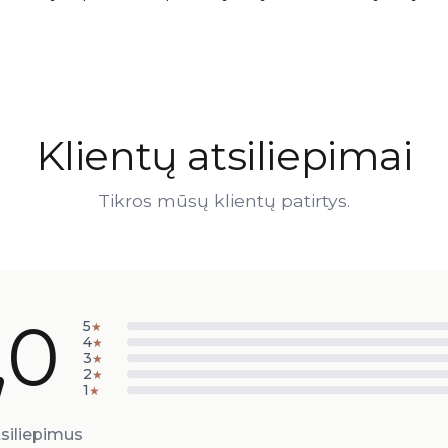
Klientų atsiliepimai
Tikros mūsų klientų patirtys.
,0
5
★
4
★
3
★
2
★
1
★
siliepimus