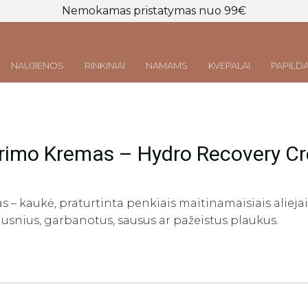
Nemokamas pristatymas nuo 99€
NAUJIENOS
RINKINIAI
NAMAMS
KVEPALAI
PAPILDA
Prisijungti
LT
|
EN
rimo Kremas – Hydro Recovery C
s – kaukė, praturtinta penkiais maitinamaisiais aliejai
lusnius, garbanotus, sausus ar pažeistus plaukus.