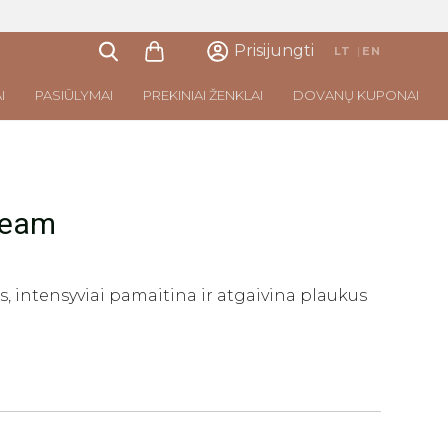
Prisijungti
LT
|
EN
I
PASIŪLYMAI
PREKINIAI ŽENKLAI
DOVANŲ KUPONAI
ream
s, intensyviai pamaitina ir atgaivina plaukus