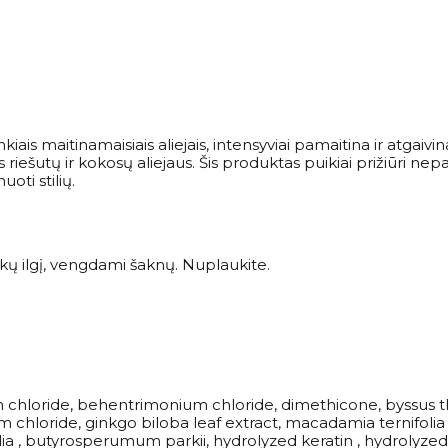
iais maitinamaisiais aliejais, intensyviai pamaitina ir atgai
riešutų ir kokosų aliejaus. Šis produktas puikiai prižiūri ne
oti stilių.
ukų ilgį, vengdami šaknų. Nuplaukite.
um chloride, behentrimonium chloride, dimethicone, byssus 
loride, ginkgo biloba leaf extract, macadamia ternifolia se
lia , butyrosperumum parkii, hydrolyzed keratin , hydrolyzed