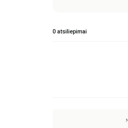
0 atsiliepimai
N