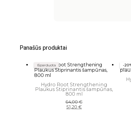
Panašūs produktai
Išparduota
-20
H
Hydro Root Strengthening
Plaukus Stiprinantis šampūnas,
800 ml
Original
Current
64,00
€
price
price
51,20
€
was:
is:
64,00 €.
51,20 €.