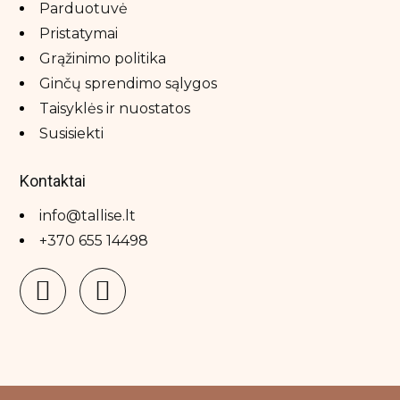
Parduotuvė
Pristatymai
Grąžinimo politika
Ginčų sprendimo sąlygos
Taisyklės ir nuostatos
Susisiekti
Kontaktai
info@tallise.lt
+370 655 14498