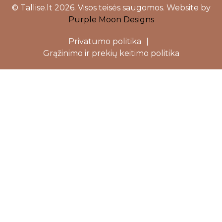
© Tallise.lt 2026. Visos teisės saugomos. Website by
Purple Moon Designs
Privatumo politika
|
Grąžinimo ir prekių keitimo politika
Close
this
modu
Dovanojame 5%
nuolaidą Jūsų
pirmam