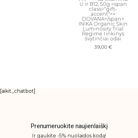
U ir B12, 50g <span
class="gift-
accent">+
DOVANA</span>
INIKA Organic Skin
Luminosity Trial
Regime rinkinys
švytinčiai odai
39,00
€
[aikit_chatbot]
Prenumeruokite naujienlaiškį
Ir gaukite -5% nuolaidos kodą!