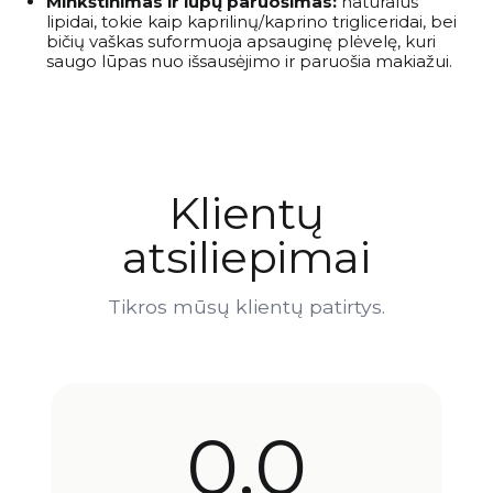
Minkštinimas ir lūpų paruošimas:
natūralūs
lipidai, tokie kaip kaprilinų/kaprino trigliceridai, bei
bičių vaškas suformuoja apsauginę plėvelę, kuri
saugo lūpas nuo išsausėjimo ir paruošia makiažui.
Klientų
atsiliepimai
Tikros mūsų klientų patirtys.
0,0