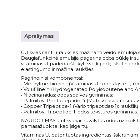
Veido ampulės
Birios ir presuotos pudros
Apranga
Intymi priežiūra
Plaukų šampūnai
Naujienos
Veido kaukės
Veido kontūravimui
Palaidinės
Savaiminio įdegio priemonės kūnui
Plaukų kondicionieriai
Paakių kremai ir serumai
Skaistalai
Sportinės Liemenelės
Rinkiniai
Anticeliulitinės priemonės
Plaukų kaukės ir ampulės
Paakių kaukės
Akių pieštukai
Sijonai
Aprašymas
Natūralūs dezodorantai
Plaukų kremai
Namams
Kaklo kremai
Blakstienoms (tušai, serumai)
Šortai
Vonios druskos
Nenuskalaujami kondicionieriai
Veido kremai
Antakių pieštukai
Kojinės
Kvepalai
CU šviesinanti ir raukšles mažinanti veido emulsija
Apsauga nuo saulės kūnui
Plaukų serumai ir aliejai
Daugiafunkcinė emulsija pagerina odos būklę ir sub
Lūpų priežiūra
Lūpų pieštukai
Tamprės
vitaminas U padeda išlaikyti sveiką odą, skatina odo
Apsauga nuo karščio
Papildai
elastingumo ir mažina raukšles.
Veido priežiūros aparatai
Lūpoms (lūpų dažai, blizgiai)
Plaukų formavimo priemonės
Pagrindiniai komponentai:
Apsauga nuo saulės veidui
Makiažo šepetėliai
Pasiūlymai
Plaukų šepečiai
• Methylmethionine (Vitaminas U): odos ląstelių reg
Savaiminio įdegio priemonės veidui
Makiažo rinkiniai
• Volufiline™ (Hydrogenated Polyisobutene and A
Rinkiniai su nuolaida
Prekiniai ženklai
• Niacinamidas: odos spalvos gerinimas;
• Palmitoyl Pentapeptide-4 (Matriksilas): priešraukšl
• Copper Tripeptide-1 (Vario tripeptidas-1): raukšli
Dovanų kuponai
• Palmitoyl Tripeptide-1: odos tekstūros gerinimas.
NAUDOJIMAS: ant švariai nuvalytos odos užtepkite a
VISOS PREKĖS
pamasažuokite, kad įsigertų.
Vitaminas U, patentuotas ingredientas išskirtinia