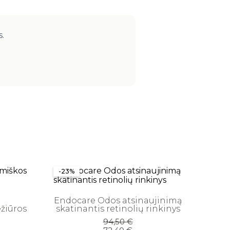
s.
-23%
Endocare Odos atsinaujinimą
žiūros
skatinantis retinolių rinkinys
Original
Current
94,50
€
price
price