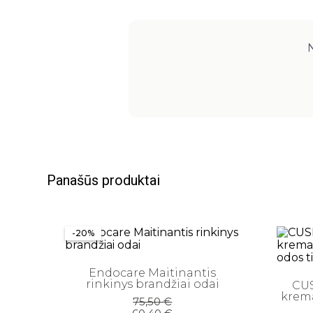
N
Panašūs produktai
-20%
Endocare Maitinantis
rinkinys brandžiai odai
CUS
krema
Original
Current
75,50
€
price
price