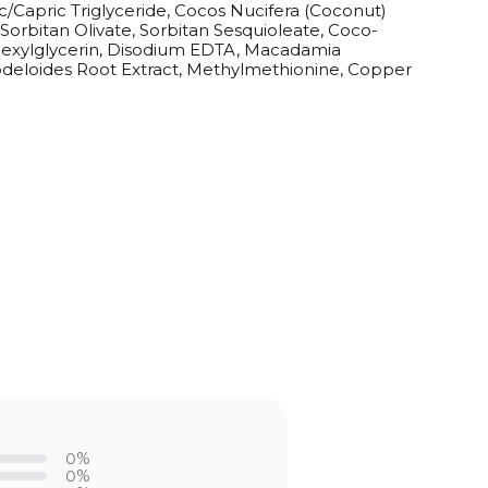
ic/Capric Triglyceride, Cocos Nucifera (Coconut)
 Sorbitan Olivate, Sorbitan Sesquioleate, Coco-
lhexylglycerin, Disodium EDTA, Macadamia
hodeloides Root Extract, Methylmethionine, Copper
0%
0%