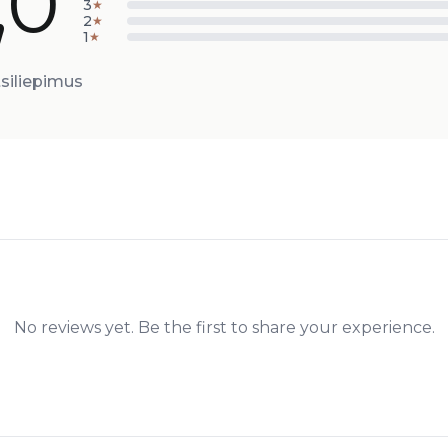
,0
3
★
2
★
1
★
siliepimus
No reviews yet. Be the first to share your experience.