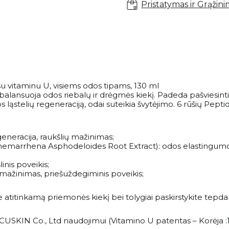
su
Pristatymas ir Grąžin
vitaminu
U,
visiems
odos
tipams,
130
ml
 su vitaminu U, visiems odos tipams, 130 ml
alansuoja odos riebalų ir drėgmės kiekį. Padeda pašviesinti 
s ląstelių regeneraciją, odai suteikia švytėjimo. 6 rūšių Pept
eneracija, raukšlių mažinimas;
nemarrhena Asphodeloides Root Extract): odos elastingumo
inis poveikis;
ų mažinimas, priešuždegiminis poveikis;
titinkamą priemonės kiekį bei tolygiai paskirstykite tepdami
m CUSKIN Co., Ltd naudojimui (Vitamino U patentas – Korėja 