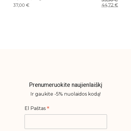
price
price
44,72
€
37,00
€
was:
is:
55,50 €.
44,72 €.
Prenumeruokite naujienlaiškį
Ir gaukite -5% nuolaidos kodą!
*
El Paštas