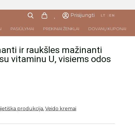
Prisijungti
LT
|
EN
I
PASIŪLYMAI
PREKINIAI ŽENKLAI
DOVANŲ KUPONAI
anti ir raukšles mažinanti
 su vitaminu U, visiems odos
jietiška produkcija
,
Veido kremai