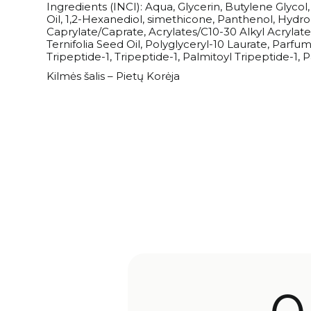
Ingredients (INCI): Aqua, Glycerin, Butylene Glycol
Oil, 1,2-Hexanediol, simethicone, Panthenol, Hydro
Caprylate/Caprate, Acrylates/C10-30 Alkyl Acryla
Ternifolia Seed Oil, Polyglyceryl-10 Laurate, Pa
Tripeptide-1, Tripeptide-1, Palmitoyl Tripeptide-
Kilmės šalis – Pietų Korėja