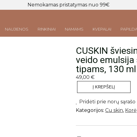
Nemokamas pristatymas nuo 99€
NAUJIENOS
RINKINIAI
NAMAMS
KVEPALAI
PAPILDA
CUSKIN šviesin
Prisijungti
LT
|
EN
veido emulsija
tipams, 130 ml
49,00
€
Į KREPŠELĮ
produkto
kiekis:
CUSKIN
Pridėti prie norų sąrašo
šviesinanti
Kategorijos:
Cu skin
,
Korė
ir
raukšles
mažinanti
veido
emulsija