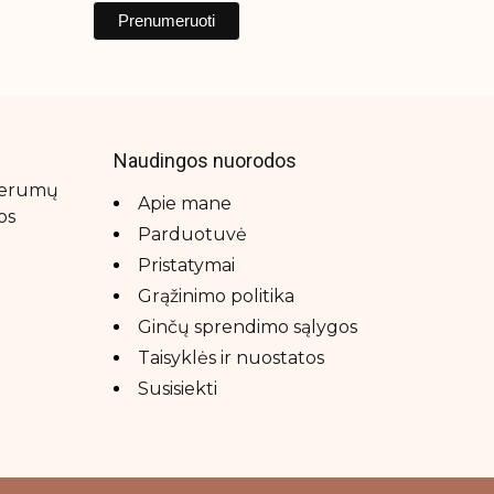
Naudingos nuorodos
 serumų
Apie mane
os
Parduotuvė
Pristatymai
Grąžinimo politika
Ginčų sprendimo sąlygos
Taisyklės ir nuostatos
Susisiekti