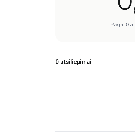
0
Pagal 0 at
0 atsiliepimai