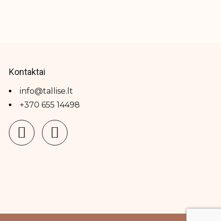
Kontaktai
info@tallise.lt
+370 655 14498