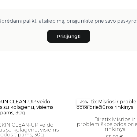
orėdami palikti atsiliepimą, prisijunkite prie savo paskyro
Prisijungti
-19%
Biretix Mišrios ir
problemiškos odos prie
KIN CLEAN-UP veido
rinkinys
s su kolagenu, visiems
odos tipams, 30g
Original
Current
55,50
€