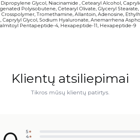
, Dipropylene Glycol, Niacinamide , Cetearyl Alcohol, Capryl
genated Polyisobutene, Cetearyl Olivate, Glyceryl Stearate,
te Crosspolymer, Tromethamine, Allantoin, Adenosine, Ethy
rfum, Caprylyl Glycol, Sodium Hyaluronate, Anemarrhena Asp
1, Palmitoyl Pentapeptide-4, Hexapeptide-11, Hexapeptide-9
Klientų atsiliepimai
Tikros mūsų klientų patirtys.
5
★
4
★