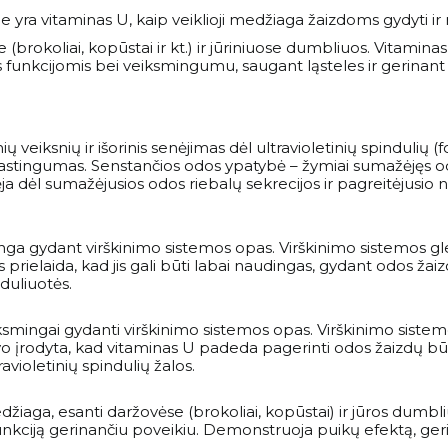
 yra vitaminas U, kaip veiklioji medžiaga žaizdoms gydyti ir 
(brokoliai, kopūstai ir kt.) ir jūriniuose dumbliuos. Vitamina
unkcijomis bei veiksmingumu, saugant ląsteles ir gerinant ląs
ių veiksnių ir išorinis senėjimas dėl ultravioletinių spindulių (
 elastingumas. Senstančios odos ypatybė – žymiai sumažėjęs 
ėja dėl sumažėjusios odos riebalų sekrecijos ir pagreitėjusi
ga gydant virškinimo sistemos opas. Virškinimo sistemos glei
rielaida, kad jis gali būti labai naudingas, gydant odos žaiz
nduliuotės.
smingai gydanti virškinimo sistemos opas. Virškinimo sist
o įrodyta, kad vitaminas U padeda pagerinti odos žaizdų būkl
avioletinių spindulių žalos.
aga, esanti daržovėse (brokoliai, kopūstai) ir jūros dumbliuo
 funkciją gerinančiu poveikiu. Demonstruoja puikų efektą, ge