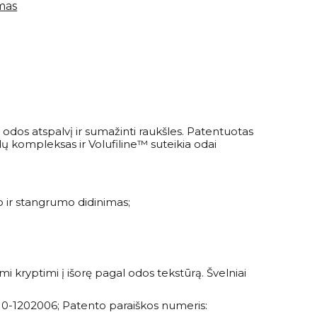
imas
odos atspalvį ir sumažinti raukšles. Patentuotas
idų kompleksas ir Volufiline™ suteikia odai
 ir stangrumo didinimas;
 kryptimi į išorę pagal odos tekstūrą. Švelniai
:10-1202006; Patento paraiškos numeris: