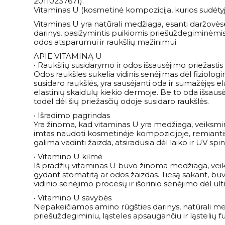
20110237671).
Vitaminas U (kosmetinė kompozicija, kurios sudėtyje
Vitaminas U yra natūrali medžiaga, esanti daržovėse 
darinys, pasižymintis puikiomis priešuždegiminėmis f
odos atsparumui ir raukšlių mažinimui.
APIE VITAMINĄ U
• Raukšlių susidarymo ir odos išsausėjimo priežastis
Odos raukšles sukelia vidinis senėjimas dėl fiziologin
susidaro raukšlės, yra sausėjanti oda ir sumažėjęs
elastinių skaidulų kiekio dermoje. Be to oda išsaus
todėl dėl šių priežasčių odoje susidaro raukšlės.
• Išradimo pagrindas
Yra žinoma, kad vitaminas U yra medžiaga, veiksmin
imtas naudoti kosmetinėje kompozicijoje, remiantis p
galima vadinti žaizda, atsiradusia dėl laiko ir UV spi
• Vitamino U kilmė
Iš pradžių vitaminas U buvo žinoma medžiaga, veik
gydant stomatitą ar odos žaizdas. Tiesą sakant, buv
vidinio senėjimo procesų ir išorinio senėjimo dėl ultr
• Vitamino U savybės
Nepakeičiamos amino rūgšties darinys, natūrali medži
priešuždegiminiu, ląsteles apsaugančiu ir ląstelių