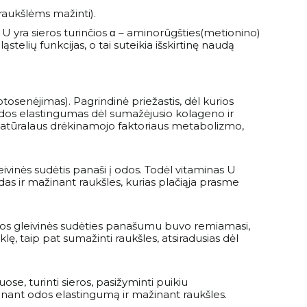
raukšlėms mažinti).
s U yra sieros turinčios α – aminorūgšties(metionino)
telių funkcijas, o tai suteikia išskirtinę naudą
fotosenėjimas). Pagrindinė priežastis, dėl kurios
odos elastingumas dėl sumažėjusio kolageno ir
o natūralaus drėkinamojo faktoriaus metabolizmo,
vinės sudėtis panaši į odos. Todėl vitaminas U
das ir mažinant raukšles, kurias plačiąja prasme
emos gleivinės sudėties panašumu buvo remiamasi,
ę, taip pat sumažinti raukšles, atsiradusias dėl
se, turinti sieros, pasižyminti puikiu
rinant odos elastingumą ir mažinant raukšles.