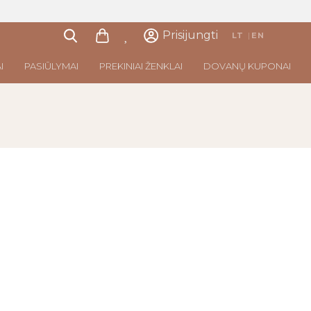
Prisijungti
LT
|
EN
I
PASIŪLYMAI
PREKINIAI ŽENKLAI
DOVANŲ KUPONAI