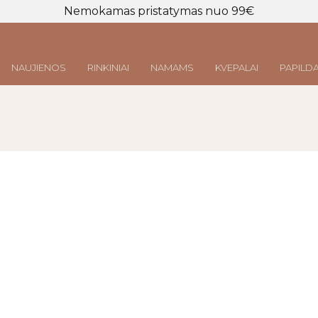
Nemokamas pristatymas nuo 99€
NAUJIENOS
RINKINIAI
NAMAMS
KVEPALAI
PAPILDA
Prisijungti
LT
|
EN