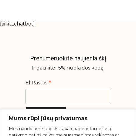
[aikit_chatbot]
Prenumeruokite naujienlaiškį
Ir gaukite -5% nuolaidos kodą!
*
El Paštas
Mums rūpi jūsų privatumas
Mes
naudojame
slapukus,
kad
pagerintume
jūsų
naršymo
patirtį,
teiktume
suasmenintas
reklamas
ar