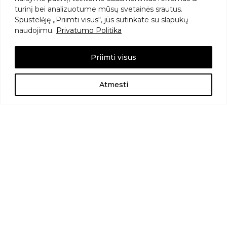
turinį
bei
analizuotume
mūsų
svetainės
srautus.
Spustelėję „
Priimti
visus“,
jūs
sutinkate
su
slapukų
Aukštos kokybės, inovatyvius odos priežiūros
naudojimu.
Privatumo Politika
sprendimai. Čia rasite viską nuo natūralių veido
serumų iki prabangių naktinių kremų, skirtų
Priimti visus
įvairiems odos tipams ir poreikiams
Atmesti
Naudingos nuorodos
Apie mane
Parduotuvė
Pristatymai
Grąžinimo politika
Ginčų sprendimo sąlygos
Taisyklės ir nuostatos
Susisiekti
Kontaktai