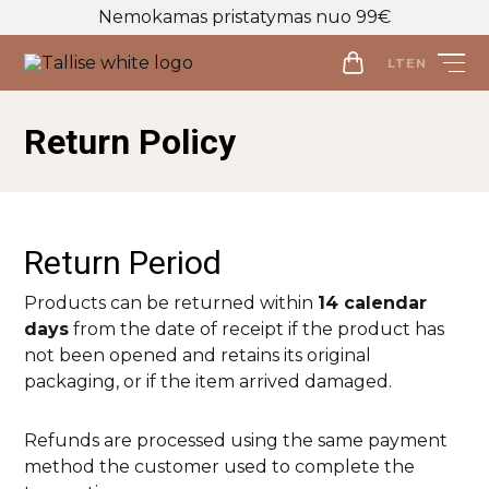
Nemokamas pristatymas nuo 99€
LT
EN
LT
EN
Return Policy
Parduotuvė
Veido priežiūra
Visos priemonės
Return Period
Kūno priežiūra
Makiažo valymo priemonės
Visos priemonės
Products can be returned within
14 calendar
Veido prausikliai
Makiažo Priemonės
days
from the date of receipt if the product has
Kūno prausikliai, šveitikliai
Veido šveitikliai
Visos priemonės
not been opened and retains its original
Kūno kremai ir losjonai
Plaukų priežiūros priemonės
Veido tonikai
Makiažo bazės
packaging, or if the item arrived damaged.
Kūno purškikliai
Visos priemonės
Veido serumai
Makiažo pagrindai ir maskuokliai
Apranga
Rankų kremai
Galvos odos šveitikliai
Refunds are processed using the same payment
Veido ampulės
Birios ir presuotos pudros
Apranga
Intymi priežiūra
Plaukų šampūnai
method the customer used to complete the
Naujienos
Veido kaukės
Veido kontūravimui
Palaidinės