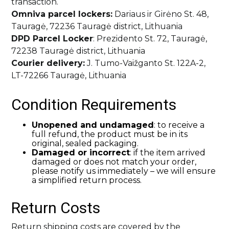
transaction.
Savaiminio įdegio priemonės kūnui
Plaukų kondicionieriai
Paakių kremai ir serumai
Skaistalai
Sportinės Liemenelės
Rinkiniai
Omniva parcel lockers:
Dariaus ir Girėno St. 48,
Anticeliulitinės priemonės
Plaukų kaukės ir ampulės
Paakių kaukės
Akių pieštukai
Sijonai
Tauragė, 72236 Tauragė district, Lithuania
Natūralūs dezodorantai
Plaukų kremai
Namams
DPD Parcel Locker
: Prezidento St. 72, Tauragė,
Kaklo kremai
Blakstienoms (tušai, serumai)
Šortai
Vonios druskos
Nenuskalaujami kondicionieriai
72238 Tauragė district, Lithuania
Veido kremai
Antakių pieštukai
Kojinės
Kvepalai
Courier delivery:
J. Tumo-Vaižganto St. 122A-2,
Apsauga nuo saulės kūnui
Plaukų serumai ir aliejai
Lūpų priežiūra
Lūpų pieštukai
Tamprės
LT-72266 Tauragė, Lithuania
Apsauga nuo karščio
Papildai
Veido priežiūros aparatai
Lūpoms (lūpų dažai, blizgiai)
Plaukų formavimo priemonės
Condition Requirements
Apsauga nuo saulės veidui
Makiažo šepetėliai
Pasiūlymai
Plaukų šepečiai
Savaiminio įdegio priemonės veidui
Makiažo rinkiniai
Unopened and undamaged
: to receive a
Rinkiniai su nuolaida
Prekiniai ženklai
full refund, the product must be in its
original, sealed packaging.
Dovanų kuponai
Damaged or incorrect
: if the item arrived
damaged or does not match your order,
please notify us immediately – we will ensure
VISOS PREKĖS
a simplified return process.
Return Costs
Return shipping costs are covered by the