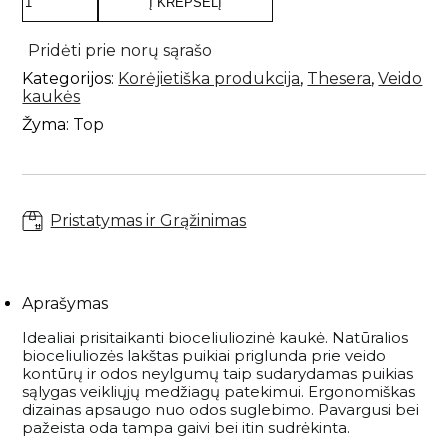
Į KREPŠELĮ
Savaiminio įdegio priemonės kūnui
Plaukų kondicionieriai
kiekis:
Paakių kremai ir serumai
Skaistalai
Sportinės Liemenelės
Rinkiniai
THESERA
Anticeliulitinės priemonės
Plaukų kaukės ir ampulės
SUPERBLY
Pridėti prie norų sąrašo
Paakių kaukės
Akių pieštukai
Sijonai
SHAPE
Natūralūs dezodorantai
Plaukų kremai
Namams
Kategorijos:
Korėjietiška produkcija
,
Thesera
,
Veido
HOLDING
Kaklo kremai
Blakstienoms (tušai, serumai)
Šortai
Vonios druskos
Nenuskalaujami kondicionieriai
kaukės
KAUKĖ,
Veido kremai
Antakių pieštukai
Kojinės
Kvepalai
1x25
Žyma:
Top
Apsauga nuo saulės kūnui
Plaukų serumai ir aliejai
G
Lūpų priežiūra
Lūpų pieštukai
Tamprės
Apsauga nuo karščio
Papildai
Veido priežiūros aparatai
Lūpoms (lūpų dažai, blizgiai)
Plaukų formavimo priemonės
Apsauga nuo saulės veidui
Makiažo šepetėliai
Pasiūlymai
Plaukų šepečiai
Pristatymas ir Grąžinimas
Savaiminio įdegio priemonės veidui
Makiažo rinkiniai
Rinkiniai su nuolaida
Prekiniai ženklai
Dovanų kuponai
Aprašymas
Idealiai prisitaikanti bioceliuliozinė kaukė. Natūralios
VISOS PREKĖS
bioceliuliozės lakštas puikiai priglunda prie veido
kontūrų ir odos neylgumų taip sudarydamas puikias
sąlygas veikliųjų medžiagų patekimui. Ergonomiškas
dizainas apsaugo nuo odos suglebimo. Pavargusi bei
pažeista oda tampa gaivi bei itin sudrėkinta.