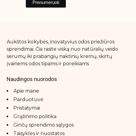
Aukštos kokybės, inovatyvius odos priežiūros
sprendimai. Čia rasite viską nuo natūralių veido
serumų iki prabangių naktinių kremų, skirtų
įvairiems odos tipams ir poreikiams
Naudingos nuorodos
Apie mane
Parduotuvė
Pristatymai
Grąžinimo politika
Ginčų sprendimo sąlygos
Taisyklės ir nuostatos