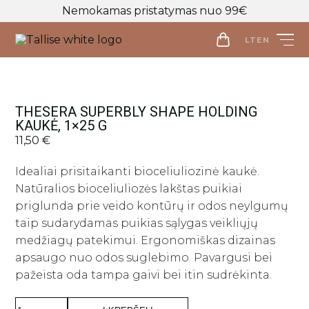
Nemokamas pristatymas nuo 99€
LT
EN
LT
EN
Parduotuvė
THESERA SUPERBLY SHAPE HOLDING
KAUKĖ, 1×25 G
11,50
Veido priežiūra
€
Visos priemonės
Idealiai prisitaikanti bioceliuliozinė kaukė.
Kūno priežiūra
Makiažo valymo priemonės
Natūralios bioceliuliozės lakštas puikiai
Visos priemonės
Veido prausikliai
Makiažo Priemonės
priglunda prie veido kontūrų ir odos neylgumų
Kūno prausikliai, šveitikliai
Veido šveitikliai
Visos priemonės
taip sudarydamas puikias sąlygas veikliųjų
Kūno kremai ir losjonai
Plaukų priežiūros priemonės
medžiagų patekimui. Ergonomiškas dizainas
Veido tonikai
Makiažo bazės
Kūno purškikliai
Visos priemonės
apsaugo nuo odos suglebimo. Pavargusi bei
Veido serumai
Makiažo pagrindai ir maskuokliai
Apranga
Rankų kremai
Galvos odos šveitikliai
pažeista oda tampa gaivi bei itin sudrėkinta.
Veido ampulės
Birios ir presuotos pudros
Apranga
Intymi priežiūra
Plaukų šampūnai
Naujienos
produkto
Veido kaukės
Veido kontūravimui
Palaidinės