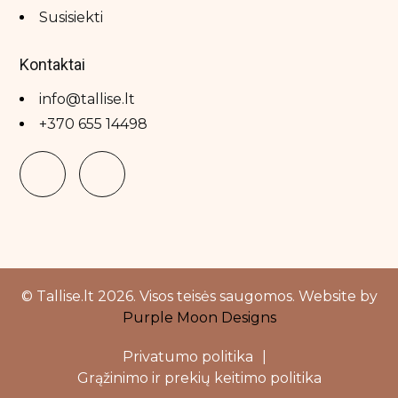
Susisiekti
Kontaktai
info@tallise.lt
+370 655 14498
© Tallise.lt 2026. Visos teisės saugomos. Website by
Purple Moon Designs
Privatumo politika
|
Grąžinimo ir prekių keitimo politika