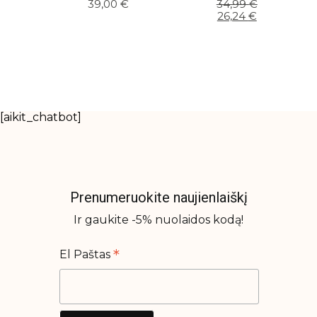
Original
Current
39,00
€
34,99
€
price
price
26,24
€
was:
is:
34,99 €.
26,24 €.
[aikit_chatbot]
Prenumeruokite naujienlaiškį
Ir gaukite -5% nuolaidos kodą!
*
El Paštas