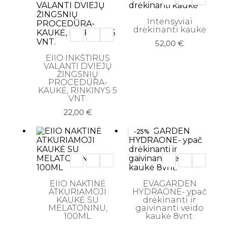
Intensyviai
drėkinanti kaukė
52,00
€
EIIO INKŠTIRUS
VALANTI DVIEJŲ
ŽINGSNIŲ
PROCEDŪRA-
KAUKĖ, RINKINYS 5
VNT.
22,00
€
-25%
EIIO NAKTINĖ
EVAGARDEN
ATKURIAMOJI
HYDRAONE- ypač
KAUKĖ SU
drėkinanti ir
MELATONINU,
gaivinanti veido
100ML
kaukė 8vnt.