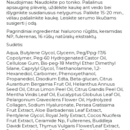
Naudojimas: Naudokite po toniko. Pašalinus
apsauginę plėvelę, uždėkite kaukę ant veido bei
išlyginkite susidariusius nelygumus. Palikite 15-20 min.,
vėliau pašalinkite kaukę. Leiskite serumo likučiams
susigerti į odą.
Pagrindiniai ingredientai: hialurono rūgštis, keramidas
NP, fulerenas, 16 rūšių natūralių ekstraktų.
Sudėtis:
Aqua, Butylene Glycol, Glycerin, Peg/Ppg-17/6
Copolymer, Peg-60 Hydrogenated Castor Oil,
Cellulose Gum, Bis-peg-18 Methyl Ether Dimethyl
Silane, Caprylyl Glycol, Triethanolamine, 1,2-
Hexanediol, Carbomer, Phenoxyethanol,
Propanediol, Disodium Edta, Beta-glucan, Citrus
Aurantium Bergamia Fruit Oil, Helianthus Annuus
Seed Oil, Citrus Limon Peel Oil, Citrus Grandis Peel Oil,
Mentha Viridis Leaf Oil, Eucalyptus Globulus Leaf Oil,
Pelargonium Graveolens Flower Oil, Hydrolyzed
Collagen, Sodium Hyaluronate, Persea Gratissima
Fruit Extract, Aloe Barbadensis Leaf Extract,
Pentylene Glycol, Royal Jelly Extract, Cocos Nucifera
Fruit Extract, Ceramide Np, Fullerenes, Buddleja
Davidii Extract, Thymus Vulgaris Flower/Leaf Extract,