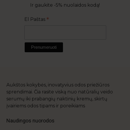
Ir gaukite -5% nuolaidos kodą!
*
El Paštas
Aukštos kokybės, inovatyvius odos priežiūros
sprendimai. Čia rasite viską nuo natūralių veido
serumų iki prabangių naktinių kremų, skirtų
įvairiems odos tipams ir poreikiams
Naudingos nuorodos