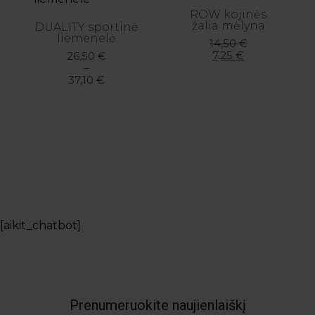
ROW kojinės
žalia mėlyna
DUALITY sportinė
liemenelė
Original
Current
14,50
€
price
price
Price
7,25
€
26,50
€
was:
is:
range:
–
14,50 €.
7,25 €.
26,50 €
37,10
€
through
37,10 €
[aikit_chatbot]
Prenumeruokite naujienlaiškį