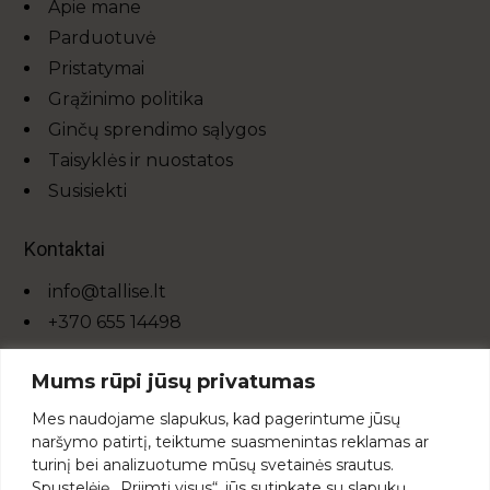
Apie mane
Parduotuvė
Pristatymai
Grąžinimo politika
Ginčų sprendimo sąlygos
Taisyklės ir nuostatos
Susisiekti
Kontaktai
info@tallise.lt
+370 655 14498
Mums rūpi jūsų privatumas
Mes
naudojame
slapukus,
kad
pagerintume
jūsų
naršymo
patirtį,
teiktume
suasmenintas
reklamas
ar
turinį
bei
analizuotume
mūsų
svetainės
srautus.
Spustelėję „
Priimti
visus“,
jūs
sutinkate
su
slapukų