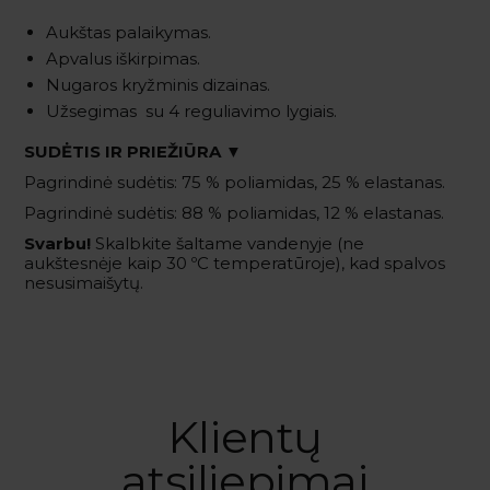
Aukštas palaikymas.
Apvalus iškirpimas.
Nugaros kryžminis dizainas.
Užsegimas su 4 reguliavimo lygiais.
SUDĖTIS IR PRIEŽIŪRA ▼
Pagrindinė sudėtis: 75 % poliamidas, 25 % elastanas.
Pagrindinė sudėtis: 88 % poliamidas, 12 % elastanas.
Svarbu!
Skalbkite šaltame vandenyje (ne
aukštesnėje kaip 30 ºC temperatūroje), kad spalvos
nesusimaišytų.
Klientų
atsiliepimai