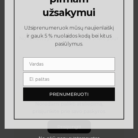
0 atsiliepimai
užsakymui
Užsiprenumeruok mūsų naujienlaiškį
ir gauk 5 % nuolaidos kodą bei kitus
No reviews yet. Be the first to share your
pasiūlymus.
experience.
Vardas
Vardas
El. paštas
El.
paštas
PRENUMERUOTI
Norėdami palikti atsiliepimą,
prisijunkite prie savo paskyros.
Prisijungti