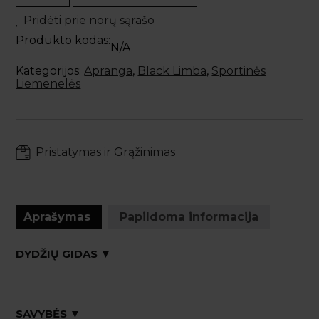
TAO
Pridėti prie norų sąrašo
sportinė
liemenelė
Produkto kodas:
N/A
Kategorijos:
Apranga
,
Black Limba
,
Sportinės
Liemenelės
Pristatymas ir Grąžinimas
Aprašymas
Papildoma informacija
DYDŽIŲ GIDAS ▼
SAVYBĖS ▼