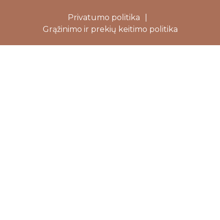
Privatumo politika
|
Grąžinimo ir prekių keitimo politika
Close
this
modu
Dovanojame 5%
nuolaidą Jūsų
pirmam
užsakymui