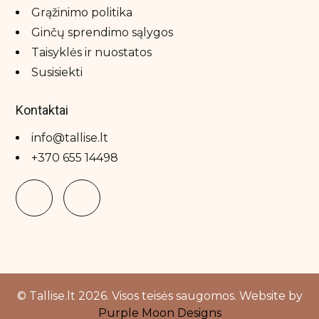
Grąžinimo politika
Ginčų sprendimo sąlygos
Taisyklės ir nuostatos
Susisiekti
Kontaktai
info@tallise.lt
+370 655 14498
© Tallise.lt 2026. Visos teisės saugomos. Website by
Purple Moon Designs