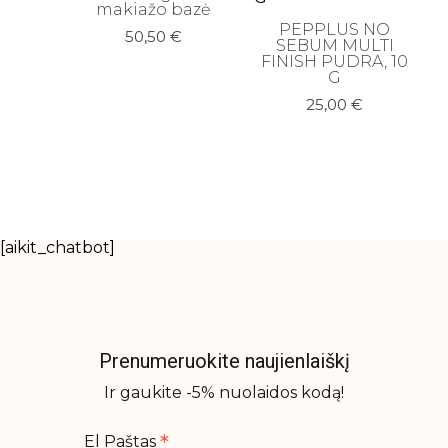
makiažo bazė
PEPPLUS NO
50,50
€
SEBUM MULTI
FINISH PUDRA, 10
G
25,00
€
[aikit_chatbot]
Prenumeruokite naujienlaiškį
Ir gaukite -5% nuolaidos kodą!
*
El Paštas