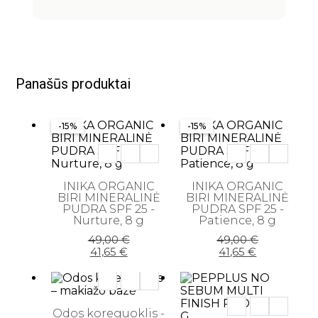
Panašūs produktai
-15%
-15%
INIKA ORGANIC
INIKA ORGANIC
BIRI MINERALINĖ
BIRI MINERALINĖ
PUDRA SPF 25 -
PUDRA SPF 25 -
Nurture, 8 g
Patience, 8 g
Original
Current
Original
Current
49,00
€
49,00
€
price
price
price
price
41,65
€
41,65
€
was:
is:
was:
is:
49,00 €.
41,65 €.
49,00 €.
41,65 €.
Odos koreguoklis -