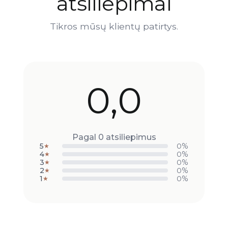
atsiliepimai
Tikros mūsų klientų patirtys.
0,0
Pagal 0 atsiliepimus
5
0%
★
4
0%
★
3
0%
★
2
0%
★
1
0%
★