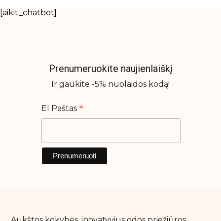
[aikit_chatbot]
Prenumeruokite naujienlaiškį
Ir gaukite -5% nuolaidos kodą!
*
El Paštas
Aukštos kokybės, inovatyvius odos priežiūros