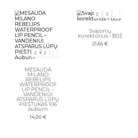
Svajonių
korektorius - B03
21,65
€
MESAUDA
MILANO
REBELIPS
WATERPROOF
LIP PENCIL –
VANDENIUI
ATSPARUS LŪPŲ
PIEŠTUKAS 106
Auburn
14,00
€