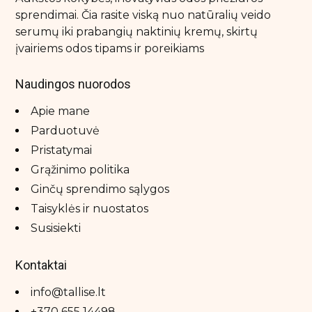
sprendimai. Čia rasite viską nuo natūralių veido
serumų iki prabangių naktinių kremų, skirtų
įvairiems odos tipams ir poreikiams
Naudingos nuorodos
Apie mane
Parduotuvė
Pristatymai
Grąžinimo politika
Ginčų sprendimo sąlygos
Taisyklės ir nuostatos
Susisiekti
Kontaktai
info@tallise.lt
+370 655 14498