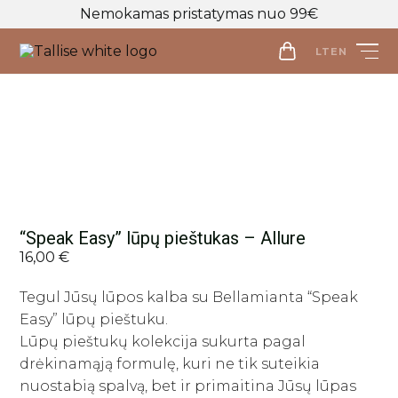
Nemokamas pristatymas nuo 99€
LT
EN
LT
EN
Parduotuvė
Veido priežiūra
Visos priemonės
Kūno priežiūra
Makiažo valymo priemonės
“Speak Easy” lūpų pieštukas – Allure
Visos priemonės
Veido prausikliai
16,00
€
Makiažo Priemonės
Kūno prausikliai, šveitikliai
Veido šveitikliai
Visos priemonės
Kūno kremai ir losjonai
Tegul Jūsų lūpos kalba su Bellamianta “Speak
Plaukų priežiūros priemonės
Veido tonikai
Makiažo bazės
Easy” lūpų pieštuku.
Kūno purškikliai
Visos priemonės
Veido serumai
Makiažo pagrindai ir maskuokliai
Apranga
Lūpų pieštukų kolekcija sukurta pagal
Rankų kremai
Galvos odos šveitikliai
Veido ampulės
Birios ir presuotos pudros
Apranga
drėkinamąją formulę, kuri ne tik suteikia
Intymi priežiūra
Plaukų šampūnai
Naujienos
nuostabią spalvą, bet ir primaitina Jūsų lūpas
Veido kaukės
Veido kontūravimui
Palaidinės