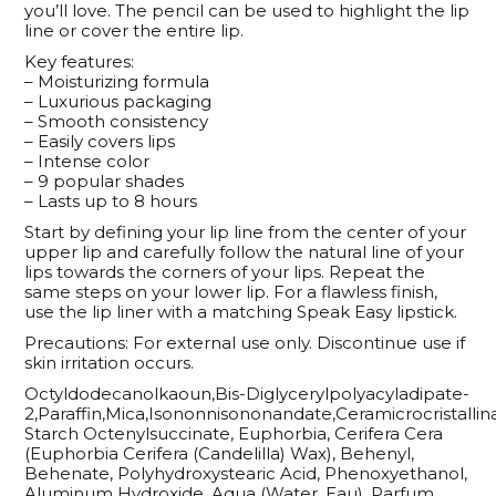
you’ll love. The pencil can be used to highlight the lip
line or cover the entire lip.
Key features:
– Moisturizing formula
– Luxurious packaging
– Smooth consistency
– Easily covers lips
– Intense color
– 9 popular shades
– Lasts up to 8 hours
Start by defining your lip line from the center of your
upper lip and carefully follow the natural line of your
lips towards the corners of your lips. Repeat the
same steps on your lower lip. For a flawless finish,
use the lip liner with a matching Speak Easy lipstick.
Precautions: For external use only. Discontinue use if
skin irritation occurs.
Octyldodecanolkaoun,Bis-Diglycerylpolyacyladipate-
2,Paraffin,Mica,Isononnisononandate,Ceramicrocristallin
Starch Octenylsuccinate, Euphorbia, Cerifera Cera
(Euphorbia Cerifera (Candelilla) Wax), Behenyl,
Behenate, Polyhydroxystearic Acid, Phenoxyethanol,
Aluminum Hydroxide, Aqua (Water, Eau), Parfum,