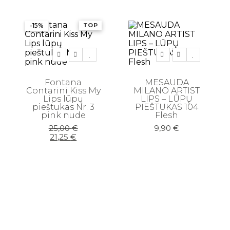
-15%
TOP
Fontana
MESAUDA
Contarini Kiss My
MILANO ARTIST
Lips lūpų
LIPS – LŪPŲ
pieštukas Nr. 3
PIEŠTUKAS 104
pink nude
Flesh
Original
Current
25,00
€
9,90
€
price
price
21,25
€
was:
is:
25,00 €.
21,25 €.