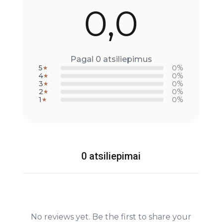
0,0
Pagal 0 atsiliepimus
5
0%
★
4
0%
★
3
0%
★
2
0%
★
1
0%
★
0 atsiliepimai
No reviews yet. Be the first to share your