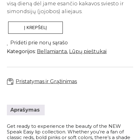
Savaiminio įdegio priemonės kūnui
Plaukų kondicionieriai
visą dieną dėl jame esančio kakavos sviesto ir
Paakių kremai ir serumai
Skaistalai
Sportinės Liemenelės
Rinkiniai
Anticeliulitinės priemonės
Plaukų kaukės ir ampulės
simondsijų (jojobos) aliejaus.
Paakių kaukės
Akių pieštukai
Sijonai
Natūralūs dezodorantai
Plaukų kremai
Namams
Kaklo kremai
Blakstienoms (tušai, serumai)
Šortai
Į KREPŠELĮ
Vonios druskos
Nenuskalaujami kondicionieriai
produkto
Veido kremai
Antakių pieštukai
Kojinės
kiekis:
Kvepalai
Apsauga nuo saulės kūnui
Plaukų serumai ir aliejai
“Speak
Pridėti prie norų sąrašo
Lūpų priežiūra
Lūpų pieštukai
Tamprės
Easy”
Apsauga nuo karščio
Papildai
Kategorijos:
Bellamianta
,
Lūpų pieštukai
lūpų
Veido priežiūros aparatai
Lūpoms (lūpų dažai, blizgiai)
Plaukų formavimo priemonės
pieštukas
Apsauga nuo saulės veidui
Makiažo šepetėliai
-
Pasiūlymai
Plaukų šepečiai
Allure
Savaiminio įdegio priemonės veidui
Makiažo rinkiniai
Rinkiniai su nuolaida
Prekiniai ženklai
Pristatymas ir Grąžinimas
Dovanų kuponai
VISOS PREKĖS
Aprašymas
Get ready to experience the beauty of the NEW
Speak Easy lip collection. Whether you’re a fan of
classic reds, bold pinks or soft colors, there’s a shade