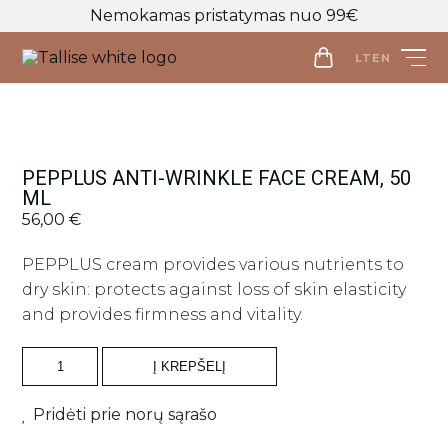
Nemokamas pristatymas nuo 99€
LT
EN
LT
EN
Parduotuvė
PEPPLUS ANTI-WRINKLE FACE CREAM, 50
ML
Veido priežiūra
56,00
€
Visos priemonės
Kūno priežiūra
Makiažo valymo priemonės
PEPPLUS cream provides various nutrients to
Visos priemonės
Veido prausikliai
dry skin: protects against loss of skin elasticity
Makiažo Priemonės
Kūno prausikliai, šveitikliai
and provides firmness and vitality.
Veido šveitikliai
Visos priemonės
Kūno kremai ir losjonai
Plaukų priežiūros priemonės
Veido tonikai
Makiažo bazės
produkto
Kūno purškikliai
Visos priemonės
Į KREPŠELĮ
kiekis:
Veido serumai
Makiažo pagrindai ir maskuokliai
Apranga
PEPPLUS
Rankų kremai
Galvos odos šveitikliai
ANTI-
Veido ampulės
Birios ir presuotos pudros
Apranga
Pridėti prie norų sąrašo
Intymi priežiūra
Plaukų šampūnai
WRINKLE
Naujienos
Veido kaukės
Veido kontūravimui
Palaidinės
FACE