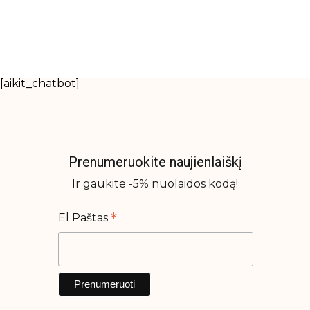
[aikit_chatbot]
Prenumeruokite naujienlaiškį
Ir gaukite -5% nuolaidos kodą!
*
El Paštas