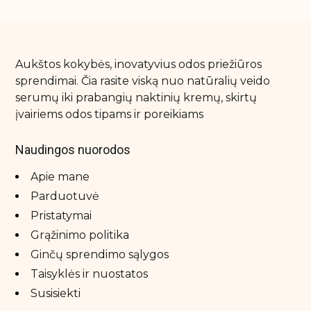
Aukštos kokybės, inovatyvius odos priežiūros
sprendimai. Čia rasite viską nuo natūralių veido
serumų iki prabangių naktinių kremų, skirtų
įvairiems odos tipams ir poreikiams
Naudingos nuorodos
Apie mane
Parduotuvė
Pristatymai
Grąžinimo politika
Ginčų sprendimo sąlygos
Taisyklės ir nuostatos
Susisiekti