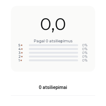
0,0
Pagal 0 atsiliepimus
5
0%
★
4
0%
★
3
0%
★
2
0%
★
1
0%
★
0 atsiliepimai