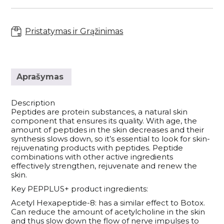
Savaiminio įdegio priemonės kūnui
Plaukų kondicionieriai
CREAM,
Paakių kremai ir serumai
Skaistalai
Sportinės Liemenelės
Rinkiniai
50
Anticeliulitinės priemonės
Plaukų kaukės ir ampulės
ML
Paakių kaukės
Akių pieštukai
Sijonai
Pristatymas ir Grąžinimas
Natūralūs dezodorantai
Plaukų kremai
Namams
Kaklo kremai
Blakstienoms (tušai, serumai)
Šortai
Vonios druskos
Nenuskalaujami kondicionieriai
Veido kremai
Antakių pieštukai
Kojinės
Kvepalai
Apsauga nuo saulės kūnui
Plaukų serumai ir aliejai
Lūpų priežiūra
Lūpų pieštukai
Tamprės
Aprašymas
Apsauga nuo karščio
Papildai
Veido priežiūros aparatai
Lūpoms (lūpų dažai, blizgiai)
Plaukų formavimo priemonės
Apsauga nuo saulės veidui
Makiažo šepetėliai
Description
Pasiūlymai
Plaukų šepečiai
Peptides are protein substances, a natural skin
Savaiminio įdegio priemonės veidui
Makiažo rinkiniai
component that ensures its quality. With age, the
Rinkiniai su nuolaida
Prekiniai ženklai
amount of peptides in the skin decreases and their
synthesis slows down, so it’s essential to look for skin-
rejuvenating products with peptides. Peptide
Dovanų kuponai
combinations with other active ingredients
effectively strengthen, rejuvenate and renew the
skin.
VISOS PREKĖS
Key PEPPLUS+ product ingredients:
Acetyl Hexapeptide-8: has a similar effect to Botox.
Can reduce the amount of acetylcholine in the skin
and thus slow down the flow of nerve impulses to