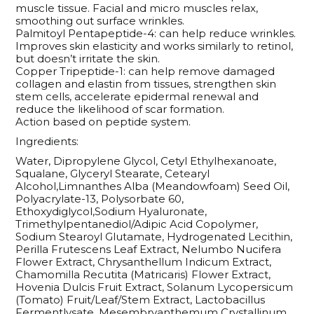
muscle tissue. Facial and micro muscles relax,
smoothing out surface wrinkles.
Palmitoyl Pentapeptide-4: can help reduce wrinkles.
Improves skin elasticity and works similarly to retinol,
but doesn’t irritate the skin.
Copper Tripeptide-1: can help remove damaged
collagen and elastin from tissues, strengthen skin
stem cells, accelerate epidermal renewal and
reduce the likelihood of scar formation.
Action based on peptide system.
Ingredients:
Water, Dipropylene Glycol, Cetyl Ethylhexanoate,
Squalane, Glyceryl Stearate, Cetearyl
Alcohol,Limnanthes Alba (Meandowfoam) Seed Oil,
Polyacrylate-13, Polysorbate 60,
Ethoxydiglycol,Sodium Hyaluronate,
Trimethylpentanediol/Adipic Acid Copolymer,
Sodium Stearoyl Glutamate, Hydrogenated Lecithin,
Perilla Frutescens Leaf Extract, Nelumbo Nucifera
Flower Extract, Chrysanthellum Indicum Extract,
Chamomilla Recutita (Matricaris) Flower Extract,
Hovenia Dulcis Fruit Extract, Solanum Lycopersicum
(Tomato) Fruit/Leaf/Stem Extract, Lactobacillus
Fermentlysate, Mesembryanthemum Crystallinum