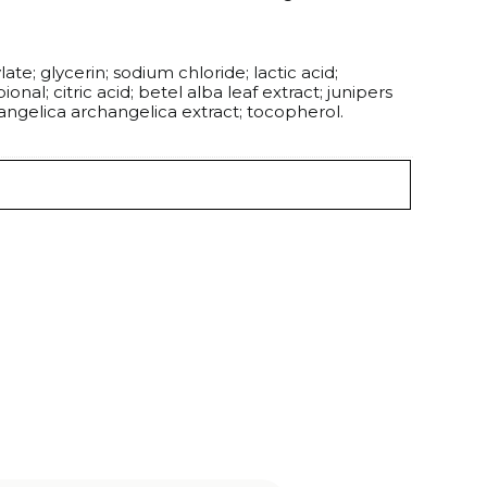
te; glycerin; sodium chloride; lactic acid;
l; citric acid; betel alba leaf extract; junipers
angelica archangelica extract; tocopherol.