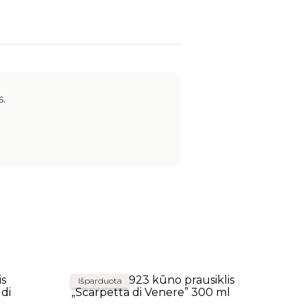
s.
Išparduota