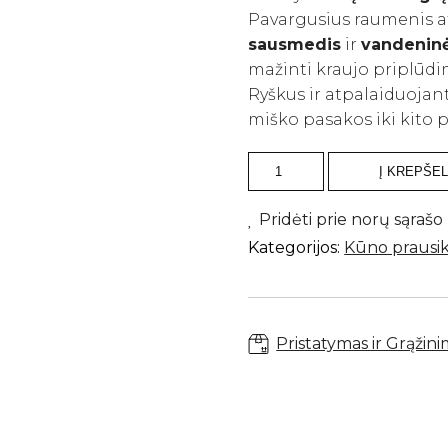
Pavargusius raumenis 
sausmedis
ir
vandeninė
mažinti kraujo priplūdi
Ryškus ir atpalaiduojant
miško pasakos iki kito p
produkto
Į KREPŠEL
kiekis:
PARCO
1923
Pridėti prie norų sąrašo
švelnus
Kategorijos:
Kūno prausikli
kūno
prausiklis
500
ml
Pristatymas ir Grąžin