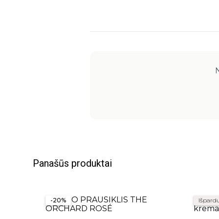
N
Panašūs produktai
-20%
Išpard