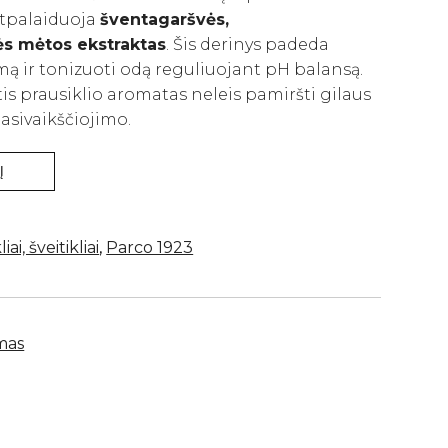
atpalaiduoja
šventagaršvės,
s mėtos ekstraktas
. Šis derinys padeda
mą ir tonizuoti odą reguliuojant pH balansą.
is prausiklio aromatas neleis pamiršti gilaus
asivaikščiojimo.
Į
ai, šveitikliai
,
Parco 1923
imas