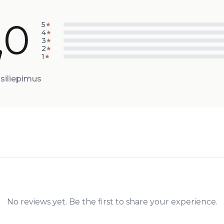
,0
5
★
4
★
3
★
2
★
1
★
siliepimus
No reviews yet. Be the first to share your experience.