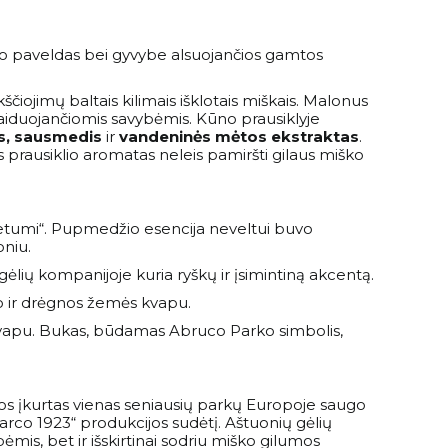
iško paveldas bei gyvybe alsuojančios gamtos
ščiojimų baltais kilimais išklotais miškais. Malonus
palaiduojančiomis savybėmis. Kūno prausiklyje
s, sausmedis
ir
vandeninės mėtos ekstraktas
.
s prausiklio aromatas neleis pamiršti gilaus miško
lietumi“. Pupmedžio esencija neveltui buvo
oniu.
gėlių kompanijoje kuria ryškų ir įsimintiną akcentą.
o ir drėgnos žemės kvapu.
mu kvapu. Bukas, būdamas Abruco Parko simbolis,
imos įkurtas vienas seniausių parkų Europoje saugo
„Parco 1923“ produkcijos sudėtį. Aštuonių gėlių
mis, bet ir išskirtinai sodriu miško gilumos