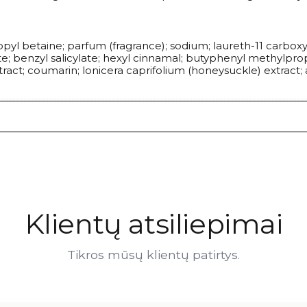
yl betaine; parfum (fragrance); sodium; laureth-11 carboxyla
benzyl salicylate; hexyl cinnamal; butyphenyl methylpropiona
ract; coumarin; lonicera caprifolium (honeysuckle) extract; 
Klientų atsiliepimai
Tikros mūsų klientų patirtys.