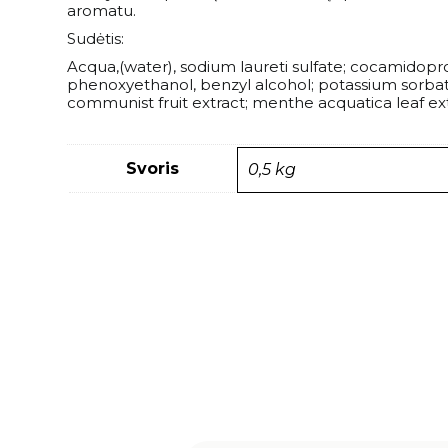
aromatu.
Sudėtis:
Acqua,(water), sodium laureti sulfate; cocamidoprop
phenoxyethanol, benzyl alcohol; potassium sorbate; 
communist fruit extract; menthe acquatica leaf ext
Svoris
0,5 kg