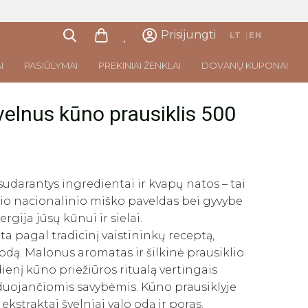
Prisijungti
LT
|
EN
I
PASIŪLYMAI
PREKINIAI ŽENKLAI
DOVANŲ KUPONAI
elnus kūno prausiklis 500
sudarantys ingredientai ir kvapų natos – tai
cio nacionalinio miško paveldas bei gyvybe
gija jūsų kūnui ir sielai.
rta pagal tradicinį vaistininkų receptą,
odą. Malonus aromatas ir šilkinė prausiklio
ienį kūno priežiūros ritualą vertingais
iduojančiomis savybėmis. Kūno prausiklyje
ekstraktai švelniai valo odą ir poras.