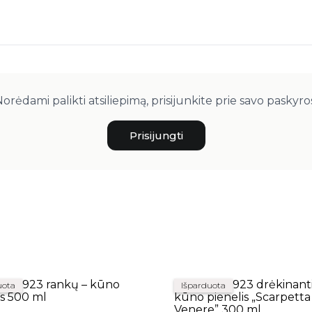
orėdami palikti atsiliepimą, prisijunkite prie savo paskyro
Prisijungti
uota
Išparduota