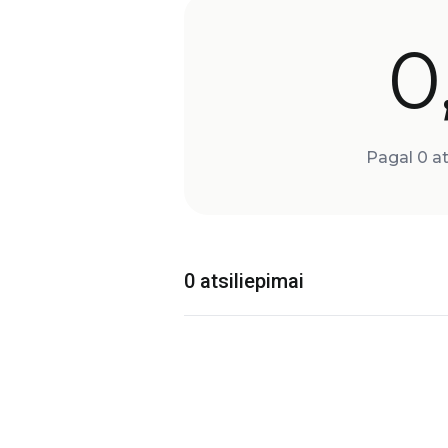
0
Pagal 0 at
0 atsiliepimai