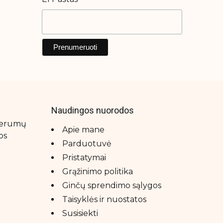
*
Naudingos nuorodos
 serumų
Apie mane
os
Parduotuvė
Pristatymai
Grąžinimo politika
Ginčų sprendimo sąlygos
Taisyklės ir nuostatos
Susisiekti