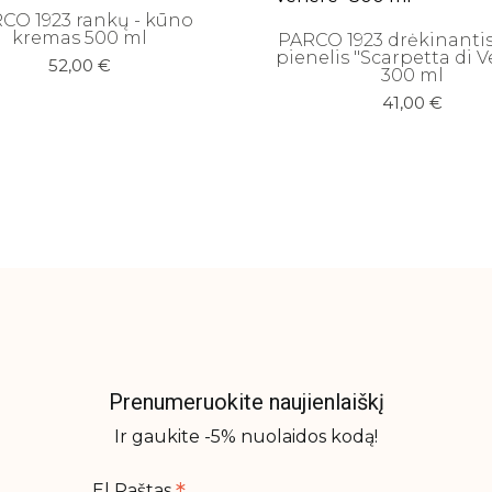
CO 1923 rankų - kūno
kremas 500 ml
PARCO 1923 drėkinanti
pienelis "Scarpetta di 
52,00
€
300 ml
41,00
€
Prenumeruokite naujienlaiškį
Ir gaukite -5% nuolaidos kodą!
El Paštas