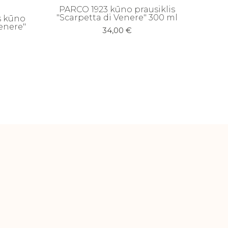
PARCO 1923 kūno prausiklis
"Scarpetta di Venere" 300 ml
s kūno
Venere"
34,00
€