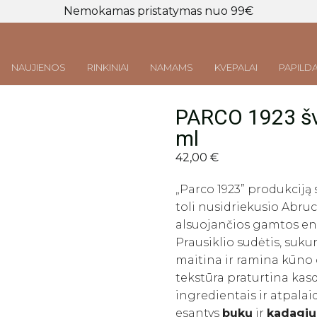
Nemokamas pristatymas nuo 99€
NAUJIENOS
RINKINIAI
NAMAMS
KVEPALAI
PAPILDA
PARCO 1923 šv
Prisijungti
LT
|
EN
ml
42,00
€
„Parco 1923” produkciją 
toli nusidriekusio Abru
alsuojančios gamtos ener
Prausiklio sudėtis, suku
maitina ir ramina kūno 
tekstūra praturtina kasd
ingredientais ir atpala
esantys
bukų
ir
kadagių