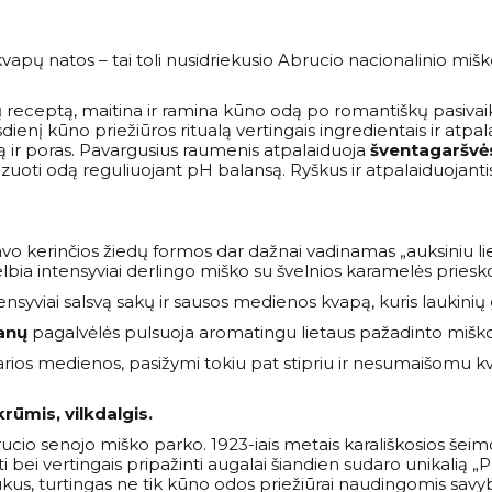
 kvapų natos – tai toli nusidriekusio Abrucio nacionalinio m
nkų receptą, maitina ir ramina kūno odą po romantiškų pasivaik
asdienį kūno priežiūros ritualą vertingais ingredientais ir at
dą ir poras. Pavargusius raumenis atpalaiduoja
šventagaršvė
izuoti odą reguliuojant pH balansą. Ryškus ir atpalaiduojanti
 savo kerinčios žiedų formos dar dažnai vadinamas „auksiniu 
ia intensyviai derlingo miško su švelnios karamelės priesk
ensyviai salsvą sakų ir sausos medienos kvapą, kuris laukinių 
anų
pagalvėlės pulsuoja aromatingu lietaus pažadinto mišk
 patvarios medienos, pasižymi tokiu pat stipriu ir nesumaišo
krūmis, vilkdalgis.
Abrucio senojo miško parko. 1923-iais metais karališkosios še
ti bei vertingais pripažinti augalai šiandien sudaro unikalią 
kus, turtingas ne tik kūno odos priežiūrai naudingomis savybė