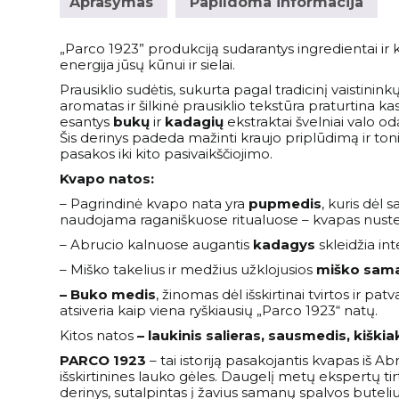
Aprašymas
Papildoma informacija
„Parco 1923” produkciją sudarantys ingredientai ir
energija jūsų kūnui ir sielai.
Prausiklio sudėtis, sukurta pagal tradicinį vaistini
aromatas ir šilkinė prausiklio tekstūra praturtina k
esantys
bukų
ir
kadagių
ekstraktai švelniai valo o
Šis derinys padeda mažinti kraujo priplūdimą ir ton
pasakos iki kito pasivaikščiojimo.
Kvapo natos:
– Pagrindinė kvapo nata yra
pupmedis
, kuris dėl
naudojama raganiškuose ritualuose – kvapas nustelb
– Abrucio kalnuose augantis
kadagys
skleidžia int
– Miško takelius ir medžius užklojusios
miško sam
– Buko medis
, žinomas dėl išskirtinai tvirtos ir
atsiveria kaip viena ryškiausių „Parco 1923“ natų.
Kitos natos
– laukinis salieras, sausmedis, kiškia
PARCO 1923
– tai istoriją pasakojantis kvapas iš 
išskirtinines lauko gėles. Daugelį metų ekspertų tir
derinys, sutalpintas į žavius samanų spalvos buteliu