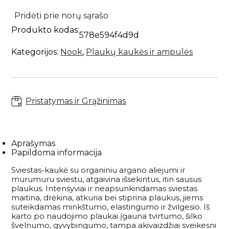
Savaiminio įdegio priemonės kūnui
Plaukų kondicionieriai
SECRET
Paakių kremai ir serumai
Skaistalai
Sportinės Liemenelės
Rinkiniai
MIRACLE
Pridėti prie norų sąrašo
Anticeliulitinės priemonės
Plaukų kaukės ir ampulės
BUTTER
Paakių kaukės
Akių pieštukai
Sijonai
Produkto kodas:
atkuriamasis
Natūralūs dezodorantai
Plaukų kremai
578e594f4d9d
Namams
Kaklo kremai
Blakstienoms (tušai, serumai)
Šortai
maitinantis
Vonios druskos
Nenuskalaujami kondicionieriai
sviestas
Kategorijos:
Nook
,
Plaukų kaukės ir ampulės
Veido kremai
Antakių pieštukai
Kojinės
Kvepalai
Apsauga nuo saulės kūnui
Plaukų serumai ir aliejai
Lūpų priežiūra
Lūpų pieštukai
Tamprės
Apsauga nuo karščio
Papildai
Veido priežiūros aparatai
Lūpoms (lūpų dažai, blizgiai)
Plaukų formavimo priemonės
Pristatymas ir Grąžinimas
Apsauga nuo saulės veidui
Makiažo šepetėliai
Pasiūlymai
Plaukų šepečiai
Savaiminio įdegio priemonės veidui
Makiažo rinkiniai
Rinkiniai su nuolaida
Prekiniai ženklai
Aprašymas
Dovanų kuponai
Papildoma informacija
Sviestas-kaukė su organiniu argano aliejumi ir
VISOS PREKĖS
murumuru sviestu, atgaivina išsekintus, itin sausus
plaukus. Intensyviai ir neapsunkindamas sviestas
maitina, drėkina, atkuria bei stiprina plaukus, jiems
suteikdamas minkštumo, elastingumo ir žvilgesio. Iš
karto po naudojimo plaukai įgauna tvirtumo, šilko
švelnumo, gyvybingumo, tampa akivaizdžiai sveikesni