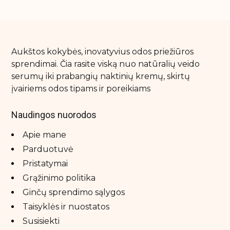
Aukštos kokybės, inovatyvius odos priežiūros
sprendimai. Čia rasite viską nuo natūralių veido
serumų iki prabangių naktinių kremų, skirtų
įvairiems odos tipams ir poreikiams
Naudingos nuorodos
Apie mane
Parduotuvė
Pristatymai
Grąžinimo politika
Ginčų sprendimo sąlygos
Taisyklės ir nuostatos
Susisiekti