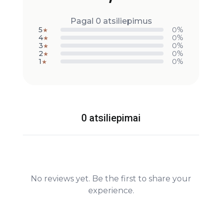
Pagal 0 atsiliepimus
5
0%
★
4
0%
★
3
0%
★
2
0%
★
1
0%
★
0 atsiliepimai
No reviews yet. Be the first to share your
experience.