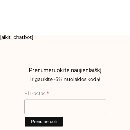
[aikit_chatbot]
Prenumeruokite naujienlaiškį
Ir gaukite -5% nuolaidos kodą!
*
El Paštas