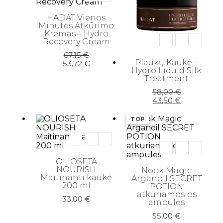
HADAT Vienos
Minutės Atkūrimo
Kremas – Hydro
Recovery Cream
Original
Current
67,15
€
Plaukų Kaukė –
price
price
53,72
€
Hydro Liquid Silk
was:
is:
Treatment
67,15 €.
53,72 €.
Original
Current
58,00
€
price
price
43,50
€
was:
is:
58,00 €.
43,50 €.
TOP
OLIOSETA
NOURISH
Nook Magic
Maitinanti kaukė
Arganoil SECRET
200 ml
POTION
atkuriamosios
33,00
€
ampulės
55,00
€