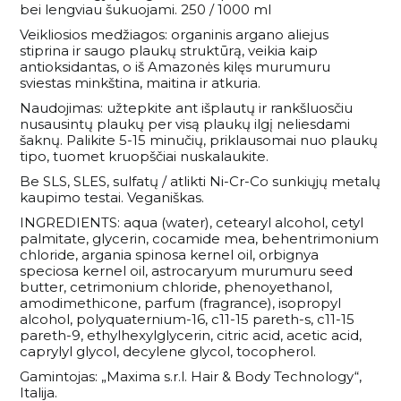
bei lengviau šukuojami. 250 / 1000 ml
Veikliosios medžiagos: organinis argano aliejus
stiprina ir saugo plaukų struktūrą, veikia kaip
antioksidantas, o iš Amazonės kilęs murumuru
sviestas minkština, maitina ir atkuria.
Naudojimas: užtepkite ant išplautų ir rankšluosčiu
nusausintų plaukų per visą plaukų ilgį neliesdami
šaknų. Palikite 5-15 minučių, priklausomai nuo plaukų
tipo, tuomet kruopščiai nuskalaukite.
Be SLS, SLES, sulfatų / atlikti Ni-Cr-Co sunkiųjų metalų
kaupimo testai. Veganiškas.
INGREDIENTS: aqua (water), cetearyl alcohol, cetyl
palmitate, glycerin, cocamide mea, behentrimonium
chloride, argania spinosa kernel oil, orbignya
speciosa kernel oil, astrocaryum murumuru seed
butter, cetrimonium chloride, phenoyethanol,
amodimethicone, parfum (fragrance), isopropyl
alcohol, polyquaternium-16, c11-15 pareth-s, c11-15
pareth-9, ethylhexylglycerin, citric acid, acetic acid,
caprylyl glycol, decylene glycol, tocopherol.
Gamintojas: „Maxima s.r.l. Hair & Body Technology“,
Italija.