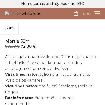
Nemokamas pristatymas nuo 99€
LT
EN
LT
EN
-20%
Parduotuvė
Morris 50ml
Original
Current
90,00
€
72,00
€
Veido priežiūra
price
price
Visos priemonės
Aštrus gaivumas užvaldo pojūčius ir įgauna pre-
was:
is:
Kūno priežiūra
Makiažo valymo priemonės
rafaelitišką žavesį, palikdamas ant odos
90,00 €.
72,00 €.
Visos priemonės
Veido prausikliai
antologinio žiemkenčio dvelksmą.
Makiažo Priemonės
Kūno prausikliai, šveitikliai
Viršutinės natos:
žalioji citrina, bergamotė,
Veido šveitikliai
Visos priemonės
Kūno kremai ir losjonai
Plaukų priežiūros priemonės
kvapiosios kanarės
Veido tonikai
Makiažo bazės
Kūno purškikliai
Visos priemonės
Vidurinės natos:
greifrutai, imbieras, rožinės
Veido serumai
Makiažo pagrindai ir maskuokliai
Apranga
uogos
Rankų kremai
Galvos odos šveitikliai
Veido ampulės
Birios ir presuotos pudros
Apranga
Bazinės natos:
žiemkenčiai, kedras,
Intymi priežiūra
Plaukų šampūnai
Naujienos
Veido kaukės
Veido kontūravimui
Palaidinės
sandalmedis