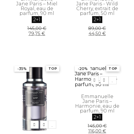
Jane Paris – Miel
Jane Paris - Wild
Royal, eau de
Cherry, extrait de
parfum, 90 ml
parfum, 50 ml
2+1
2+1
Original
Current
Original
Current
145,00
€
89,00
€
price
price
price
price
79,75
€
44,50
€
was:
is:
was:
is:
145,00 €.
79,75 €.
89,00 €.
44,50 €.
-35%
TOP
-20%
TOP
Emmanuelle
Jane Paris –
Harmonie, eau de
parfum, 90 ml
2+1
Original
Current
145,00
€
price
price
116,00
€