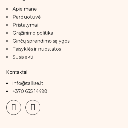
Apie mane
Parduotuvė
Pristatymai
Grąžinimo politika
Ginčų sprendimo sąlygos
Taisyklės ir nuostatos
Susisiekti
Kontaktai
info@tallise.lt
+370 655 14498