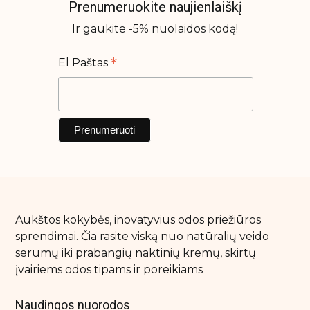
Prenumeruokite naujienlaiškį
Ir gaukite -5% nuolaidos kodą!
*
El Paštas
Aukštos kokybės, inovatyvius odos priežiūros
sprendimai. Čia rasite viską nuo natūralių veido
serumų iki prabangių naktinių kremų, skirtų
įvairiems odos tipams ir poreikiams
Naudingos nuorodos