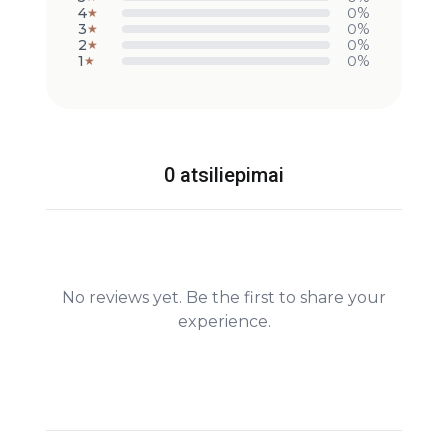
4
0%
★
3
0%
★
2
0%
★
1
0%
★
0 atsiliepimai
No reviews yet. Be the first to share your
experience.