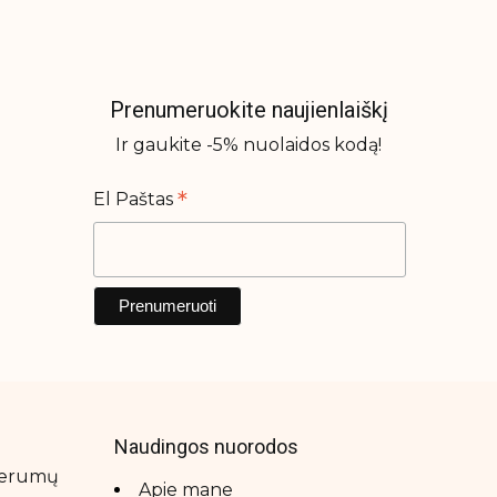
Prenumeruokite naujienlaiškį
Ir gaukite -5% nuolaidos kodą!
*
El Paštas
Naudingos nuorodos
 serumų
Apie mane