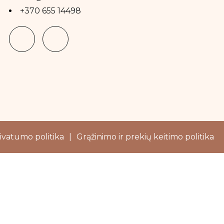
+370 655 14498
ivatumo politika
|
Grąžinimo ir prekių keitimo politika