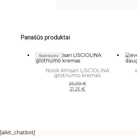
Panašūs produktai
Išparduota
Nook Artisan LISCIOLINA
glotnumo kremas
Original
Current
25,00
€
price
price
21,25
€
was:
is:
25,00 €.
21,25 €.
[aikit_chatbot]