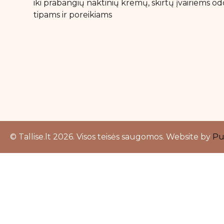
iki prabangių naktinių kremų, skirtų įvairiems od
tipams ir poreikiams
© Tallise.lt 2026. Visos teisės saugomos. Website by
Pu