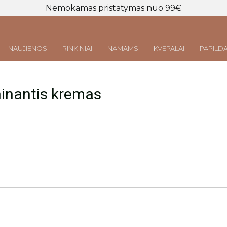
Nemokamas pristatymas nuo 99€
NAUJIENOS
RINKINIAI
NAMAMS
KVEPALAI
PAPILDA
Prisijungti
LT
|
EN
ninantis kremas