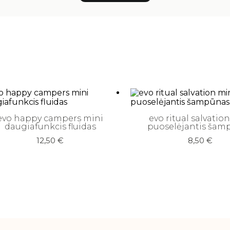
evo happy campers mini
evo ritual salvatio
daugiafunkcis fluidas
puoselėjantis šam
12,50
€
8,50
€