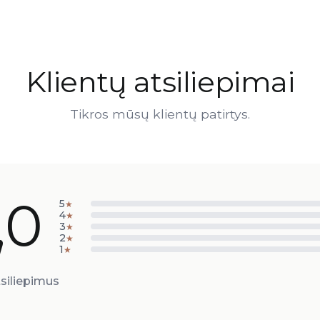
Klientų atsiliepimai
Tikros mūsų klientų patirtys.
,0
5
★
4
★
3
★
2
★
1
★
siliepimus