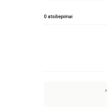
0 atsiliepimai
N