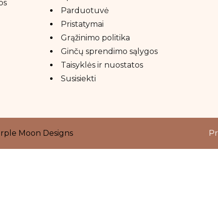
os
Parduotuvė
Pristatymai
Grąžinimo politika
Ginčų sprendimo sąlygos
Taisyklės ir nuostatos
Susisiekti
rple Moon Designs
Pr
Close
this
module