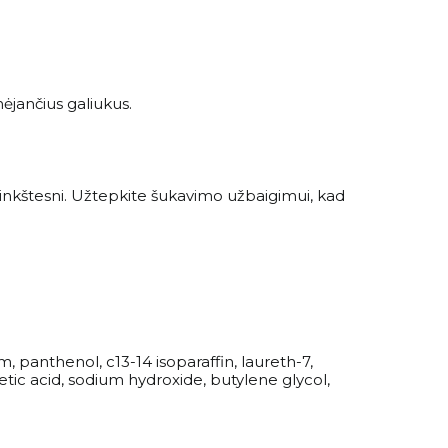
nėjančius galiukus.
minkštesni. Užtepkite šukavimo užbaigimui, kad
panthenol, c13-14 isoparaffin, laureth-7,
ic acid, sodium hydroxide, butylene glycol,