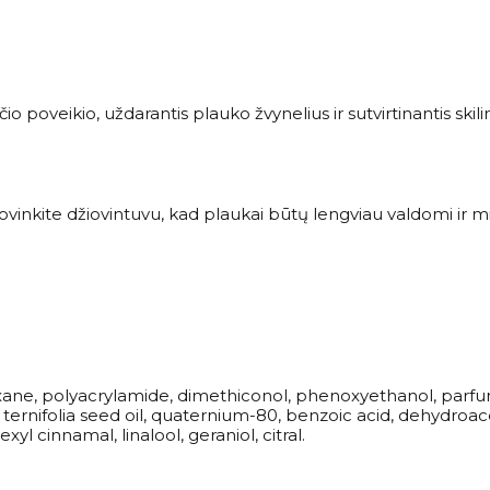
 poveikio, uždarantis plauko žvynelius ir sutvirtinantis skili
iovinkite džiovintuvu, kad plaukai būtų lengviau valdomi ir 
e, polyacrylamide, dimethiconol, phenoxyethanol, parfum, 
nifolia seed oil, quaternium-80, benzoic acid, dehydroacet
l cinnamal, linalool, geraniol, citral.