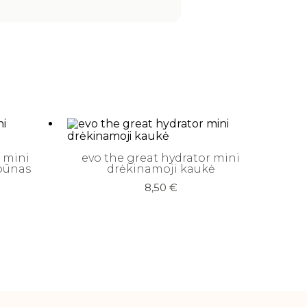
n mini
evo the great hydrator mini
pūnas
drėkinamoji kaukė
8,50
€