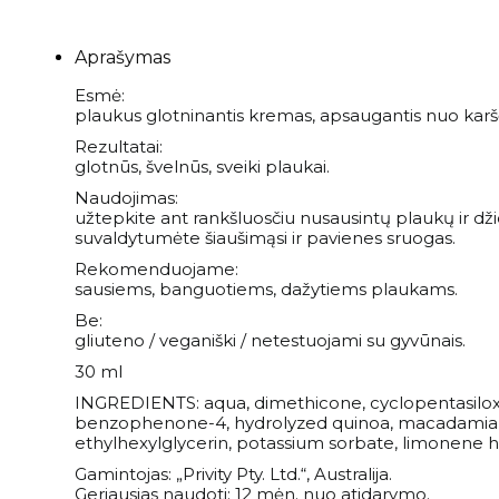
Veido ampulės
Birios ir presuotos pudros
Apranga
Intymi priežiūra
Plaukų šampūnai
Naujienos
Veido kaukės
Veido kontūravimui
Palaidinės
Aprašymas
Savaiminio įdegio priemonės kūnui
Plaukų kondicionieriai
Paakių kremai ir serumai
Skaistalai
Sportinės Liemenelės
Rinkiniai
Esmė:
Anticeliulitinės priemonės
Plaukų kaukės ir ampulės
Paakių kaukės
Akių pieštukai
Sijonai
plaukus glotninantis kremas, apsaugantis nuo karščio
Natūralūs dezodorantai
Plaukų kremai
Namams
Rezultatai:
Kaklo kremai
Blakstienoms (tušai, serumai)
Šortai
Vonios druskos
Nenuskalaujami kondicionieriai
glotnūs, švelnūs, sveiki plaukai.
Veido kremai
Antakių pieštukai
Kojinės
Kvepalai
Apsauga nuo saulės kūnui
Plaukų serumai ir aliejai
Naudojimas:
Lūpų priežiūra
Lūpų pieštukai
Tamprės
užtepkite ant rankšluosčiu nusausintų plaukų ir dž
Apsauga nuo karščio
Papildai
suvaldytumėte šiaušimąsi ir pavienes sruogas.
Veido priežiūros aparatai
Lūpoms (lūpų dažai, blizgiai)
Plaukų formavimo priemonės
Rekomenduojame:
Apsauga nuo saulės veidui
Makiažo šepetėliai
Pasiūlymai
sausiems, banguotiems, dažytiems plaukams.
Plaukų šepečiai
Savaiminio įdegio priemonės veidui
Makiažo rinkiniai
Be:
Rinkiniai su nuolaida
Prekiniai ženklai
gliuteno / veganiški / netestuojami su gyvūnais.
30 ml
Dovanų kuponai
INGREDIENTS: aqua, dimethicone, cyclopentasiloxan
benzophenone-4, hydrolyzed quinoa, macadamia ter
ethylhexylglycerin, potassium sorbate, limonene hexy
VISOS PREKĖS
Gamintojas: „Privity Pty. Ltd.“, Australija.
Geriausias naudoti: 12 mėn. nuo atidarymo.