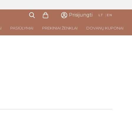
Prisijungti
LT
|
EN
I
PASIŪLYMAI
PREKINIAI ŽENKLAI
DOVANŲ KUPONAI