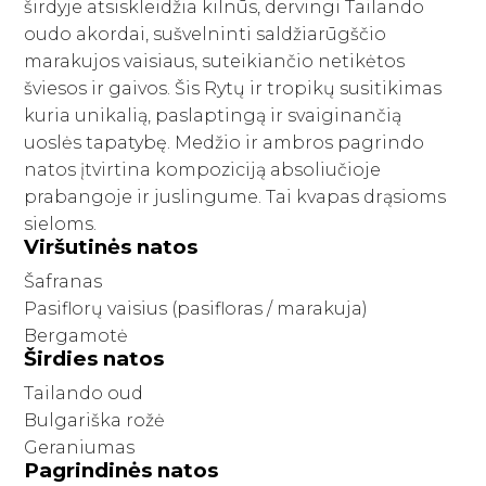
Savaiminio įdegio priemonės kūnui
Plaukų kondicionieriai
širdyje atsiskleidžia kilnūs, dervingi Tailando
Paakių kremai ir serumai
Skaistalai
Sportinės Liemenelės
Rinkiniai
oudo akordai, sušvelninti saldžiarūgščio
Anticeliulitinės priemonės
Plaukų kaukės ir ampulės
Paakių kaukės
Akių pieštukai
Sijonai
marakujos vaisiaus, suteikiančio netikėtos
Natūralūs dezodorantai
Plaukų kremai
Namams
Kaklo kremai
Blakstienoms (tušai, serumai)
Šortai
šviesos ir gaivos. Šis Rytų ir tropikų susitikimas
Vonios druskos
Nenuskalaujami kondicionieriai
kuria unikalią, paslaptingą ir svaiginančią
Veido kremai
Antakių pieštukai
Kojinės
Kvepalai
Apsauga nuo saulės kūnui
Plaukų serumai ir aliejai
uoslės tapatybę. Medžio ir ambros pagrindo
Lūpų priežiūra
Lūpų pieštukai
Tamprės
Apsauga nuo karščio
natos įtvirtina kompoziciją absoliučioje
Papildai
Veido priežiūros aparatai
Lūpoms (lūpų dažai, blizgiai)
prabangoje ir juslingume. Tai kvapas drąsioms
Plaukų formavimo priemonės
Apsauga nuo saulės veidui
Makiažo šepetėliai
Pasiūlymai
sieloms.
Plaukų šepečiai
Viršutinės natos
Savaiminio įdegio priemonės veidui
Makiažo rinkiniai
Rinkiniai su nuolaida
Prekiniai ženklai
Šafranas
Pasiflorų vaisius (pasifloras / marakuja)
Dovanų kuponai
Bergamotė
Širdies natos
VISOS PREKĖS
Tailando oud
Bulgariška rožė
Geraniumas
Pagrindinės natos