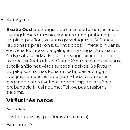
Aprašymas
Exotic Oud
peržengia tradicinės parfumerijos ribas,
sujungdamas dūminio, sodraus oudo prabangą su
tropinio pasiflorų vaisiaus gyvybingumu. Šafranas –
raudonasis prieskonis, turintis odos ir metalo niuansų
– atveria kompoziciją galingai ir ryžtingai. Aromato
širdyje atsiskleidžia kilnūs, dervingi Tailando oudo
akordai, sušvelninti saldžiarūgščio marakujos vaisiaus,
suteikiančio netikėtos šviesos ir gaivos. Šis Rytų ir
tropikų susitikimas kuria unikalią, paslaptingą ir
svaiginančią uoslės tapatybę. Medžio ir ambros
pagrindo natos įtvirtina kompoziciją absoliučioje
prabangoje ir juslingume. Tai kvapas drąsioms
sieloms.
Viršutinės natos
Šafranas
Pasiflorų vaisius (pasifloras / marakuja)
Bergamotė