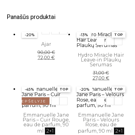
Panašūs produktai
-20%
-13%
TOP
Ajar
Original
Current
90,00
€
Hydro Miracle Hair
price
price
72,00
€
Leave-in Plaukų
was:
is:
Serumas
90,00 €.
72,00 €.
Original
Current
31,00
€
price
price
27,00
€
was:
is:
31,00 €.
27,00 €.
-45%
TOP
-20%
TOP
KREPŠELYJE
Emmanuelle Jane
Emmanuelle Jane
Paris – Cuir Rouge,
Paris – Velours
eau de parfum, 90
Rose, eau de
ml
2+1
parfum, 90 ml
2+1