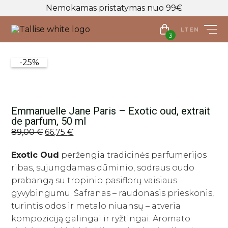
Nemokamas pristatymas nuo 99€
LT
EN
3
LT
EN
3
-25%
Parduotuvė
Veido priežiūra
Emmanuelle Jane Paris – Exotic oud, extrait
Visos priemonės
de parfum, 50 ml
Kūno priežiūra
Makiažo valymo priemonės
Original
Current
89,00
€
66,75
€
Visos priemonės
price
price
Veido prausikliai
Makiažo Priemonės
Kūno prausikliai, šveitikliai
Exotic Oud
peržengia tradicinės parfumerijos
was:
is:
Veido šveitikliai
Visos priemonės
ribas, sujungdamas dūminio, sodraus oudo
89,00 €.
66,75 €.
Kūno kremai ir losjonai
Plaukų priežiūros priemonės
Veido tonikai
Makiažo bazės
prabangą su tropinio pasiflorų vaisiaus
Kūno purškikliai
Visos priemonės
Veido serumai
Makiažo pagrindai ir maskuokliai
gyvybingumu. Šafranas – raudonasis prieskonis,
Apranga
Rankų kremai
Galvos odos šveitikliai
turintis odos ir metalo niuansų – atveria
Veido ampulės
Birios ir presuotos pudros
Apranga
Intymi priežiūra
Plaukų šampūnai
Naujienos
kompoziciją galingai ir ryžtingai. Aromato
Veido kaukės
Veido kontūravimui
Palaidinės