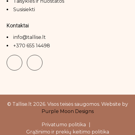
Taisyklės ir nuostatos
Susisiekti
Kontaktai
info@tallise.lt
+370 655 14498
© Tallise.lt 2026. Visos teisės saugomos. Website by
Purple Moon Designs
Privatumo politika
|
Grąžinimo ir prekių keitimo politika