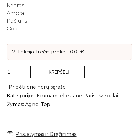
Kedras
Ambra
Pačiulis
Oda
2+1 akcija: trečia prekė –
0,01
€
.
produkto
Į KREPŠELĮ
kiekis:
Emmanuelle
Jane
Pridėti prie norų sąrašo
Paris
Kategorijos:
Emmanuelle Jane Paris
,
Kvepalai
-
Exotic
Žymos:
Agne
,
Top
oud,
extrait
de
parfum,
50
Pristatymas ir Grąžinimas
ml