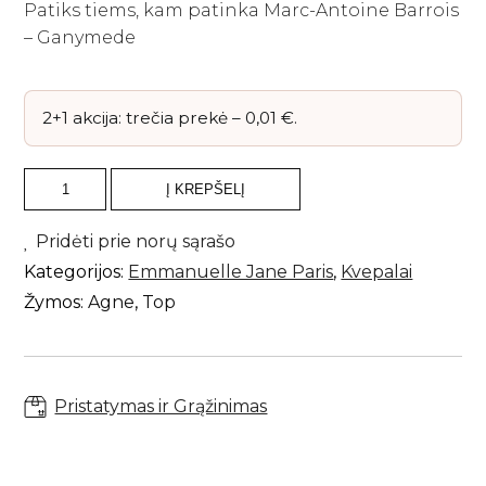
Patiks tiems, kam patinka Marc-Antoine Barrois
– Ganymede
2+1 akcija: trečia prekė –
0,01
€
.
produkto
Į KREPŠELĮ
kiekis:
Emmanuelle
Jane
Pridėti prie norų sąrašo
Paris
Kategorijos:
Emmanuelle Jane Paris
,
Kvepalai
-
Blais,
Žymos:
Agne
,
Top
extrait
de
parfum,
50
ml
Pristatymas ir Grąžinimas