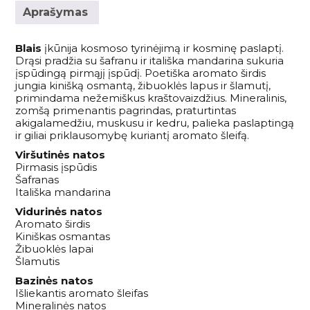
Aprašymas
Blais
įkūnija kosmoso tyrinėjimą ir kosminę paslaptį.
Drąsi pradžia su šafranu ir itališka mandarina sukuria
įspūdingą pirmąjį įspūdį. Poetiška aromato širdis
jungia kinišką osmantą, žibuoklės lapus ir šlamutį,
primindama nežemiškus kraštovaizdžius. Mineralinis,
zomšą primenantis pagrindas, praturtintas
akigalamedžiu, muskusu ir kedru, palieka paslaptingą
ir giliai priklausomybę kuriantį aromato šleifą.
Viršutinės natos
Pirmasis įspūdis
Šafranas
Itališka mandarina
Vidurinės natos
Aromato širdis
Kiniškas osmantas
Žibuoklės lapai
Šlamutis
Bazinės natos
Išliekantis aromato šleifas
Mineralinės natos