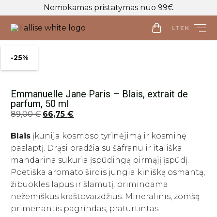
Nemokamas pristatymas nuo 99€
LT
EN
LT
EN
-25%
Parduotuvė
Emmanuelle Jane Paris – Blais, extrait de
Veido priežiūra
parfum, 50 ml
Visos priemonės
Original
Current
89,00
€
66,75
€
Kūno priežiūra
Makiažo valymo priemonės
price
price
Visos priemonės
Blais
įkūnija kosmoso tyrinėjimą ir kosminę
was:
is:
Veido prausikliai
Makiažo Priemonės
Kūno prausikliai, šveitikliai
paslaptį. Drąsi pradžia su šafranu ir itališka
89,00 €.
66,75 €.
Veido šveitikliai
Visos priemonės
mandarina sukuria įspūdingą pirmąjį įspūdį.
Kūno kremai ir losjonai
Plaukų priežiūros priemonės
Veido tonikai
Makiažo bazės
Poetiška aromato širdis jungia kinišką osmantą,
Kūno purškikliai
Visos priemonės
Veido serumai
Makiažo pagrindai ir maskuokliai
žibuoklės lapus ir šlamutį, primindama
Apranga
Rankų kremai
Galvos odos šveitikliai
nežemiškus kraštovaizdžius. Mineralinis, zomšą
Veido ampulės
Birios ir presuotos pudros
Apranga
Intymi priežiūra
Plaukų šampūnai
Naujienos
primenantis pagrindas, praturtintas
Veido kaukės
Veido kontūravimui
Palaidinės