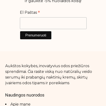
Ir gaukite -5% nuolaidos kodą!
*
El Paštas
Aukštos kokybės, inovatyvius odos priežiūros
sprendimai. Čia rasite viską nuo natūralių veido
serumų iki prabangių naktinių kremų, skirtų
įvairiems odos tipams ir poreikiams
Naudingos nuorodos
Apie mane