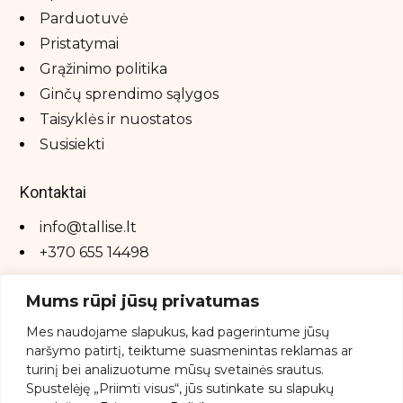
Parduotuvė
Pristatymai
Grąžinimo politika
Ginčų sprendimo sąlygos
Taisyklės ir nuostatos
Susisiekti
Kontaktai
info@tallise.lt
+370 655 14498
Mums rūpi jūsų privatumas
Mes
naudojame
slapukus,
kad
pagerintume
jūsų
naršymo
patirtį,
teiktume
suasmenintas
reklamas
ar
turinį
bei
analizuotume
mūsų
svetainės
srautus.
Spustelėję „
Priimti
visus“,
jūs
sutinkate
su
slapukų