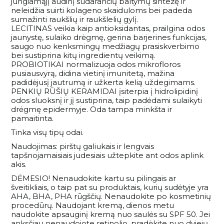
jungiamąjį audinį sudarančių baltymų sintezę ir
neleidžia suirti kolageno skaiduloms bei padeda
sumažinti raukšlių ir raukšlelių gylį.
LECITINAS veikia kaip antioksidantas, prailgina odos
jaunystę, sulaiko drėgmę, gerina barjerines funkcijas,
saugo nuo kenksmingų medžiagų prasiskverbimo
bei sustiprina kitų ingredientų veikimą.
PROBIOTIKAI normalizuoja odos mikrofloros
pusiausvyrą, didina vietinį imunitetą, mažina
padidėjusį jautrumą ir užkerta kelią uždegimams.
PENKIŲ RŪŠIŲ KERAMIDAI įsiterpia į hidrolipidinį
odos sluoksnį ir jį sustiprina, taip padėdami sulaikyti
drėgmę epidermyje. Oda tampa minkšta ir
pamaitinta.
Tinka visų tipų odai.
Naudojimas: pirštų galiukais ir lengvais
tapšnojamaisiais judesiais užtepkite ant odos aplink
akis.
DĖMESIO! Nenaudokite kartu su pilingais ar
šveitikliais, o taip pat su produktais, kurių sudėtyje yra
AHA, BHA, PHA rūgščių. Nenaudokite po kosmetinių
procedūrų. Naudojant kremą, dienos metu
naudokite apsauginį kremą nuo saulės su SPF 50. Jei
anksčiau nenaudojote retinolio, pradėkite nuo dviejų