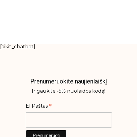
[aikit_chatbot]
Prenumeruokite naujienlaiškį
Ir gaukite -5% nuolaidos kodą!
*
El Paštas