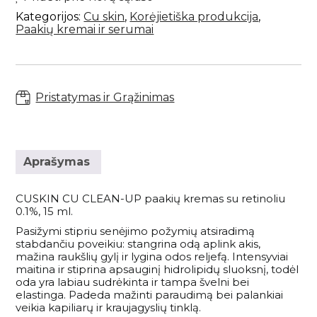
Savaiminio įdegio priemonės kūnui
Plaukų kondicionieriai
CLEAN-
Paakių kremai ir serumai
Skaistalai
Sportinės Liemenelės
Kategorijos:
Cu skin
,
Korėjietiška produkcija
,
Rinkiniai
UP
Anticeliulitinės priemonės
Plaukų kaukės ir ampulės
Paakių kremai ir serumai
paakių
Paakių kaukės
Akių pieštukai
Sijonai
kremas
Natūralūs dezodorantai
Plaukų kremai
Namams
Kaklo kremai
Blakstienoms (tušai, serumai)
Šortai
su
Vonios druskos
Nenuskalaujami kondicionieriai
retinoliu
Veido kremai
Antakių pieštukai
Kojinės
Kvepalai
0.1%,
Apsauga nuo saulės kūnui
Plaukų serumai ir aliejai
15ml
Pristatymas ir Grąžinimas
Lūpų priežiūra
Lūpų pieštukai
Tamprės
Apsauga nuo karščio
Papildai
Veido priežiūros aparatai
Lūpoms (lūpų dažai, blizgiai)
Plaukų formavimo priemonės
Apsauga nuo saulės veidui
Makiažo šepetėliai
Pasiūlymai
Plaukų šepečiai
Aprašymas
Savaiminio įdegio priemonės veidui
Makiažo rinkiniai
Rinkiniai su nuolaida
Prekiniai ženklai
CUSKIN CU CLEAN-UP paakių kremas su retinoliu
Dovanų kuponai
0.1%, 15 ml.
Pasižymi stipriu senėjimo požymių atsiradimą
stabdančiu poveikiu: stangrina odą aplink akis,
VISOS PREKĖS
mažina raukšlių gylį ir lygina odos reljefą. Intensyviai
maitina ir stiprina apsauginį hidrolipidų sluoksnį, todėl
oda yra labiau sudrėkinta ir tampa švelni bei
elastinga. Padeda mažinti paraudimą bei palankiai
veikia kapiliarų ir kraujagyslių tinklą.