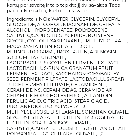
kartų per savaitę ir taip tepkite jį dvi savaites. Tada
padidinkite iki trijų kartų per savaitę.
Ingredientai (INCI): WATER, GLYCERIN, GLYCERYL
GLUCOSIDE, ALCOHOL, NIACINAMIDE, CETEARYL
ALCOHOL, HYDROGENATED POLYDECENE,
CAPRYLIC/CAPRIC TRIGLYCERIDE, BUTYLENE
GLYCOL, CYCLOHEXASILOXANE, TRIETHYL CITRATE,
MACADAMIA TERNIFOLIA SEED OIL,
RETINOL(1,000PPM), TROXERUTIN, ADENOSINE,
SODIUM HYALURONATE,
LACTOBACILLUS/SOYBEAN FERMENT EXTRACT,
LACTOBACILLUS/PUNICA GRANATUM FRUIT
FERMENT EXTRACT, SACCHAROMYCES/BARLEY
SEED FERMENT FILTRATE, LACTOBACILLUS/PEAR
JUICE FERMENT FILTRATE, CERAMIDE NP,
CERAMIDE NS, CERAMIDE AS, CERAMIDE AP,
CERAMIDE EOP, CHOLESTEROL, ALLANTOIN,
FERULIC ACID, CITRIC ACID, STEARIC ACID,
PROPANEDIOL, POLYGLYCERYL-3
METHYLGLUCOSE DISTEARATE, SORBITAN OLIVATE,
GLYCERYL STEARATE, LECITHIN, HYDROGENATED
LECITHIN, SORBITAN ISOSTEARATE,
CAPRYLYL/CAPRYL GLUCOSIDE, SORBITAN OLEATE,
POLYSORBATE 60, CETEARYL OLIVATE, 1,2-