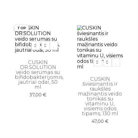
4,90 €.
4,50 €.
TOP
CUSKIN
DR.SOLUTION
veido serumas su
bifidobakterijomis,
CUSKIN
jautriai odai, 50
šviesinantis ir
ml
raukšles
mažinantis veido
37,00
€
tonikas su
vitaminu U,
visiems odos
tipams, 130 ml
47,00
€