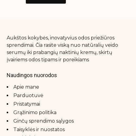
Aukštos kokybės, inovatyvius odos priežiūros
sprendimai. Čia rasite viską nuo natūralių veido
serumų iki prabangių naktinių kremų, skirtų
įvairiems odos tipams ir poreikiams
Naudingos nuorodos
Apie mane
Parduotuvė
Pristatymai
Grąžinimo politika
Ginčų sprendimo sąlygos
Taisyklės ir nuostatos