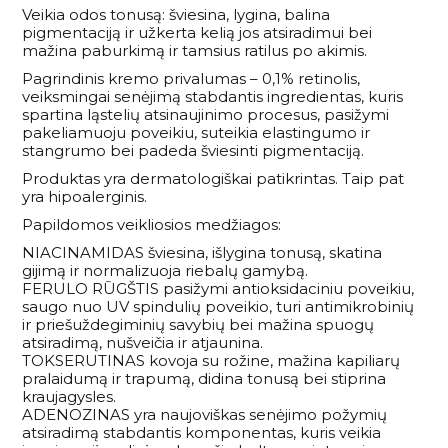
Veikia odos tonusą: šviesina, lygina, balina
pigmentaciją ir užkerta kelią jos atsiradimui bei
mažina paburkimą ir tamsius ratilus po akimis.
Pagrindinis kremo privalumas – 0,1% retinolis,
veiksmingai senėjimą stabdantis ingredientas, kuris
spartina ląstelių atsinaujinimo procesus, pasižymi
pakeliamuoju poveikiu, suteikia elastingumo ir
stangrumo bei padeda šviesinti pigmentaciją.
Produktas yra dermatologiškai patikrintas. Taip pat
yra hipoalerginis.
Papildomos veikliosios medžiagos:
NIACINAMIDAS šviesina, išlygina tonusą, skatina
gijimą ir normalizuoja riebalų gamybą.
FERULO RŪGŠTIS pasižymi antioksidaciniu poveikiu,
saugo nuo UV spindulių poveikio, turi antimikrobinių
ir priešuždegiminių savybių bei mažina spuogų
atsiradimą, nušveičia ir atjaunina.
TOKSERUTINAS kovoja su rožine, mažina kapiliarų
pralaidumą ir trapumą, didina tonusą bei stiprina
kraujagysles.
ADENOZINAS yra naujoviškas senėjimo požymių
atsiradimą stabdantis komponentas, kuris veikia