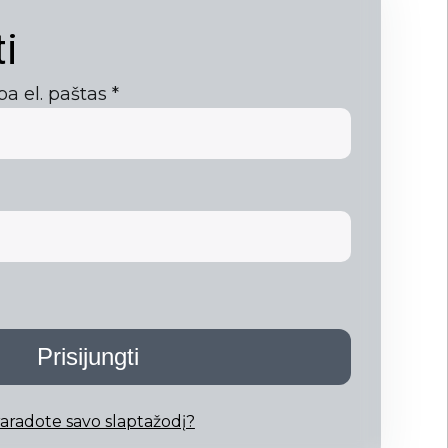
ti
Privalomas
ba el. paštas
*
lomas
Prisijungti
aradote savo slaptažodį?