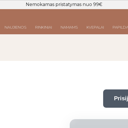
Nemokamas pristatymas nuo 99€
NAUJIENOS
RINKINIAI
NAMAMS
KVEPALAI
PAPILDA
Prisijungti
LT
|
EN
Prisi