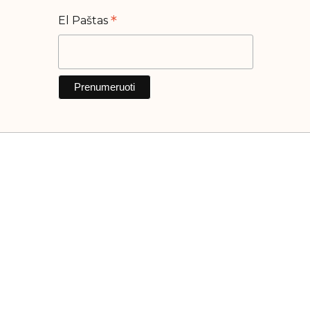
*
El Paštas
Naudingos nuorodos
 serumų
Apie mane
os
Parduotuvė
Pristatymai
Grąžinimo politika
Ginčų sprendimo sąlygos
Taisyklės ir nuostatos