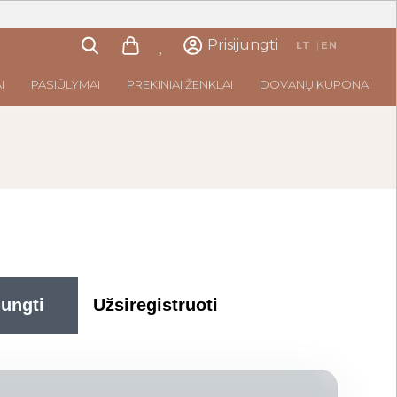
Prisijungti
LT
|
EN
I
PASIŪLYMAI
PREKINIAI ŽENKLAI
DOVANŲ KUPONAI
jungti
Užsiregistruoti