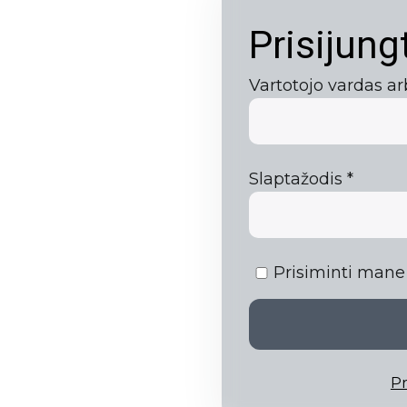
Prisijung
Vartotojo vardas ar
Priva
Slaptažodis
*
Prisiminti mane
Pr