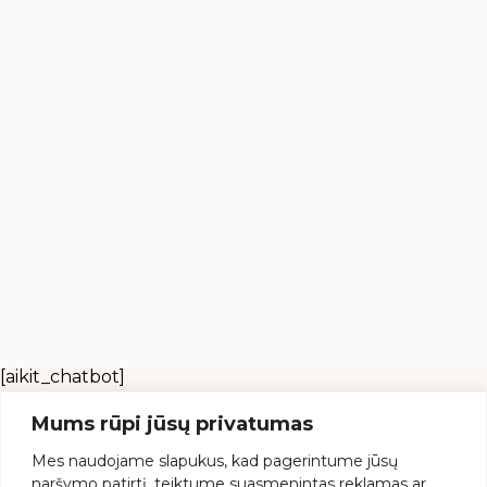
[aikit_chatbot]
Mums rūpi jūsų privatumas
Mes
naudojame
slapukus,
kad
pagerintume
jūsų
naršymo
patirtį,
teiktume
suasmenintas
reklamas
ar