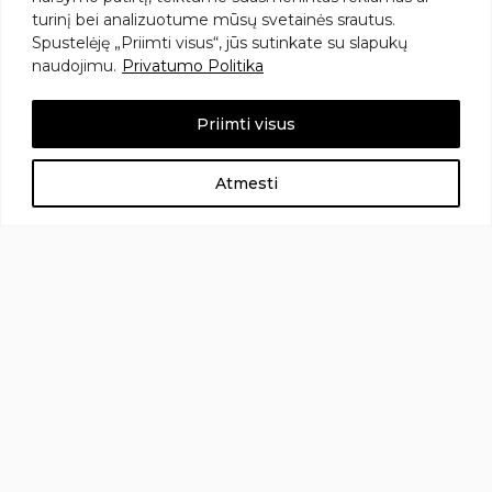
Prenumeruokite naujienlaiškį
turinį
bei
analizuotume
mūsų
svetainės
srautus.
Spustelėję „
Priimti
visus“,
jūs
sutinkate
su
slapukų
Ir gaukite -5% nuolaidos kodą!
naudojimu.
Privatumo Politika
*
El Paštas
Priimti visus
Atmesti
Aukštos kokybės, inovatyvius odos priežiūros
sprendimai. Čia rasite viską nuo natūralių veido
serumų iki prabangių naktinių kremų, skirtų
įvairiems odos tipams ir poreikiams
Naudingos nuorodos